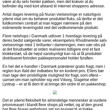
være at du selv henter pakken, men det kræver at du
befinder dig med kort afstand til internet shoppens adresse.
Antal dages levering på Nuran vielsesringe er naturligvis
yderst vital om du behøver produktet fluks, så derfor er det
fuldkommen centralt at man kigger nærmere på den
estimerede leveringstid ved det vedkommende produkt.
Flere netshops i Danmark udlover 1 hverdags levering på
deres bedst sælgende varer, eksempelvis Rhodinerede sølv
vielsesringe med 1 brillanter i dameringen, men vær obs på
at det forudsætter at orden realiseres tidligere end et fast
klokkeslæt, så de højst sandsynligt kan nå at få produktet
distribueret forinden pakkepersonalet holder fyraften.
En hel del e-handler i Danmark præsterer gratis fragt, men i
reglen kun ifald der indkøbes for en konkret pris. Ellers bør
man tage den prisbilligste mulighed for fragt, som oftest –
uanset om man opholder sig ved Viborg, Slagelse eller
Lystrup – er at få dem til at bringe din ordre til en pakkeshop.
Det er yderst fleksibelt for almindelige mennesker at vurdere
prisniveauet i blandt flere shops på nettet, og af den grund
har flere Nuran webshops set sig tvunget til at trykke