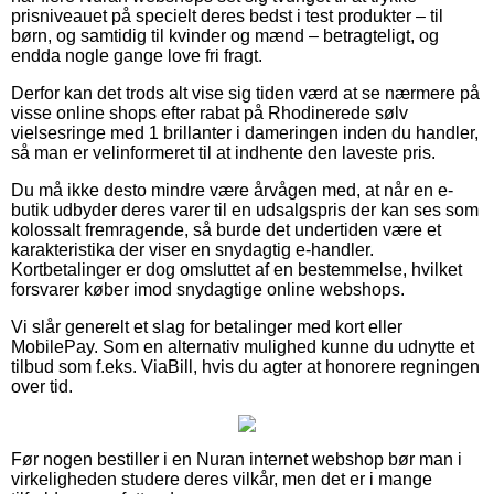
prisniveauet på specielt deres bedst i test produkter – til
børn, og samtidig til kvinder og mænd – betragteligt, og
endda nogle gange love fri fragt.
Derfor kan det trods alt vise sig tiden værd at se nærmere på
visse online shops efter rabat på Rhodinerede sølv
vielsesringe med 1 brillanter i dameringen inden du handler,
så man er velinformeret til at indhente den laveste pris.
Du må ikke desto mindre være årvågen med, at når en e-
butik udbyder deres varer til en udsalgspris der kan ses som
kolossalt fremragende, så burde det undertiden være et
karakteristika der viser en snydagtig e-handler.
Kortbetalinger er dog omsluttet af en bestemmelse, hvilket
forsvarer køber imod snydagtige online webshops.
Vi slår generelt et slag for betalinger med kort eller
MobilePay. Som en alternativ mulighed kunne du udnytte et
tilbud som f.eks. ViaBill, hvis du agter at honorere regningen
over tid.
Før nogen bestiller i en Nuran internet webshop bør man i
virkeligheden studere deres vilkår, men det er i mange