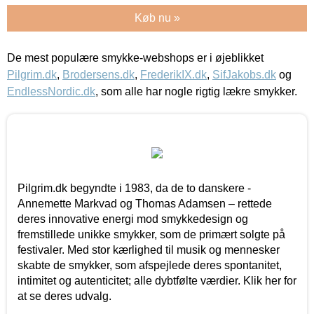
Køb nu »
De mest populære smykke-webshops er i øjeblikket
Pilgrim.dk
,
Brodersens.dk
,
FrederikIX.dk
,
SifJakobs.dk
og
EndlessNordic.dk
, som alle har nogle rigtig lækre smykker.
Pilgrim.dk begyndte i 1983, da de to danskere -
Annemette Markvad og Thomas Adamsen – rettede
deres innovative energi mod smykkedesign og
fremstillede unikke smykker, som de primært solgte på
festivaler. Med stor kærlighed til musik og mennesker
skabte de smykker, som afspejlede deres spontanitet,
intimitet og autenticitet; alle dybtfølte værdier. Klik her for
at se deres udvalg.