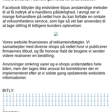
Facebook tilbyder dig endvidere tilpas anstændige metoder
til at få indtryk af e-handlens pålidelighed. I øvrigt ser vi
mange forhandlere på nettet hvor du kan forfatte en omtale
af virksomhedens service, som lige så vel bør anvendes til
at tage stilling til tidligere kunders oplevelser.
Vores website finansieres af reklameindtægter. Vi
samarbejder med diverse shops på nettet hvor vi publicerer
firmaernes tilbud, og får honorar ifald de brugere vi sender
videre realiserer en bestilling.
Anvisninger omkring varer og e-shops understøttes hele
tiden, men der tages ikke ansvar for korrektioner der er
implementeret efter at vi sidste gang opdaterede websitets
informationer.
BITLY:
1
1
1
1
1
1
1
1
1
1
1
1
1
1
1
1
1
1
1
1
1
1
1
1
1
1
1
1
1
1
1
1
1
1
1
1
1
1
1
1
1
1
1
1
1
1
1
1
1
1
1
1
1
1
1
1
1
1
1
1
1
1
1
1
1
1
1
1
1
1
1
1
1
1
1
1
1
1
1
1
1
1
1
1
1
1
1
1
1
1
1
1
1
1
1
1
1
1
1
1