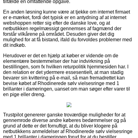
tilfælde en omfattende opgave.
En anden løsning kunne være at tjekke om internet firmaet
er e-mærket, fordi det typisk er en antydning af at internet
webshoppen retter sig efter de danske love, og at
netbutikken regelmæssigt gennemses af fagmænd der
forstår vilkårene på området. Desuden giver det dig
mulighed for at få bistand, ifald du forvoldes problemer med
dit indkøb.
Herudover er det en hjælp at køber er vidende om de
elementære bestemmelser der har indvirkning på
bestillingen, som fx hvilken returpolitik hjemmesiden har. I
den relation er det ydermere essesentielt, at man stadig
bevarer sin kvittering på e-mail, så man fremadrettet kan
bevise købet af Rhodinerede sølv vielsesringe med 1
brillanter i dameringen, uanset om man søger efter varer til
en pige eller dreng.
Trustpilot genererer ganske troværdige muligheder for at
gennemrode diverse andre køberes bedømmelser og på
grund af dette er det fornuftigt, at du bliver klogere på
netbutikkens anmeldelser af Rhodinerede sølv vielsesringe
med 1 brillanter i dameringen forud for at du bestiller.