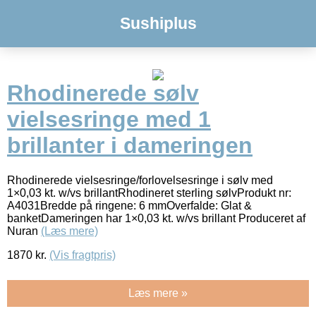
Sushiplus
Rhodinerede sølv
vielsesringe med 1
brillanter i dameringen
Rhodinerede vielsesringe/forlovelsesringe i sølv med
1×0,03 kt. w/vs brillantRhodineret sterling sølvProdukt nr:
A4031Bredde på ringene: 6 mmOverfalde: Glat &
banketDameringen har 1×0,03 kt. w/vs brillant Produceret af
Nuran
(Læs mere)
1870
kr.
(Vis fragtpris)
Læs mere »