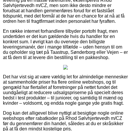
levering på en masse varenumre, eksempelvis Rhod
Sølvhjertevedh m/CZ, men som ikke desto mindre er
forudsat at handlen gemmenføres forud for et fastslået
tidspunkt, med det formål at de har en chance for at nå at få
ordren hen til fragtfirmaet inden personalet har fyraften.
En række internet forhandlere tilbyder portofri fragt, men
undertiden er det kun gældende hvis du handler for en
konkret sum. I øvrigt kan du overveje den billigste
leveringsmanér, der i mange tilfælde – uden hensyn til om
du opholder sig tæt på Taastrup, Sønderborg eller Vejen – er
at få dem til at levere din bestilling til en pakkeshop.
Det har vist sig at være vældig let for almindelige mennesker
at sammenholde priser fra flere online webshops, og til
gengæld har flertallet af forretninger på nettet fundet det
uundgåeligt at reducere udsalgspriserne på specielt deres
bedst i test produkter – til juniorer, og samtidig til mænd og
kvinder – voldsomt, og endda nogle gange yde gratis fragt.
Dog kan det alligevel blive nyttigt at besigtige nogle online
webshops efter rabatkoder på Rhod Sølvhjertevedh m/CZ
før du gennemfører din handel, således at du er skråsikker
på at få den mindst kostelige pris.