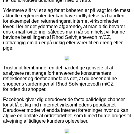
når du forvoldes udfordringer med dit køb.
Ydermere slår vi et slag for at køberen er på vagt for de mest
aktuelle reglementer der kan have indflydelse på handlen,
for eksempel den returneringsret internet virksomheden
lover. Her er det ydermere afgørende, at man altid bevarer
ens e-mail kvittering, således man når som helst vil kunne
bevidne bestillingen af Rhod Sølvhjertevedh m/CZ,
uafhængig om du er på udkig efter varer til en dreng eller
pige.
Trustpilot frembringer en del hæderlige genveje til at
analysere ret mange forhenværende konsumenters
reflektioner og derfor anbefales det, at du beser online
shoppens vurderinger af Rhod Sølvhjertevedh m/CZ
forinden du shopper.
Facebook giver dig derudover de facto pålidelige chancer
for at få et kig ind i internet virksomhedens popularitet.
Derudover møder vi endda internet forretninger hvor du kan
afgive en omtale af ordreforløbet, som tilmed burde bruges til
afvejning af tidligere kunders oplevelser.