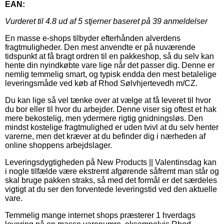
EAN:
Vurderet til
4.8
ud af 5 stjerner baseret på
39
anmeldelser
En masse e-shops tilbyder efterhånden alverdens
fragtmuligheder. Den mest anvendte er på nuværende
tidspunkt at få bragt ordren til en pakkeshop, så du selv kan
hente din nyindkøbte vare lige når det passer dig. Denne er
nemlig temmelig smart, og typisk endda den mest betalelige
leveringsmåde ved køb af Rhod Sølvhjertevedh m/CZ.
Du kan lige så vel tænke over at vælge at få leveret til hvor
du bor eller til hvor du arbejder. Denne viser sig oftest et hak
mere bekostelig, men ydermere rigtig gnidningsløs. Den
mindst kostelige fragtmulighed er uden tvivl at du selv henter
varerne, men det kræver at du befinder dig i nærheden af
online shoppens arbejdslager.
Leveringsdygtigheden på New Products || Valentinsdag kan
i nogle tilfælde være ekstremt afgørende såfremt man står og
skal bruge pakken straks, så med det formål er det særdeles
vigtigt at du ser den forventede leveringstid ved den aktuelle
vare.
Temmelig mange internet shops præsterer 1 hverdags