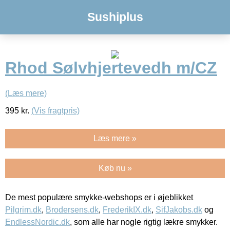
Sushiplus
Rhod Sølvhjertevedh m/CZ
(Læs mere)
395
kr.
(Vis fragtpris)
Læs mere »
Køb nu »
De mest populære smykke-webshops er i øjeblikket
Pilgrim.dk
,
Brodersens.dk
,
FrederikIX.dk
,
SifJakobs.dk
og
EndlessNordic.dk
, som alle har nogle rigtig lækre smykker.