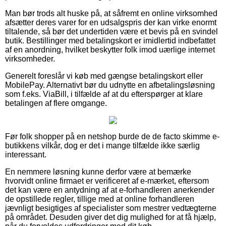
Man bør trods alt huske på, at såfremt en online virksomhed
afsætter deres varer for en udsalgspris der kan virke enormt
tiltalende, så bør det undertiden være et bevis på en svindel
butik. Bestillinger med betalingskort er imidlertid indbefattet
af en anordning, hvilket beskytter folk imod uærlige internet
virksomheder.
Generelt foreslår vi køb med gængse betalingskort eller
MobilePay. Alternativt bør du udnytte en afbetalingsløsning
som f.eks. ViaBill, i tilfælde af at du efterspørger at klare
betalingen af flere omgange.
Før folk shopper på en netshop burde de de facto skimme e-
butikkens vilkår, dog er det i mange tilfælde ikke særlig
interessant.
En nemmere løsning kunne derfor være at bemærke
hvorvidt online firmaet er verificeret af e-mærket, eftersom
det kan være en antydning af at e-forhandleren anerkender
de opstillede regler, tillige med at online forhandleren
jævnligt besigtiges af specialister som mestrer vedtægterne
på området. Desuden giver det dig mulighed for at få hjælp,