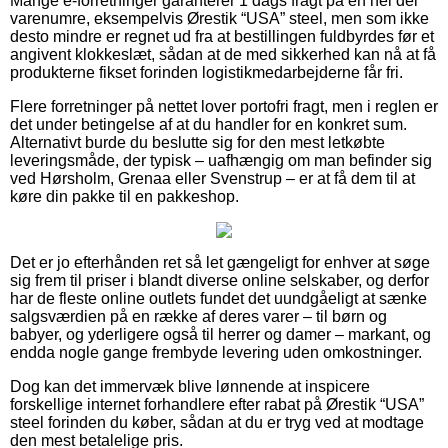
Mange e-forretninger garanterer 1 dags fragt på en hel del
varenumre, eksempelvis Ørestik “USA” steel, men som ikke
desto mindre er regnet ud fra at bestillingen fuldbyrdes før et
angivent klokkeslæt, sådan at de med sikkerhed kan nå at få
produkterne fikset forinden logistikmedarbejderne får fri.
Flere forretninger på nettet lover portofri fragt, men i reglen er
det under betingelse af at du handler for en konkret sum.
Alternativt burde du beslutte sig for den mest letkøbte
leveringsmåde, der typisk – uafhængig om man befinder sig
ved Hørsholm, Grenaa eller Svenstrup – er at få dem til at
køre din pakke til en pakkeshop.
Det er jo efterhånden ret så let gængeligt for enhver at søge
sig frem til priser i blandt diverse online selskaber, og derfor
har de fleste online outlets fundet det uundgåeligt at sænke
salgsværdien på en række af deres varer – til børn og
babyer, og yderligere også til herrer og damer – markant, og
endda nogle gange frembyde levering uden omkostninger.
Dog kan det immervæk blive lønnende at inspicere
forskellige internet forhandlere efter rabat på Ørestik “USA”
steel forinden du køber, sådan at du er tryg ved at modtage
den mest betalelige pris.