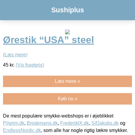
Sushiplus
Ørestik “USA” steel
(Læs mere)
45
kr.
(Vis fragtpris)
Læs mere »
Køb nu »
De mest populære smykke-webshops er i øjeblikket
Pilgrim.dk
,
Brodersens.dk
,
FrederikIX.dk
,
SifJakobs.dk
og
EndlessNordic.dk
, som alle har nogle rigtig lækre smykker.