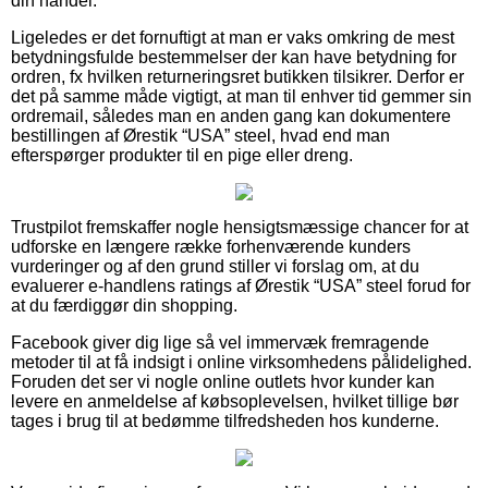
din handel.
Ligeledes er det fornuftigt at man er vaks omkring de mest
betydningsfulde bestemmelser der kan have betydning for
ordren, fx hvilken returneringsret butikken tilsikrer. Derfor er
det på samme måde vigtigt, at man til enhver tid gemmer sin
ordremail, således man en anden gang kan dokumentere
bestillingen af Ørestik “USA” steel, hvad end man
efterspørger produkter til en pige eller dreng.
Trustpilot fremskaffer nogle hensigtsmæssige chancer for at
udforske en længere række forhenværende kunders
vurderinger og af den grund stiller vi forslag om, at du
evaluerer e-handlens ratings af Ørestik “USA” steel forud for
at du færdiggør din shopping.
Facebook giver dig lige så vel immervæk fremragende
metoder til at få indsigt i online virksomhedens pålidelighed.
Foruden det ser vi nogle online outlets hvor kunder kan
levere en anmeldelse af købsoplevelsen, hvilket tillige bør
tages i brug til at bedømme tilfredsheden hos kunderne.