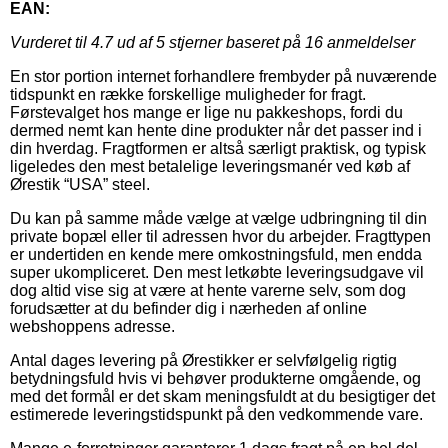
EAN:
Vurderet til
4.7
ud af 5 stjerner baseret på
16
anmeldelser
En stor portion internet forhandlere frembyder på nuværende
tidspunkt en række forskellige muligheder for fragt.
Førstevalget hos mange er lige nu pakkeshops, fordi du
dermed nemt kan hente dine produkter når det passer ind i
din hverdag. Fragtformen er altså særligt praktisk, og typisk
ligeledes den mest betalelige leveringsmanér ved køb af
Ørestik “USA” steel.
Du kan på samme måde vælge at vælge udbringning til din
private bopæl eller til adressen hvor du arbejder. Fragttypen
er undertiden en kende mere omkostningsfuld, men endda
super ukompliceret. Den mest letkøbte leveringsudgave vil
dog altid vise sig at være at hente varerne selv, som dog
forudsætter at du befinder dig i nærheden af online
webshoppens adresse.
Antal dages levering på Ørestikker er selvfølgelig rigtig
betydningsfuld hvis vi behøver produkterne omgående, og
med det formål er det skam meningsfuldt at du besigtiger det
estimerede leveringstidspunkt på den vedkommende vare.