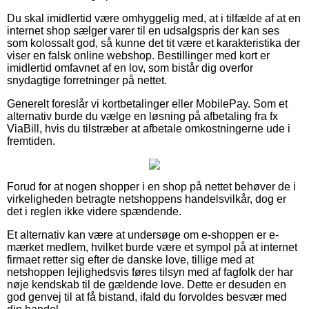
Du skal imidlertid være omhyggelig med, at i tilfælde af at en
internet shop sælger varer til en udsalgspris der kan ses
som kolossalt god, så kunne det tit være et karakteristika der
viser en falsk online webshop. Bestillinger med kort er
imidlertid omfavnet af en lov, som bistår dig overfor
snydagtige forretninger på nettet.
Generelt foreslår vi kortbetalinger eller MobilePay. Som et
alternativ burde du vælge en løsning på afbetaling fra fx
ViaBill, hvis du tilstræber at afbetale omkostningerne ude i
fremtiden.
Forud for at nogen shopper i en shop på nettet behøver de i
virkeligheden betragte netshoppens handelsvilkår, dog er
det i reglen ikke videre spændende.
Et alternativ kan være at undersøge om e-shoppen er e-
mærket medlem, hvilket burde være et sympol på at internet
firmaet retter sig efter de danske love, tillige med at
netshoppen lejlighedsvis føres tilsyn med af fagfolk der har
nøje kendskab til de gældende love. Dette er desuden en
god genvej til at få bistand, ifald du forvoldes besvær med