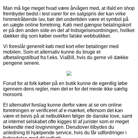
Man må lige meget hvad være årvågen med, at ifald en shop
frembyder bedst i test varer for en salgspris der kan virke
himmelråbende lav, bør det undertiden være et symbol på
en uægte online forretning. Køb med gængse betalingskort
er på den anden side en del af Indsigelsesordningen, hvilket
dækker dig som køber overfor falske webbutikker.
Vi foreslår generelt køb med kort eller betalinger med
mobilen. Som et alternativ kunne du bruge et
afbetalingstilbud fra f.eks. ViaBill, hvis du gerne vil dække
pengene senere.
Forud for at folk køber på en butik kunne de egentlig løbe
igennem dens regler, men det er for det meste ikke særlig
morsomt.
Et alternativt forslag kunne derfor være at se om online
forretningen er verificeret af e-mærket, eftersom det kan
være et bevis på at netbutikken følger de danske love, samt
at internet selskabet ofte kigges til af jurister som er meget
bekendte med lovgivningen. Derudover tilbydes du
anledning til hjælpende service, hvis du får udfordringer i