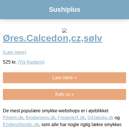
Sushiplus
Øres.Calcedon,cz,sølv
(Læs mere)
525
kr.
(Vis fragtpris)
Læs mere »
Køb nu »
De mest populære smykke-webshops er i øjeblikket
Pilgrim.dk
,
Brodersens.dk
,
FrederikIX.dk
,
SifJakobs.dk
og
EndlessNordic.dk
, som alle har nogle rigtig lækre smykker.