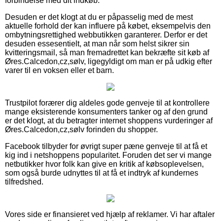
forbindelse med dit indkøb.
Desuden er det klogt at du er påpasselig med de mest
aktuelle forhold der kan influere på købet, eksempelvis den
ombytningsrettighed webbutikken garanterer. Derfor er det
desuden essesentielt, at man når som helst sikrer sin
kvitteringsmail, så man fremadrettet kan bekræfte sit køb af
Øres.Calcedon,cz,sølv, ligegyldigt om man er på udkig efter
varer til en voksen eller et barn.
Trustpilot forærer dig aldeles gode genveje til at kontrollere
mange eksisterende konsumenters tanker og af den grund
er det klogt, at du betragter internet shoppens vurderinger af
Øres.Calcedon,cz,sølv forinden du shopper.
Facebook tilbyder for øvrigt super pæne genveje til at få et
kig ind i netshoppens popularitet. Foruden det ser vi mange
netbutikker hvor folk kan give en kritik af købsoplevelsen,
som også burde udnyttes til at få et indtryk af kundernes
tilfredshed.
Vores side er finansieret ved hjælp af reklamer. Vi har aftaler