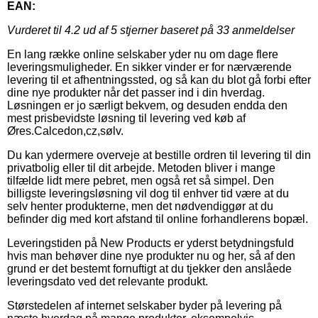
EAN:
Vurderet til
4.2
ud af 5 stjerner baseret på
33
anmeldelser
En lang række online selskaber yder nu om dage flere
leveringsmuligheder. En sikker vinder er for nærværende
levering til et afhentningssted, og så kan du blot gå forbi efter
dine nye produkter når det passer ind i din hverdag.
Løsningen er jo særligt bekvem, og desuden endda den
mest prisbevidste løsning til levering ved køb af
Øres.Calcedon,cz,sølv.
Du kan ydermere overveje at bestille ordren til levering til din
privatbolig eller til dit arbejde. Metoden bliver i mange
tilfælde lidt mere pebret, men også ret så simpel. Den
billigste leveringsløsning vil dog til enhver tid være at du
selv henter produkterne, men det nødvendiggør at du
befinder dig med kort afstand til online forhandlerens bopæl.
Leveringstiden på New Products er yderst betydningsfuld
hvis man behøver dine nye produkter nu og her, så af den
grund er det bestemt fornuftigt at du tjekker den anslåede
leveringsdato ved det relevante produkt.
Størstedelen af internet selskaber byder på levering på