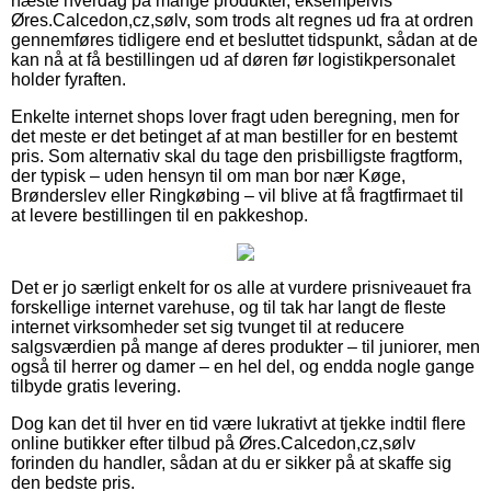
næste hverdag på mange produkter, eksempelvis
Øres.Calcedon,cz,sølv, som trods alt regnes ud fra at ordren
gennemføres tidligere end et besluttet tidspunkt, sådan at de
kan nå at få bestillingen ud af døren før logistikpersonalet
holder fyraften.
Enkelte internet shops lover fragt uden beregning, men for
det meste er det betinget af at man bestiller for en bestemt
pris. Som alternativ skal du tage den prisbilligste fragtform,
der typisk – uden hensyn til om man bor nær Køge,
Brønderslev eller Ringkøbing – vil blive at få fragtfirmaet til
at levere bestillingen til en pakkeshop.
Det er jo særligt enkelt for os alle at vurdere prisniveauet fra
forskellige internet varehuse, og til tak har langt de fleste
internet virksomheder set sig tvunget til at reducere
salgsværdien på mange af deres produkter – til juniorer, men
også til herrer og damer – en hel del, og endda nogle gange
tilbyde gratis levering.
Dog kan det til hver en tid være lukrativt at tjekke indtil flere
online butikker efter tilbud på Øres.Calcedon,cz,sølv
forinden du handler, sådan at du er sikker på at skaffe sig
den bedste pris.