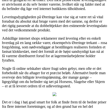
er utvivlsomt at du selv henter varerne, hvilket står og falder med at
du befinder dig lige ved internet butikkens tilholdssted.
Leveringsdygtigheden på Øreringe kan vise sig at være ret så vital
forudsat du absolut skal bruge varen med det samme, og derfor er
det rigtig passende at du dobbelttjekker den estimerede leveringsdato
ved det vedkommende produkt.
Adskillige internet shops reklamerer med levering efter en enkelt
hverdag på en lang række varer, eksempelvis Øreringe trekant – rosa
forgyldning, som nødvendiggør at bestillingen realiseres forinden et
fastsat klokkeslæt, med det formål at de højst sandsynligt kan nå at
få varerne distribueret forud for at lagermedarbejderne holder
fyraften.
Nogle få online selskaber sikrer fragt uden gebyr, men ofte er det
forbeholdt når du aftager for et præcist beløb. Alternativt burde man
overveje den billigste leveringsløsning, der mange gange –
ligegyldigt om du befinder sig tæt på Horsens, Slagelse eller Skjern
– er at få leveret ordren til et udleveringssted.
Det er i dag i høj grad smart for folk at finde frem til de bedste priser
fra flere internet forretninger, og af den grund har en hel del