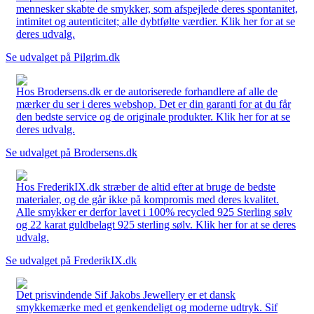
mennesker skabte de smykker, som afspejlede deres spontanitet,
intimitet og autenticitet; alle dybtfølte værdier. Klik her for at se
deres udvalg.
Se udvalget på Pilgrim.dk
Hos Brodersens.dk er de autoriserede forhandlere af alle de
mærker du ser i deres webshop. Det er din garanti for at du får
den bedste service og de originale produkter. Klik her for at se
deres udvalg.
Se udvalget på Brodersens.dk
Hos FrederikIX.dk stræber de altid efter at bruge de bedste
materialer, og de går ikke på kompromis med deres kvalitet.
Alle smykker er derfor lavet i 100% recycled 925 Sterling sølv
og 22 karat guldbelagt 925 sterling sølv. Klik her for at se deres
udvalg.
Se udvalget på FrederikIX.dk
Det prisvindende Sif Jakobs Jewellery er et dansk
smykkemærke med et genkendeligt og moderne udtryk. Sif