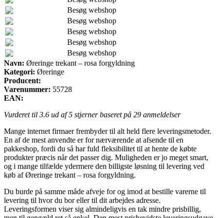
Besøg webshop
Besøg webshop
Besøg webshop
Besøg webshop
Besøg webshop
Navn:
Øreringe trekant – rosa forgyldning
Kategori:
Øreringe
Producent:
Varenummer:
55728
EAN:
Vurderet til
3.6
ud af 5 stjerner baseret på
29
anmeldelser
Mange internet firmaer frembyder til alt held flere leveringsmetoder.
En af de mest anvendte er for nærværende at afsende til en
pakkeshop, fordi du så har fuld fleksibilitet til at hente de købte
produkter præcis når det passer dig. Muligheden er jo meget smart,
og i mange tilfælde ydermere den billigste løsning til levering ved
køb af Øreringe trekant – rosa forgyldning.
Du burde på samme måde afveje for og imod at bestille varerne til
levering til hvor du bor eller til dit arbejdes adresse.
Leveringsformen viser sig almindeligvis en tak mindre prisbillig,
men til gengæld ret så enkel. Den mest prisbevidste leveringsudgave