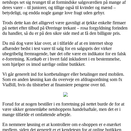
netshops set sig tvunget til at formindske salgsværdien på mange af
deres varer – til juniorer, og tillige også til kvinder og mænd –
betydeligt, og endda nogle gange love fragt uden gebyr.
Trods dette kan det alligevel være gavnligt at tjekke enkelte firmaer
på nettet efter tilbud på Øreringe trekant – rosa forgyldning forinden
du handler, så du er på den sikre side med at få den billigste pris.
Du må dog være klar over, at i tilfælde af at en internet shop
afhænder bedst i test varer til salg for en salgspris der virker
ubegribelig fremragende, bør det ofte være en indikator for en falsk
e-forretning. Kortkøb er i hvert fald inkluderet i en bestemmelse,
som hjælper os imod uærlige online butikker.
Vi går generelt ind for kortbetalinger eller betalinger med mobilen.
Som en anden løsning kan du overveje en afdragsordning som fx
ViaBill, hvis du tilstræber at finansiere pengene over tid.
Forud for at nogen bestiller i en forretning på nettet burde de for at
være sikker gennemløbe netshoppens handelsaftale, men det er i
mange tilfælde et omfattende arbejde.
En nemmere løsning er at kontrollere om e-shoppen er e-mærket
medlem, siden det generelt er et kendetegn for at online butikken