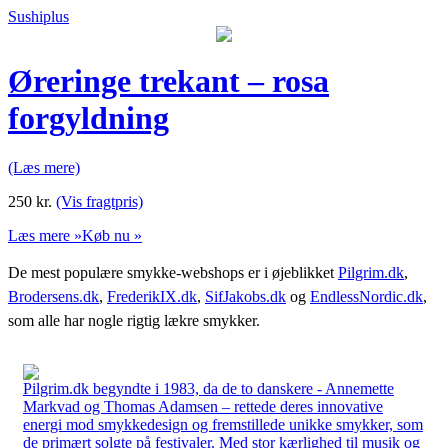
Sushiplus
Øreringe trekant – rosa
forgyldning
(Læs mere)
250
kr.
(Vis fragtpris)
Læs mere »
Køb nu »
De mest populære smykke-webshops er i øjeblikket
Pilgrim.dk
,
Brodersens.dk
,
FrederikIX.dk
,
SifJakobs.dk
og
EndlessNordic.dk
,
som alle har nogle rigtig lækre smykker.
Pilgrim.dk begyndte i 1983, da de to danskere - Annemette
Markvad og Thomas Adamsen – rettede deres innovative
energi mod smykkedesign og fremstillede unikke smykker, som
de primært solgte på festivaler. Med stor kærlighed til musik og