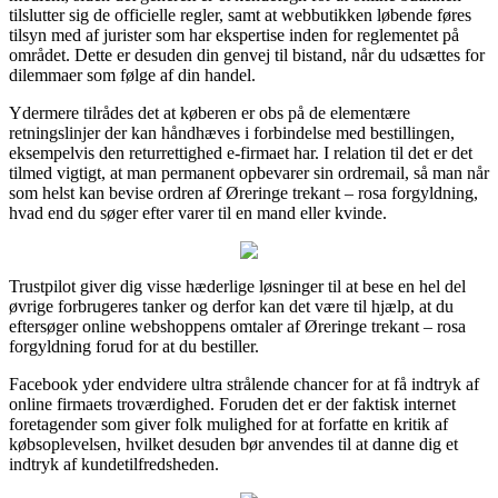
tilslutter sig de officielle regler, samt at webbutikken løbende føres
tilsyn med af jurister som har ekspertise inden for reglementet på
området. Dette er desuden din genvej til bistand, når du udsættes for
dilemmaer som følge af din handel.
Ydermere tilrådes det at køberen er obs på de elementære
retningslinjer der kan håndhæves i forbindelse med bestillingen,
eksempelvis den returrettighed e-firmaet har. I relation til det er det
tilmed vigtigt, at man permanent opbevarer sin ordremail, så man når
som helst kan bevise ordren af Øreringe trekant – rosa forgyldning,
hvad end du søger efter varer til en mand eller kvinde.
Trustpilot giver dig visse hæderlige løsninger til at bese en hel del
øvrige forbrugeres tanker og derfor kan det være til hjælp, at du
eftersøger online webshoppens omtaler af Øreringe trekant – rosa
forgyldning forud for at du bestiller.
Facebook yder endvidere ultra strålende chancer for at få indtryk af
online firmaets troværdighed. Foruden det er der faktisk internet
foretagender som giver folk mulighed for at forfatte en kritik af
købsoplevelsen, hvilket desuden bør anvendes til at danne dig et
indtryk af kundetilfredsheden.