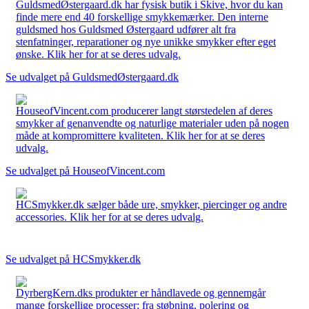
GuldsmedØstergaard.dk har fysisk butik i Skive, hvor du kan
finde mere end 40 forskellige smykkemærker. Den interne
guldsmed hos Guldsmed Østergaard udfører alt fra
stenfatninger, reparationer og nye unikke smykker efter eget
ønske. Klik her for at se deres udvalg.
Se udvalget på GuldsmedØstergaard.dk
HouseofVincent.com producerer langt størstedelen af deres
smykker af genanvendte og naturlige materialer uden på nogen
måde at kompromittere kvaliteten. Klik her for at se deres
udvalg.
Se udvalget på HouseofVincent.com
HCSmykker.dk sælger både ure, smykker, piercinger og andre
accessories. Klik her for at se deres udvalg.
Se udvalget på HCSmykker.dk
DyrbergKern.dks produkter er håndlavede og gennemgår
mange forskellige processer: fra støbning, polering og