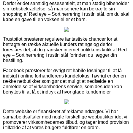
Derfor er det samtidig essesentielt, at man stadig bibeholder
sin købsbekræftelse, så man senere kan bekræfte sin
shopping af Red eye – Sort herrering i rustfri stål, om du skal
købe en gave til en voksen eller et barn.
Trustpilot præsterer regulære fantastiske chancer for at
betragte en række aktuelle kunders ratings og derfor
foreslåes det, at du gransker internet butikkens kritik af Red
eye – Sort herrering i rustfri stål forinden du lægger din
bestilling.
Facebook præsterer for øvrigt ret habile løsninger til at få
indsigt i online forhandlerens kundefokus. I øvrigt er der en
række netbutikker som gør det muligt at nedfælde en
anmeldelse af virksomhedens service, som desuden kan
benyttes til at få et indtryk af hvor glade kunderne er.
Dette website er finansieret af reklameindtægter. Vi har
samarbejdsaftaler med nogle forskellige webbutikker idet vi
promoverer virksomhedernes tilbud, og tager imod provision
i tilfælde af at vores brugere fuldfører en ordre.