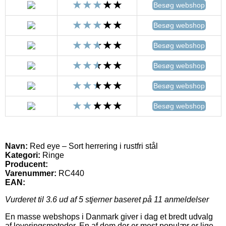
Besøg webshop
Besøg webshop
Besøg webshop
Besøg webshop
Besøg webshop
Besøg webshop
Navn:
Red eye – Sort herrering i rustfri stål
Kategori:
Ringe
Producent:
Varenummer:
RC440
EAN:
Vurderet til
3.6
ud af 5 stjerner baseret på
11
anmeldelser
En masse webshops i Danmark giver i dag et bredt udvalg
af leveringsmetoder. En af dem der er mest populær er lige