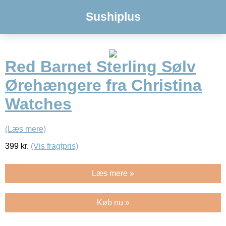
Sushiplus
Red Barnet Sterling Sølv
Ørehængere fra Christina
Watches
(Læs mere)
399
kr.
(Vis fragtpris)
Læs mere »
Køb nu »