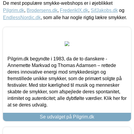
De mest populære smykke-webshops er i øjeblikket
Pilgrim.dk
,
Brodersens.dk
,
FrederikIX.dk
,
SifJakobs.dk
og
EndlessNordic.dk
, som alle har nogle rigtig lækre smykker.
Pilgrim.dk begyndte i 1983, da de to danskere -
Annemette Markvad og Thomas Adamsen – rettede
deres innovative energi mod smykkedesign og
fremstillede unikke smykker, som de primært solgte på
festivaler. Med stor kærlighed til musik og mennesker
skabte de smykker, som afspejlede deres spontanitet,
intimitet og autenticitet; alle dybtfølte værdier. Klik her for
at se deres udvalg.
Se udvalget på Pilgrim.dk