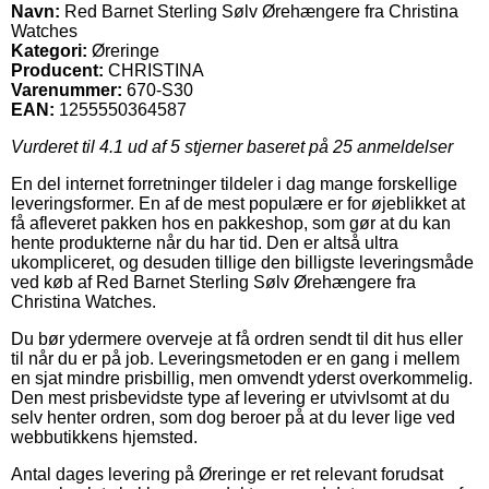
Navn:
Red Barnet Sterling Sølv Ørehængere fra Christina
Watches
Kategori:
Øreringe
Producent:
CHRISTINA
Varenummer:
670-S30
EAN:
1255550364587
Vurderet til
4.1
ud af 5 stjerner baseret på
25
anmeldelser
En del internet forretninger tildeler i dag mange forskellige
leveringsformer. En af de mest populære er for øjeblikket at
få afleveret pakken hos en pakkeshop, som gør at du kan
hente produkterne når du har tid. Den er altså ultra
ukompliceret, og desuden tillige den billigste leveringsmåde
ved køb af Red Barnet Sterling Sølv Ørehængere fra
Christina Watches.
Du bør ydermere overveje at få ordren sendt til dit hus eller
til når du er på job. Leveringsmetoden er en gang i mellem
en sjat mindre prisbillig, men omvendt yderst overkommelig.
Den mest prisbevidste type af levering er utvivlsomt at du
selv henter ordren, som dog beroer på at du lever lige ved
webbutikkens hjemsted.
Antal dages levering på Øreringe er ret relevant forudsat