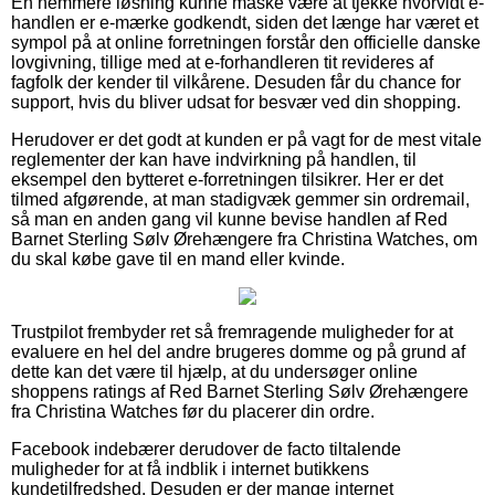
En nemmere løsning kunne måske være at tjekke hvorvidt e-
handlen er e-mærke godkendt, siden det længe har været et
sympol på at online forretningen forstår den officielle danske
lovgivning, tillige med at e-forhandleren tit revideres af
fagfolk der kender til vilkårene. Desuden får du chance for
support, hvis du bliver udsat for besvær ved din shopping.
Herudover er det godt at kunden er på vagt for de mest vitale
reglementer der kan have indvirkning på handlen, til
eksempel den bytteret e-forretningen tilsikrer. Her er det
tilmed afgørende, at man stadigvæk gemmer sin ordremail,
så man en anden gang vil kunne bevise handlen af Red
Barnet Sterling Sølv Ørehængere fra Christina Watches, om
du skal købe gave til en mand eller kvinde.
Trustpilot frembyder ret så fremragende muligheder for at
evaluere en hel del andre brugeres domme og på grund af
dette kan det være til hjælp, at du undersøger online
shoppens ratings af Red Barnet Sterling Sølv Ørehængere
fra Christina Watches før du placerer din ordre.
Facebook indebærer derudover de facto tiltalende
muligheder for at få indblik i internet butikkens
kundetilfredshed. Desuden er der mange internet