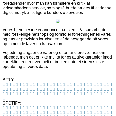
foretagender hvor man kan formulere en kritik af
virksomhedens service, som også burde bruges til at danne
dig et indtryk af tidligere kunders oplevelser.
Vores hjemmeside er annoncefinansieret. Vi samarbejder
med forskellige netshops og formidler forretningernes varer,
og høster provision forudsat en af de besøgende på vores
hjemmeside laver en transaktion.
Vejledning angående varer og e-forhandlere værnes om
løbende, men det er ikke muligt for os at give garantier imod
korrektioner der eventuelt er implementeret siden sidste
opdatering af vores data.
BITLY:
1
1
1
1
1
1
1
1
1
1
1
1
1
1
1
1
1
1
1
1
1
1
1
1
1
1
1
1
1
1
1
1
1
1
1
1
1
1
1
1
1
1
1
1
1
1
1
1
1
1
1
1
1
1
1
1
1
1
1
1
1
1
1
1
1
1
1
1
1
1
1
1
1
1
1
1
1
1
1
1
1
1
1
1
1
1
1
1
1
1
1
1
1
1
1
1
1
1
1
1
SPOTIFY:
1
1
1
1
1
1
1
1
1
1
1
1
1
1
1
1
1
1
1
1
1
1
1
1
1
1
1
1
1
1
1
1
1
1
1
1
1
1
1
1
1
1
1
1
1
1
1
1
1
1
1
1
1
1
1
1
1
1
1
1
1
1
1
1
1
1