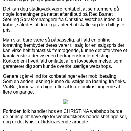
Det kan dog stadigvæk være rentabelt at se nærmere på
nogle forretninger på nettet efter tilbud på Red Barnet
Sterling Sølv Ørehængere fra Christina Watches inden du
køber, således at du er garanteret at skaffe sig den billigste
pris.
Man skal bare være så påpasselig, at ifald en online
forretning frembyder deres varer til salg for en salgspris der
kan virke helt fantastisk fremragende, kunne det ofte være et
karakteristika der viser en bedragerisk internet shop.
Kortkøb er i hvert fald omfattet af en lovbestemmelse, som
garanterer dig som kunde overfor uærlige webshops.
Generelt går vi ind for kortbetalinger eller mobilbetaling.
Som en anden løsning kunne du vælge en løsning fra f.eks.
ViaBill, forudsat du higer efter at klare omkostningerne af
flere omgange.
Forinden folk handler hos en CHRISTINA webshop burde
de principielt have øje for webbutikkens handelsbetingelser,
dog er det typisk et tidskrævende arbejde.