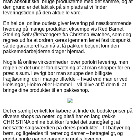
man absolut skal bruge produkterne med det samme, og af
den grund er det faktisk på sin plads at vi finder
leveringstiden på den aktuelle vare.
En hel del online outlets giver levering på næstkommende
hverdag på mange produkter, eksempelvis Red Barnet
Sterling Sølv Ørehængere fra Christina Watches, som dog
regnes ud fra at ordren køres igennem før et fast tidspunkt,
så de garanteret kan nå at få pakken betjent forinden
pakkemedarbejderne drager hjemad.
Nogle få online virksomheder lover portofri levering, men i
reglen er det under forudsætning af at man shopper for en
præcis sum. I øvrigt bør man snuppe den billigste
fragtløsning, der i mange tilfælde – hvad end man er ved
Helsingør, Hobro eller Hammel – vil blive at få dem til at
bringe dine produkter til en pakkeshop.
Det er særligt enkelt for købere at finde de bedste priser på
diverse shops på nettet, og altså har en lang række
CHRISTINA online butikker fundet det uundgåeligt at
nedsætte salgsværdien på deres produkter – til babyer og
børn, og ligeledes til herrer og damer – betragteligt, og
endda nogle gange garantere gratis levering.