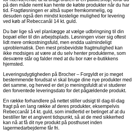
på den måde nemt kan hente de købte produkter når du har
tid. Fragtløsningen er altså super fremkommelig, og
desuden også den mindst kostelige mulighed for levering
ved køb af Rebeccanål 14 kt. guld.
Du bør lige så vel planlægge at vælge udbringning til din
bopæl eller til din arbejdsplads. Løsningen viser sig oftest
lidt mere omkostningsfuld, men endda ualmindeligt
uproblematisk. Den mest prisbevidste fragtmulighed kan
ikke modsiges at være at du selv henter produkterne, som
desværre står og falder med at du bor nær e-butikkens
hjemsted.
Leveringsdygtigheden på Brocher – Forgyldt er jo meget
bestemmende forudsat vi skal bruge dine nye produkter med
det samme, og herved er det jo meningsfuldt at vi studerer
den forventede leveringsdato for det pågældende produkt.
En række forhandlere på nettet stiller udsigt til dag-til-dag
fragt på en lang række af deres produkter, eksempelvis
Rebeccanål 14 kt. guld, som imidlertid er betinget af at du
bestiller før et angivent tidspunkt, så at de med sikkerhed
kan nå at få dit nye produkt på posthuset inden
lagermedarbejderne får fri.