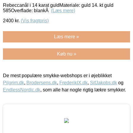
Rebeccanål i 14 karat guldMateriale: guld 14. kt guld
585Overflade: blankÂ
(Læs mere)
2400
kr.
(Vis fragtpris)
Læs mere »
Køb nu »
De mest populære smykke-webshops er i øjeblikket
Pilgrim.dk
,
Brodersens.dk
,
FrederikIX.dk
,
SifJakobs.dk
og
EndlessNordic.dk
, som alle har nogle rigtig lækre smykker.