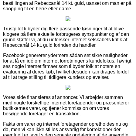
bestillingen af Rebeccanål 14 kt. guld, uanset om man er på
shopping til en herre eller dame.
Trustpilot tilbyder dig flere passende løsninger til at blive
klogere på flere aktuelle forbrugeres synspunkter og af den
grund støtter vi, at du udforsker internet selskabets kritik af
Rebeccanål 14 kt. guld forinden du handler.
Facebook genererer ydermere sådan set sikre muligheder
for at få en idé om internet forretningens kundefokus. I øvrigt
ses nogle internet firmaer som tilbyder folk at notere en
evaluering af deres køb, hvilket desuden kan drages fordel
af til at tage stilling til tidligere kunders oplevelser.
Vores side finansieres af annoncer. Vi arbejder sammen
med nogle forskellige internet foretagender og præsenterer
butikkernes varer, og tjener kommission om vores
besøgende foretager en transaktion.
Fakta om varer og internet foretagender opretholdes nu og
da, men vi kan ikke stilles ansvarlig for korrektioner der
eventuelt er lavet siden seneste opdatering af de anvendte