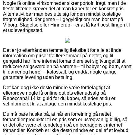
Nogle få online virksomheder sikrer portofri fragt, men i de
fleste tilfælde kræver det at man køber for en konkret pris.
Alternativt bør man beslutte sig for den mindst kostelige
fragtmulighed, der gerne – ligegyldigt om man bor tæt på
Viborg, Slagelse eller Hinnerup – er at få kørt bestillingen til
et udleveringssted.
Det er jo efterhånden temmelig fleksibelt for alle at finde
information om priser fra flere firmaer på nettet, og til
gengæld har flere internet forhandlere set sig tvunget til at
reducere salgsværdien på varerne – til babyer og børn, samt
til damer og herrer – kolossalt, og endda nogle gange
garantere levering uden betaling.
Det kan dog ikke desto mindre være fordelagtigt at
efterprøve nogle få online outlets efter udsalg på
Rebeccanål 14 kt. guld før du køber, således at du er
velinformeret til at antage den mindst kostelige pris.
Du må bare huske på, at når en forretning på nettet
forhandler produkter til en pris som er usædvanlig billig, så
er det ofte være et kendetegn på en bedragerisk internet
forhandler. Kortkøb er ikke desto mindre en del af et lovbud,