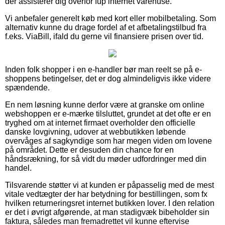
der assisterer dig overfor fup internet varehuse.
Vi anbefaler generelt køb med kort eller mobilbetaling. Som
alternativ kunne du drage fordel af et afbetalingstilbud fra
f.eks. ViaBill, ifald du gerne vil finansiere prisen over tid.
Inden folk shopper i en e-handler bør man reelt se på e-
shoppens betingelser, det er dog almindeligvis ikke videre
spændende.
En nem løsning kunne derfor være at granske om online
webshoppen er e-mærke tilsluttet, grundet at det ofte er en
tryghed om at internet firmaet overholder den officielle
danske lovgivning, udover at webbutikken løbende
overvåges af sagkyndige som har megen viden om lovene
på området. Dette er desuden din chance for en
håndsrækning, for så vidt du møder udfordringer med din
handel.
Tilsvarende støtter vi at kunden er påpasselig med de mest
vitale vedtægter der har betydning for bestillingen, som fx
hvilken returneringsret internet butikken lover. I den relation
er det i øvrigt afgørende, at man stadigvæk bibeholder sin
faktura, således man fremadrettet vil kunne eftervise