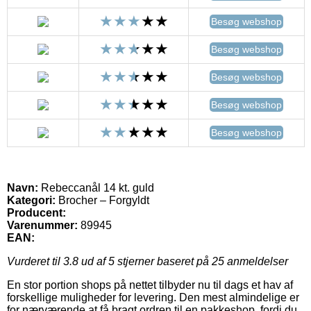
Besøg webshop
Besøg webshop
Besøg webshop
Besøg webshop
Besøg webshop
Navn:
Rebeccanål 14 kt. guld
Kategori:
Brocher – Forgyldt
Producent:
Varenummer:
89945
EAN:
Vurderet til
3.8
ud af 5 stjerner baseret på
25
anmeldelser
En stor portion shops på nettet tilbyder nu til dags et hav af
forskellige muligheder for levering. Den mest almindelige er
for nærværende at få bragt ordren til en pakkeshop, fordi du