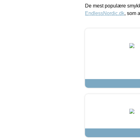
De mest populære smykk
EndlessNordic.dk
, som a