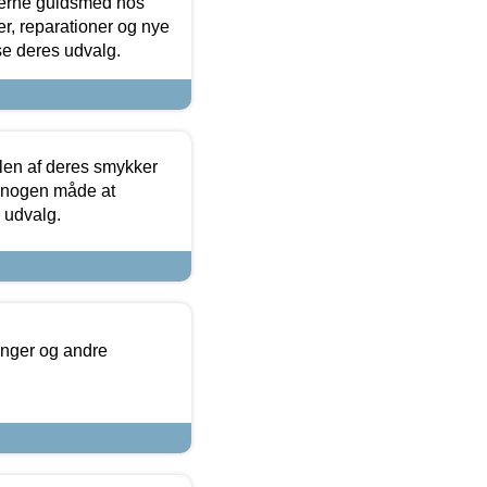
terne guldsmed hos
r, reparationer og nye
se deres udvalg.
len af deres smykker
å nogen måde at
s udvalg.
inger og andre