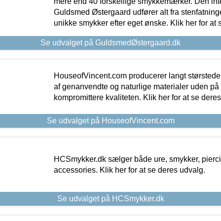
mere end 40 forskellige smykkemærker. Den in
Guldsmed Østergaard udfører alt fra stenfatninge
unikke smykker efter eget ønske. Klik her for at 
Se udvalget på GuldsmedØstergaard.dk
HouseofVincent.com producerer langt størstede
af genanvendte og naturlige materialer uden p
kompromittere kvaliteten. Klik her for at se dere
Se udvalget på HouseofVincent.com
HCSmykker.dk sælger både ure, smykker, pierc
accessories. Klik her for at se deres udvalg.
Se udvalget på HCSmykker.dk