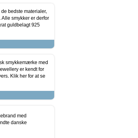
 de bedste materialer,
 Alle smykker er derfor
arat guldbelagt 925
dansk smykkemærke med
ewellery er kendt for
ers. Klik her for at se
kkebrand med
ndte danske