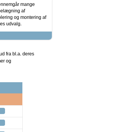
gennemgår mange
 belægning af
olering og montering af
res udvalg.
 fra bl.a. deres
mer og