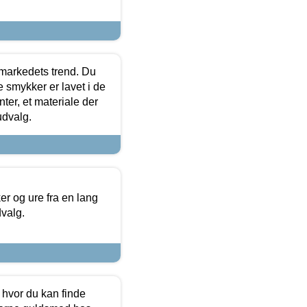
markedets trend. Du
e smykker er lavet i de
ter, et materiale der
udvalg.
 og ure fra en lang
dvalg.
 hvor du kan finde