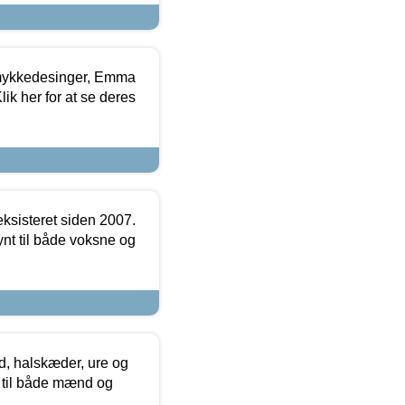
mykkedesinger, Emma
ik her for at se deres
ksisteret siden 2007.
nt til både voksne og
, halskæder, ure og
r til både mænd og