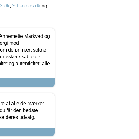
IX.dk
,
SifJakobs.dk
og
- Annemette Markvad og
ergi mod
som de primært solgte
mennesker skabte de
et og autenticitet; alle
.
re af alle de mærker
 du får den bedste
 se deres udvalg.