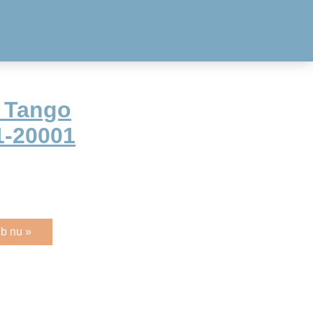
 Tango
1-20001
b nu »