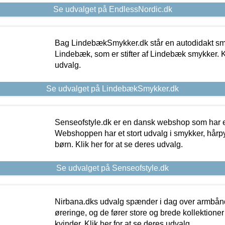
Se udvalget på EndlessNordic.dk
Bag LindebækSmykker.dk står en autodidakt s
Lindebæk, som er stifter af Lindebæk smykker. Kl
udvalg.
Se udvalget på LindebækSmykker.dk
Senseofstyle.dk er en dansk webshop som har e
Webshoppen har et stort udvalg i smykker, hårpy
børn. Klik her for at se deres udvalg.
Se udvalget på Senseofstyle.dk
Nirbana.dks udvalg spænder i dag over armbånd
øreringe, og de fører store og brede kollektione
kvinder. Klik her for at se deres udvalg.