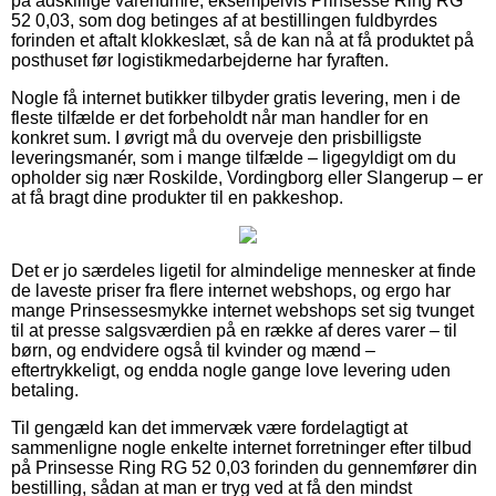
på adskillige varenumre, eksempelvis Prinsesse Ring RG
52 0,03, som dog betinges af at bestillingen fuldbyrdes
forinden et aftalt klokkeslæt, så de kan nå at få produktet på
posthuset før logistikmedarbejderne har fyraften.
Nogle få internet butikker tilbyder gratis levering, men i de
fleste tilfælde er det forbeholdt når man handler for en
konkret sum. I øvrigt må du overveje den prisbilligste
leveringsmanér, som i mange tilfælde – ligegyldigt om du
opholder sig nær Roskilde, Vordingborg eller Slangerup – er
at få bragt dine produkter til en pakkeshop.
Det er jo særdeles ligetil for almindelige mennesker at finde
de laveste priser fra flere internet webshops, og ergo har
mange Prinsessesmykke internet webshops set sig tvunget
til at presse salgsværdien på en række af deres varer – til
børn, og endvidere også til kvinder og mænd –
eftertrykkeligt, og endda nogle gange love levering uden
betaling.
Til gengæld kan det immervæk være fordelagtigt at
sammenligne nogle enkelte internet forretninger efter tilbud
på Prinsesse Ring RG 52 0,03 forinden du gennemfører din
bestilling, sådan at man er tryg ved at få den mindst