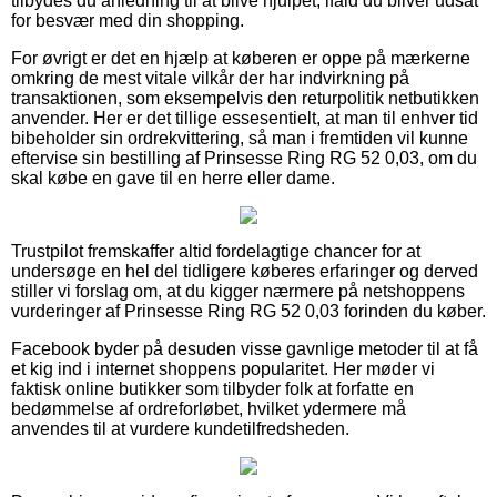
tilbydes du anledning til at blive hjulpet, ifald du bliver udsat
for besvær med din shopping.
For øvrigt er det en hjælp at køberen er oppe på mærkerne
omkring de mest vitale vilkår der har indvirkning på
transaktionen, som eksempelvis den returpolitik netbutikken
anvender. Her er det tillige essesentielt, at man til enhver tid
bibeholder sin ordrekvittering, så man i fremtiden vil kunne
eftervise sin bestilling af Prinsesse Ring RG 52 0,03, om du
skal købe en gave til en herre eller dame.
Trustpilot fremskaffer altid fordelagtige chancer for at
undersøge en hel del tidligere køberes erfaringer og derved
stiller vi forslag om, at du kigger nærmere på netshoppens
vurderinger af Prinsesse Ring RG 52 0,03 forinden du køber.
Facebook byder på desuden visse gavnlige metoder til at få
et kig ind i internet shoppens popularitet. Her møder vi
faktisk online butikker som tilbyder folk at forfatte en
bedømmelse af ordreforløbet, hvilket ydermere må
anvendes til at vurdere kundetilfredsheden.