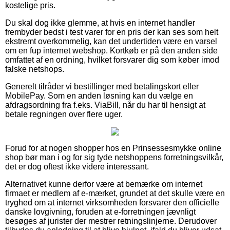
kostelige pris.
Du skal dog ikke glemme, at hvis en internet handler
frembyder bedst i test varer for en pris der kan ses som helt
ekstremt overkommelig, kan det undertiden være en varsel
om en fup internet webshop. Kortkøb er på den anden side
omfattet af en ordning, hvilket forsvarer dig som køber imod
falske netshops.
Generelt tilråder vi bestillinger med betalingskort eller
MobilePay. Som en anden løsning kan du vælge en
afdragsordning fra f.eks. ViaBill, når du har til hensigt at
betale regningen over flere uger.
Forud for at nogen shopper hos en Prinsessesmykke online
shop bør man i og for sig tyde netshoppens forretningsvilkår,
det er dog oftest ikke videre interessant.
Alternativet kunne derfor være at bemærke om internet
firmaet er medlem af e-mærket, grundet at det skulle være en
tryghed om at internet virksomheden forsvarer den officielle
danske lovgivning, foruden at e-forretningen jævnligt
besøges af jurister der mestrer retningslinjerne. Derudover