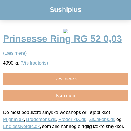
Sushiplus
Prinsesse Ring RG 52 0,03
(Læs mere)
4990
kr.
(Vis fragtpris)
Læs mere »
Køb nu »
De mest populære smykke-webshops er i øjeblikket
Pilgrim.dk
,
Brodersens.dk
,
FrederikIX.dk
,
SifJakobs.dk
og
EndlessNordic.dk
, som alle har nogle rigtig lækre smykker.