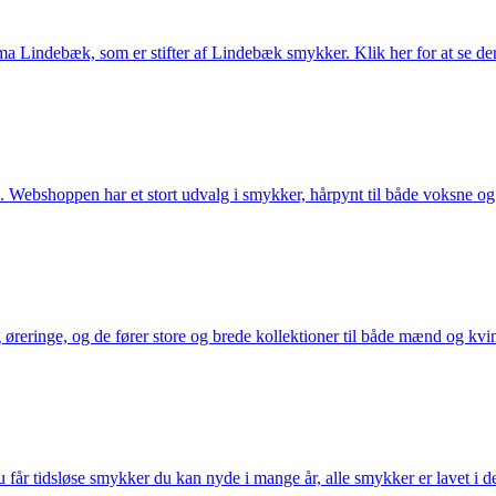
Lindebæk, som er stifter af Lindebæk smykker. Klik her for at se der
 Webshoppen har et stort udvalg i smykker, hårpynt til både voksne og b
eringe, og de fører store og brede kollektioner til både mænd og kvind
får tidsløse smykker du kan nyde i mange år, alle smykker er lavet i de