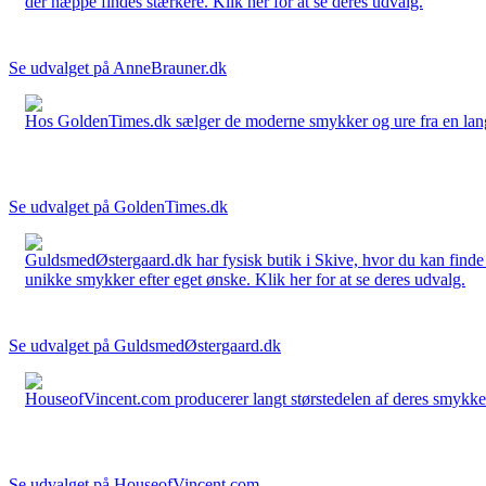
der næppe findes stærkere. Klik her for at se deres udvalg.
Se udvalget på AnneBrauner.dk
Hos GoldenTimes.dk sælger de moderne smykker og ure fra en lang 
Se udvalget på GoldenTimes.dk
GuldsmedØstergaard.dk har fysisk butik i Skive, hvor du kan finde
unikke smykker efter eget ønske. Klik her for at se deres udvalg.
Se udvalget på GuldsmedØstergaard.dk
HouseofVincent.com producerer langt størstedelen af deres smykker 
Se udvalget på HouseofVincent.com