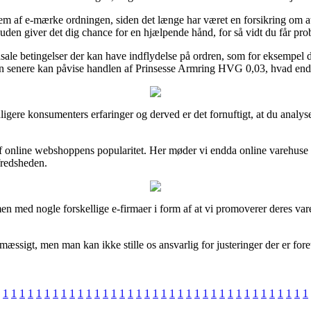
af e-mærke ordningen, siden det længe har været en forsikring om at 
esuden giver det dig chance for en hjælpende hånd, for så vidt du får pr
asale betingelser der kan have indflydelse på ordren, som for eksempe
n senere kan påvise handlen af Prinsesse Armring HVG 0,03, hvad end d
 tidligere konsumenters erfaringer og derved er det fornuftigt, at du ana
k af online webshoppens popularitet. Her møder vi endda online varehus
lfredsheden.
n med nogle forskellige e-firmaer i form af at vi promoverer deres varer
ssigt, men man kan ikke stille os ansvarlig for justeringer der er foreta
1
1
1
1
1
1
1
1
1
1
1
1
1
1
1
1
1
1
1
1
1
1
1
1
1
1
1
1
1
1
1
1
1
1
1
1
1