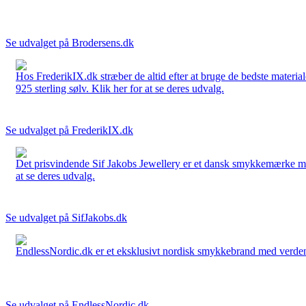
Se udvalget på Brodersens.dk
Hos FrederikIX.dk stræber de altid efter at bruge de bedste materia
925 sterling sølv. Klik her for at se deres udvalg.
Se udvalget på FrederikIX.dk
Det prisvindende Sif Jakobs Jewellery er et dansk smykkemærke med 
at se deres udvalg.
Se udvalget på SifJakobs.dk
EndlessNordic.dk er et eksklusivt nordisk smykkebrand med verden
Se udvalget på EndlessNordic.dk