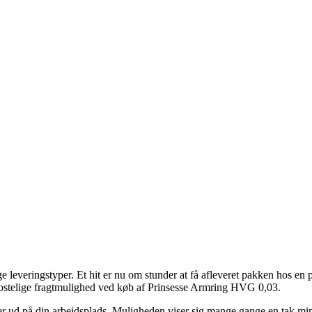
e leveringstyper. Et hit er nu om stunder at få afleveret pakken hos en 
 kostelige fragtmulighed ved køb af Prinsesse Armring HVG 0,03.
 eller ud på din arbejdsplads. Muligheden viser sig mange gange en tak m