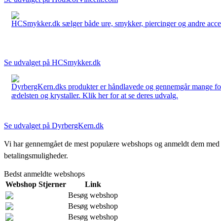
HCSmykker.dk sælger både ure, smykker, piercinger og andre accesso
Se udvalget på HCSmykker.dk
DyrbergKern.dks produkter er håndlavede og gennemgår mange forskel
ædelsten og krystaller. Klik her for at se deres udvalg.
Se udvalget på DyrbergKern.dk
Vi har gennemgået de mest populære webshops og anmeldt dem med stjern
betalingsmuligheder.
Bedst anmeldte webshops
Webshop
Stjerner
Link
Besøg webshop
Besøg webshop
Besøg webshop