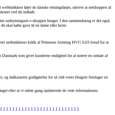
webbutikken føjer de danske retningslinjer, udover at netshoppen af
oblemer ved dit indkøb.
l den ombytningsret e-shoppen bruger. I den sammenhæng er det også
u skal købe gave til en dame eller herre.
lyserer netbutikkens kritik af Prinsesse Armring HVG 0,03 forud for at
e i Danmark som giver kunderne mulighed for at notere en omtale af
, og indkasserer godtgørelse for så vidt vores brugere foretager en
get efter at vi sidste gang opdaterede de viste informationer.
1
1
1
1
1
1
1
1
1
1
1
1
1
1
1
1
1
1
1
1
1
1
1
1
1
1