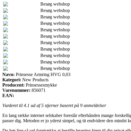
Besøg webshop
Besøg webshop
Besøg webshop
Besøg webshop
Besøg webshop
Besøg webshop
Besøg webshop
Besøg webshop
Besøg webshop
Besøg webshop
Besøg webshop
Navn:
Prinsesse Armring HVG 0,03
Kategori:
New Products
Producent:
Prinsessesmykke
Varenummer:
856071
EAN:
Vurderet til
4.1
ud af 5 stjerner baseret på
9
anmeldelser
En lang række internet selskaber foreslår efterhånden mange forskellig
passer dig. Metoden er jo yderst simpel, og tit endvidere den mindst
Du bør lige så vel foretrække at bestille levering hjem til dig privat