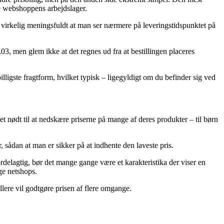
ine webshoppens arbejdslager.
t virkelig meningsfuldt at man ser nærmere på leveringstidspunktet på
3, men glem ikke at det regnes ud fra at bestillingen placeres
billigste fragtform, hvilket typisk – ligegyldigt om du befinder sig ved
ret nødt til at nedskære priserne på mange af deres produkter – til børn
 sådan at man er sikker på at indhente den laveste pris.
elagtig, bør det mange gange være et karakteristika der viser en
ge netshops.
ellere vil godtgøre prisen af flere omgange.