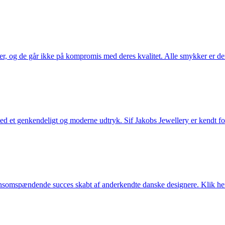
ler, og de går ikke på kompromis med deres kvalitet. Alle smykker er de
et genkendeligt og moderne udtryk. Sif Jakobs Jewellery er kendt for si
somspændende succes skabt af anderkendte danske designere. Klik her 