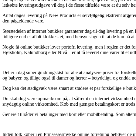
letkøbte leveringsudgave vil dog i de fleste tilfælde være at du selv h
Antal dages levering på New Products er selvfølgelig ekstremt afgøren
den pågældende vare.
Størstedelen af internet butikker garanterer dag-til-dag levering på 
tidligere end et aftalt klokkeslæt, med hensynstagen til at de kan nå at 
Nogle få online butikker lover portofri levering, men i reglen er det fo
Hørsholm, Kalundborg eller Nivå – er at få leveret dine varer til et ud
Det er i dag super gnidningsløst for alle at analysere priser fra forske
og babyer, og tillige også til damer og herrer – betydeligt, og endda no
Dog kan det stadigvæk være smart at studere et par forskellige e-butik
Du skal dog være opmærksom på, at såfremt en internet virksomhed rek
snydagtig online virksomhed. Køb med gængse betalingskort er trods al
Generelt tilråder vi betalinger med kort eller mobilbetaling. Som altern
Inden folk køber i en Prinsessesmykke online forretning behøver de ut