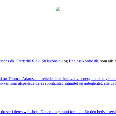
rsens.dk
,
FrederikIX.dk
,
SifJakobs.dk
og
EndlessNordic.dk
, som alle 
ad og Thomas Adamsen – rettede deres innovative energi mod smykkedes
er, som afspejlede deres spontanitet, intimitet og autenticitet; alle dyb
u ser i deres webshop. Det er din garanti for at du får den bedste servi