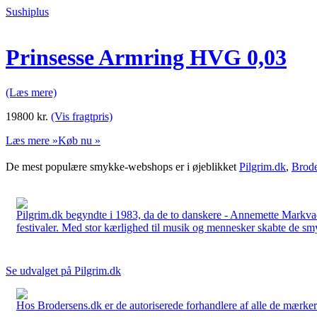
Sushiplus
Prinsesse Armring HVG 0,03
(Læs mere)
19800
kr.
(Vis fragtpris)
Læs mere »
Køb nu »
De mest populære smykke-webshops er i øjeblikket
Pilgrim.dk
,
Brode
Pilgrim.dk begyndte i 1983, da de to danskere - Annemette Markv
festivaler. Med stor kærlighed til musik og mennesker skabte de smykk
Se udvalget på Pilgrim.dk
Hos Brodersens.dk er de autoriserede forhandlere af alle de mærker d