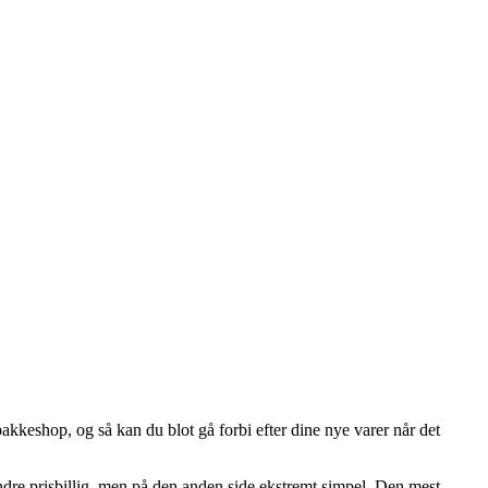
pakkeshop, og så kan du blot gå forbi efter dine nye varer når det
indre prisbillig, men på den anden side ekstremt simpel. Den mest