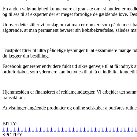
En anden valgmulighed kunne være at granske om e-handlen er medlem 
og til ses til af eksperter der er meget fortrolige de gældende love. D
Udover dette stiller vi forslag om at man er opmærksom på de mest b
afgørende, at man permanent bevarer sin købsbekræftelse, således ma
Trustpilot fører til ultra pålidelige løsninger til at eksaminere mange
du lægger din bestilling.
Facebook genererer endvidere fuldt ud sikre genveje til at få indtry
ordreforløbet, som ydermere kan benyttes til at få et indblik i kundeti
Hjemmesiden er finansieret af reklameindtægter. Vi arbejder tæt samme
transaktion.
Anvisninger angående produkter og online selskaber ajourføres rutinemæ
BITLY:
1
1
1
1
1
1
1
1
1
1
1
1
1
1
1
1
1
1
1
1
1
1
1
1
1
1
1
1
1
1
1
1
1
1
1
1
1
SPOTIFY: