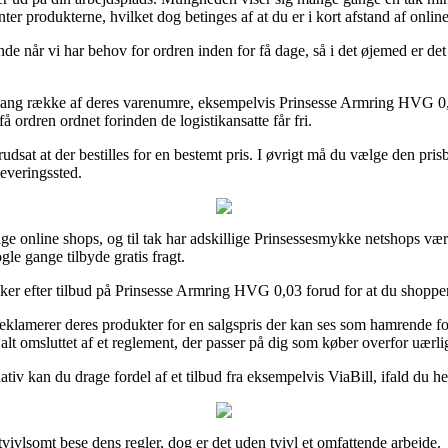
enter produkterne, hvilket dog betinges af at du er i kort afstand af onl
de når vi har behov for ordren inden for få dage, så i det øjemed er de
en lang række af deres varenumre, eksempelvis Prinsesse Armring HVG 0,0
få ordren ordnet forinden de logistikansatte får fri.
rudsat at der bestilles for en bestemt pris. I øvrigt må du vælge den pris
leveringssted.
llige online shops, og til tak har adskillige Prinsessesmykke netshops væ
gle gange tilbyde gratis fragt.
ker efter tilbud på Prinsesse Armring HVG 0,03 forud for at du shopper,
lamerer deres produkter for en salgspris der kan ses som hamrende ford
t omsluttet af et reglement, der passer på dig som køber overfor uærli
ativ kan du drage fordel af et tilbud fra eksempelvis ViaBill, ifald du h
vivlsomt bese dens regler, dog er det uden tvivl et omfattende arbejde.