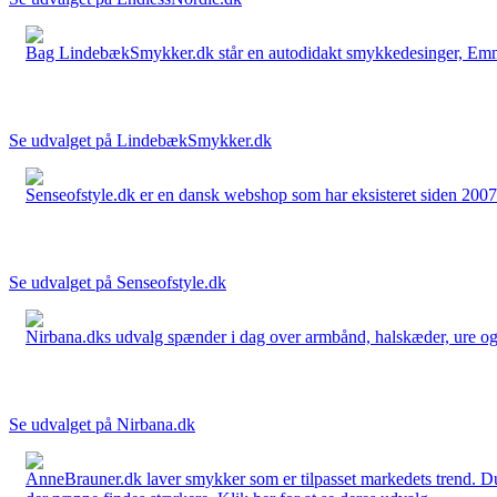
Bag LindebækSmykker.dk står en autodidakt smykkedesinger, Emma 
Se udvalget på LindebækSmykker.dk
Senseofstyle.dk er en dansk webshop som har eksisteret siden 2007.
Se udvalget på Senseofstyle.dk
Nirbana.dks udvalg spænder i dag over armbånd, halskæder, ure og ør
Se udvalget på Nirbana.dk
AnneBrauner.dk laver smykker som er tilpasset markedets trend. Du 