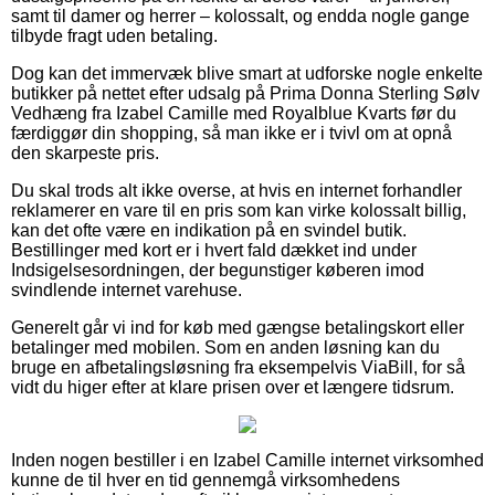
samt til damer og herrer – kolossalt, og endda nogle gange
tilbyde fragt uden betaling.
Dog kan det immervæk blive smart at udforske nogle enkelte
butikker på nettet efter udsalg på Prima Donna Sterling Sølv
Vedhæng fra Izabel Camille med Royalblue Kvarts før du
færdiggør din shopping, så man ikke er i tvivl om at opnå
den skarpeste pris.
Du skal trods alt ikke overse, at hvis en internet forhandler
reklamerer en vare til en pris som kan virke kolossalt billig,
kan det ofte være en indikation på en svindel butik.
Bestillinger med kort er i hvert fald dækket ind under
Indsigelsesordningen, der begunstiger køberen imod
svindlende internet varehuse.
Generelt går vi ind for køb med gængse betalingskort eller
betalinger med mobilen. Som en anden løsning kan du
bruge en afbetalingsløsning fra eksempelvis ViaBill, for så
vidt du higer efter at klare prisen over et længere tidsrum.
Inden nogen bestiller i en Izabel Camille internet virksomhed
kunne de til hver en tid gennemgå virksomhedens