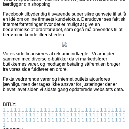
færdiggør din shopping.
Facebook tilbyder dig tilsvarende super sikre genveje til at få
en idé om online firmaets kundefokus. Derudover ses faktisk
internet forretninger hvor det er muligt at give en
bedømmelse af ordreforløbet, som også må anvendes til at
bedømme kundetilfredsheden.
Vores side finansieres af reklameindtægter. Vi arbejder
sammen med diverse e-butikker da vi markedsfører
butikkernes varer, og modtager betaling såfremt en bruger
fra vores side fuldfører en ordre.
Fakta vedrørende varer og internet outlets ajourføres
jævnligt, men der tages ikke ansvar for justeringer der er
blevet lavet siden vi sidste gang opdaterede websitets data.
BITLY:
1
1
1
1
1
1
1
1
1
1
1
1
1
1
1
1
1
1
1
1
1
1
1
1
1
1
1
1
1
1
1
1
1
1
1
1
1
1
1
1
1
1
1
1
1
1
1
1
1
1
1
1
1
1
1
1
1
1
1
1
1
1
1
1
1
1
1
1
1
1
1
1
1
1
1
1
1
1
1
1
1
1
1
1
1
1
1
1
1
1
1
1
1
1
1
1
1
1
1
1