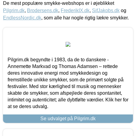
De mest populære smykke-webshops er i øjeblikket
Pilgrim.dk
,
Brodersens.dk
,
FrederikIX.dk
,
SifJakobs.dk
og
EndlessNordic.dk
, som alle har nogle rigtig lækre smykker.
Pilgrim.dk begyndte i 1983, da de to danskere -
Annemette Markvad og Thomas Adamsen – rettede
deres innovative energi mod smykkedesign og
fremstillede unikke smykker, som de primært solgte på
festivaler. Med stor kærlighed til musik og mennesker
skabte de smykker, som afspejlede deres spontanitet,
intimitet og autenticitet; alle dybtfølte værdier. Klik her for
at se deres udvalg.
Se udvalget på Pilgrim.dk