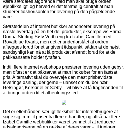
være særdeles afgørende ifald man skal bruge ordren
øjeblikkeligt, og herved er det temmelig centralt at man
studerer tidshorisonten for levering på den pågældende
vare.
Størstedelen af internet butikker annoncerer levering på
næste hverdag på en hel del produkter, eksempelvis Prima
Donna Sterling Sølv Vedhæng fra Izabel Camille med
Royalblue Kvarts, men det er underforstået at ordren
aflægges forud for et angivent tidspunkt, sådan at de højst
sandsynligt kan nå at få produktet afsendt forud for at de
pakkeansatte holder fyraften.
Indtil flere internet webshops præsterer levering uden gebyr,
men oftest er det påkrævet at man indkøber for en fastsat
pris. Alternativt skal du overveje den mest prisbevidste
leveringsløsning, der gerne – uanset om du bor nær
Helsingør, Korsør eller Sæby – vil blive at få fragtmanden til
at bringe ordren til et afhentningssted.
Det er efterhånden særligt fleksibelt for internetbrugere at
søge sig frem til priser fra flere e-handler, og altså har flere
Izabel Camille webbutikker været tvunget til at reducere
udsalgspriserne på en række af deres varer – til juniorer,