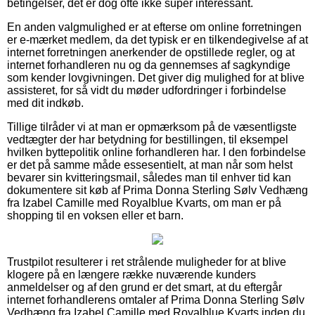
betingelser, det er dog ofte ikke super interessant.
En anden valgmulighed er at efterse om online forretningen
er e-mærket medlem, da det typisk er en tilkendegivelse af at
internet forretningen anerkender de opstillede regler, og at
internet forhandleren nu og da gennemses af sagkyndige
som kender lovgivningen. Det giver dig mulighed for at blive
assisteret, for så vidt du møder udfordringer i forbindelse
med dit indkøb.
Tillige tilråder vi at man er opmærksom på de væsentligste
vedtægter der har betydning for bestillingen, til eksempel
hvilken byttepolitik online forhandleren har. I den forbindelse
er det på samme måde essesentielt, at man når som helst
bevarer sin kvitteringsmail, således man til enhver tid kan
dokumentere sit køb af Prima Donna Sterling Sølv Vedhæng
fra Izabel Camille med Royalblue Kvarts, om man er på
shopping til en voksen eller et barn.
Trustpilot resulterer i ret strålende muligheder for at blive
klogere på en længere række nuværende kunders
anmeldelser og af den grund er det smart, at du eftergår
internet forhandlerens omtaler af Prima Donna Sterling Sølv
Vedhæng fra Izabel Camille med Royalblue Kvarts inden du