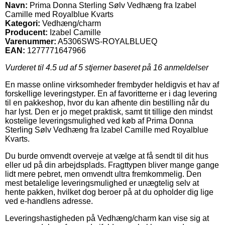
Navn:
Prima Donna Sterling Sølv Vedhæng fra Izabel
Camille med Royalblue Kvarts
Kategori:
Vedhæng/charm
Producent:
Izabel Camille
Varenummer:
A5306SWS-ROYALBLUEQ
EAN:
1277771647966
Vurderet til
4.5
ud af 5 stjerner baseret på
16
anmeldelser
En masse online virksomheder frembyder heldigvis et hav af
forskellige leveringstyper. En af favoritterne er i dag levering
til en pakkeshop, hvor du kan afhente din bestilling når du
har lyst. Den er jo meget praktisk, samt tit tillige den mindst
kostelige leveringsmulighed ved køb af Prima Donna
Sterling Sølv Vedhæng fra Izabel Camille med Royalblue
Kvarts.
Du burde omvendt overveje at vælge at få sendt til dit hus
eller ud på din arbejdsplads. Fragttypen bliver mange gange
lidt mere pebret, men omvendt ultra fremkommelig. Den
mest betalelige leveringsmulighed er unægtelig selv at
hente pakken, hvilket dog beroer på at du opholder dig lige
ved e-handlens adresse.
Leveringshastigheden på Vedhæng/charm kan vise sig at