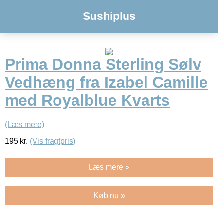
Sushiplus
Prima Donna Sterling Sølv
Vedhæng fra Izabel Camille
med Royalblue Kvarts
(Læs mere)
195
kr.
(Vis fragtpris)
Læs mere »
Køb nu »