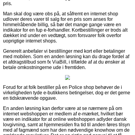
pris.
Man skal dog være obs på, at såfremt en internet shop
udlover deres varer til salg for en pris som anses for
himmelråbende billig, så bør det mange gange være en
indikator for en fup e-forhandler. Kortbestillinger er trods alt
dækket ind under en vedtægt, som forsvarer folk overfor
uoprigtige internet shops.
Generelt anbefaler vi bestillinger med kort eller betalinger
med mobilen. Som en anden løsning kan du drage fordel af
et afdragstilbud som fx ViaBill, i tilfælde af at du ønsker at
betale omkostningerne ude i fremtiden.
Forud for at folk bestiller på en Police shop behøver de i
virkeligheden tyde e-butikkens betingelser, dog er det gerne
en tidskrævende opgave.
En anden løsning kan derfor være at se nærmere på om
internet webshoppen er medlem af e-mærket, hvilket bør
være en indikator for at online webshoppen adlyder dansk
lovgivning, samt at hjemmesiden fra tid til anden føres tilsyn
med af fagmænd som har den nødvendige knowhow om de