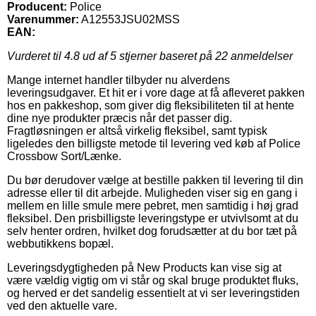
Producent:
Police
Varenummer:
A12553JSU02MSS
EAN:
Vurderet til
4.8
ud af 5 stjerner baseret på
22
anmeldelser
Mange internet handler tilbyder nu alverdens
leveringsudgaver. Et hit er i vore dage at få afleveret pakken
hos en pakkeshop, som giver dig fleksibiliteten til at hente
dine nye produkter præcis når det passer dig.
Fragtløsningen er altså virkelig fleksibel, samt typisk
ligeledes den billigste metode til levering ved køb af Police
Crossbow Sort/Lænke.
Du bør derudover vælge at bestille pakken til levering til din
adresse eller til dit arbejde. Muligheden viser sig en gang i
mellem en lille smule mere pebret, men samtidig i høj grad
fleksibel. Den prisbilligste leveringstype er utvivlsomt at du
selv henter ordren, hvilket dog forudsætter at du bor tæt på
webbutikkens bopæl.
Leveringsdygtigheden på New Products kan vise sig at
være vældig vigtig om vi står og skal bruge produktet fluks,
og herved er det sandelig essentielt at vi ser leveringstiden
ved den aktuelle vare.