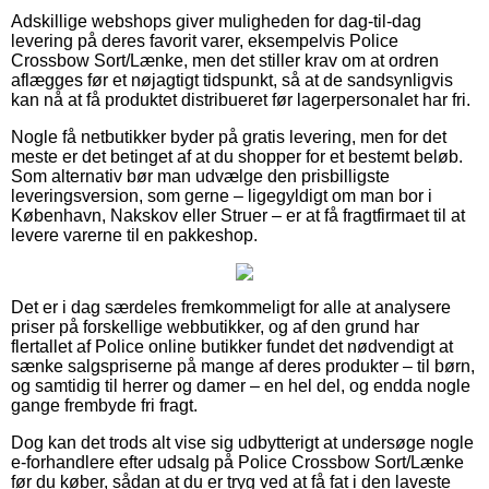
Adskillige webshops giver muligheden for dag-til-dag
levering på deres favorit varer, eksempelvis Police
Crossbow Sort/Lænke, men det stiller krav om at ordren
aflægges før et nøjagtigt tidspunkt, så at de sandsynligvis
kan nå at få produktet distribueret før lagerpersonalet har fri.
Nogle få netbutikker byder på gratis levering, men for det
meste er det betinget af at du shopper for et bestemt beløb.
Som alternativ bør man udvælge den prisbilligste
leveringsversion, som gerne – ligegyldigt om man bor i
København, Nakskov eller Struer – er at få fragtfirmaet til at
levere varerne til en pakkeshop.
Det er i dag særdeles fremkommeligt for alle at analysere
priser på forskellige webbutikker, og af den grund har
flertallet af Police online butikker fundet det nødvendigt at
sænke salgspriserne på mange af deres produkter – til børn,
og samtidig til herrer og damer – en hel del, og endda nogle
gange frembyde fri fragt.
Dog kan det trods alt vise sig udbytterigt at undersøge nogle
e-forhandlere efter udsalg på Police Crossbow Sort/Lænke
før du køber, sådan at du er tryg ved at få fat i den laveste