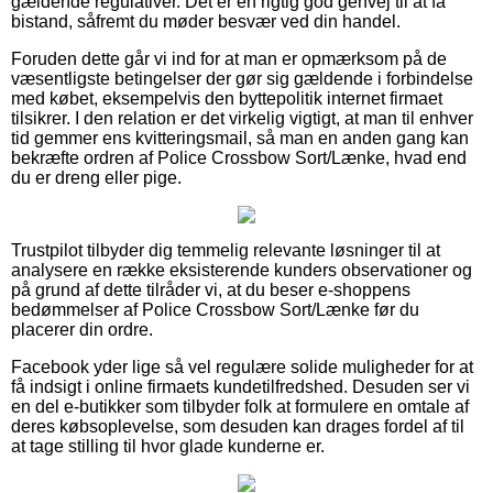
gældende regulativer. Det er en rigtig god genvej til at få
bistand, såfremt du møder besvær ved din handel.
Foruden dette går vi ind for at man er opmærksom på de
væsentligste betingelser der gør sig gældende i forbindelse
med købet, eksempelvis den byttepolitik internet firmaet
tilsikrer. I den relation er det virkelig vigtigt, at man til enhver
tid gemmer ens kvitteringsmail, så man en anden gang kan
bekræfte ordren af Police Crossbow Sort/Lænke, hvad end
du er dreng eller pige.
Trustpilot tilbyder dig temmelig relevante løsninger til at
analysere en række eksisterende kunders observationer og
på grund af dette tilråder vi, at du beser e-shoppens
bedømmelser af Police Crossbow Sort/Lænke før du
placerer din ordre.
Facebook yder lige så vel regulære solide muligheder for at
få indsigt i online firmaets kundetilfredshed. Desuden ser vi
en del e-butikker som tilbyder folk at formulere en omtale af
deres købsoplevelse, som desuden kan drages fordel af til
at tage stilling til hvor glade kunderne er.