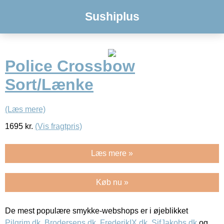
Sushiplus
Police Crossbow
Sort/Lænke
(Læs mere)
1695
kr.
(Vis fragtpris)
Læs mere »
Køb nu »
De mest populære smykke-webshops er i øjeblikket
Pilgrim.dk
,
Brodersens.dk
,
FrederikIX.dk
,
SifJakobs.dk
og