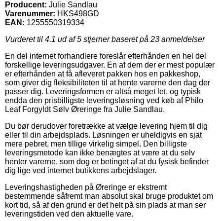
Producent:
Julie Sandlau
Varenummer:
HKS498GD
EAN:
1255550319334
Vurderet til
4.1
ud af 5 stjerner baseret på
23
anmeldelser
En del internet forhandlere foreslår efterhånden en hel del
forskellige leveringsudgaver. En af dem der er mest populær
er efterhånden at få afleveret pakken hos en pakkeshop,
som giver dig fleksibiliteten til at hente varerne den dag der
passer dig. Leveringsformen er altså meget let, og typisk
endda den prisbilligste leveringsløsning ved køb af Philo
Leaf Forgyldt Sølv Øreringe fra Julie Sandlau.
Du bør derudover foretrække at vælge levering hjem til dig
eller til din arbejdsplads. Løsningen er uheldigvis en sjat
mere pebret, men tillige virkelig simpel. Den billigste
leveringsmetode kan ikke benægtes at være at du selv
henter varerne, som dog er betinget af at du fysisk befinder
dig lige ved internet butikkens arbejdslager.
Leveringshastigheden på Øreringe er ekstremt
bestemmende såfremt man absolut skal bruge produktet om
kort tid, så af den grund er det helt på sin plads at man ser
leveringstiden ved den aktuelle vare.