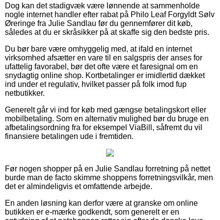
Dog kan det stadigvæk være lønnende at sammenholde
nogle internet handler efter rabat på Philo Leaf Forgyldt Sølv
Øreringe fra Julie Sandlau før du gennemfører dit køb,
således at du er skråsikker på at skaffe sig den bedste pris.
Du bør bare være omhyggelig med, at ifald en internet
virksomhed afsætter en vare til en salgspris der anses for
ufattelig favorabel, bør det ofte være et faresignal om en
snydagtig online shop. Kortbetalinger er imidlertid dækket
ind under et regulativ, hvilket passer på folk imod fup
netbutikker.
Generelt går vi ind for køb med gængse betalingskort eller
mobilbetaling. Som en alternativ mulighed bør du bruge en
afbetalingsordning fra for eksempel ViaBill, såfremt du vil
finansiere betalingen ude i fremtiden.
Før nogen shopper på en Julie Sandlau forretning på nettet
burde man de facto skimme shoppens forretningsvilkår, men
det er almindeligvis et omfattende arbejde.
En anden løsning kan derfor være at granske om online
butikken er e-mærke godkendt, som generelt er en