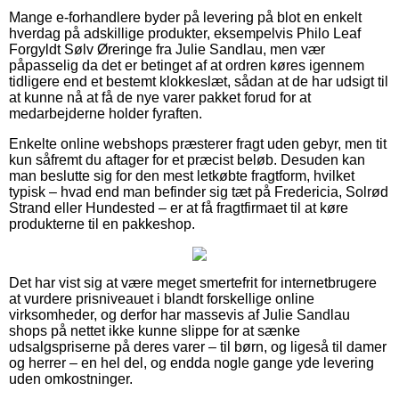
Mange e-forhandlere byder på levering på blot en enkelt
hverdag på adskillige produkter, eksempelvis Philo Leaf
Forgyldt Sølv Øreringe fra Julie Sandlau, men vær
påpasselig da det er betinget af at ordren køres igennem
tidligere end et bestemt klokkeslæt, sådan at de har udsigt til
at kunne nå at få de nye varer pakket forud for at
medarbejderne holder fyraften.
Enkelte online webshops præsterer fragt uden gebyr, men tit
kun såfremt du aftager for et præcist beløb. Desuden kan
man beslutte sig for den mest letkøbte fragtform, hvilket
typisk – hvad end man befinder sig tæt på Fredericia, Solrød
Strand eller Hundested – er at få fragtfirmaet til at køre
produkterne til en pakkeshop.
Det har vist sig at være meget smertefrit for internetbrugere
at vurdere prisniveauet i blandt forskellige online
virksomheder, og derfor har massevis af Julie Sandlau
shops på nettet ikke kunne slippe for at sænke
udsalgspriserne på deres varer – til børn, og ligeså til damer
og herrer – en hel del, og endda nogle gange yde levering
uden omkostninger.