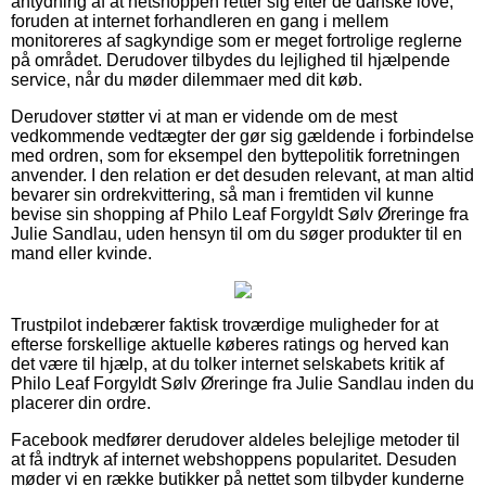
antydning af at netshoppen retter sig efter de danske love,
foruden at internet forhandleren en gang i mellem
monitoreres af sagkyndige som er meget fortrolige reglerne
på området. Derudover tilbydes du lejlighed til hjælpende
service, når du møder dilemmaer med dit køb.
Derudover støtter vi at man er vidende om de mest
vedkommende vedtægter der gør sig gældende i forbindelse
med ordren, som for eksempel den byttepolitik forretningen
anvender. I den relation er det desuden relevant, at man altid
bevarer sin ordrekvittering, så man i fremtiden vil kunne
bevise sin shopping af Philo Leaf Forgyldt Sølv Øreringe fra
Julie Sandlau, uden hensyn til om du søger produkter til en
mand eller kvinde.
Trustpilot indebærer faktisk troværdige muligheder for at
efterse forskellige aktuelle køberes ratings og herved kan
det være til hjælp, at du tolker internet selskabets kritik af
Philo Leaf Forgyldt Sølv Øreringe fra Julie Sandlau inden du
placerer din ordre.
Facebook medfører derudover aldeles belejlige metoder til
at få indtryk af internet webshoppens popularitet. Desuden
møder vi en række butikker på nettet som tilbyder kunderne