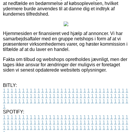
at nedfælde en bedømmelse af købsoplevelsen, hvilket
ydermere burde anvendes til at danne dig et indtryk af
kundernes tilfredshed.
Hjemmesiden er finansieret ved hjælp af annoncer. Vi har
samarbejdsaftaler med en gruppe netshops i form af at vi
præsenterer virksomhedernes varer, og høster kommission i
tilfælde af at du laver en handel.
Fakta om tilbud og webshops opretholdes jævnligt, men der
tages ikke ansvar for ændringer der muligvis er foretaget
siden vi senest opdaterede websitets oplysninger.
BITLY:
1
1
1
1
1
1
1
1
1
1
1
1
1
1
1
1
1
1
1
1
1
1
1
1
1
1
1
1
1
1
1
1
1
1
1
1
1
1
1
1
1
1
1
1
1
1
1
1
1
1
1
1
1
1
1
1
1
1
1
1
1
1
1
1
1
1
1
1
1
1
1
1
1
1
1
1
1
1
1
1
1
1
1
1
1
1
1
1
1
1
1
1
1
1
1
1
1
1
1
1
SPOTIFY:
1
1
1
1
1
1
1
1
1
1
1
1
1
1
1
1
1
1
1
1
1
1
1
1
1
1
1
1
1
1
1
1
1
1
1
1
1
1
1
1
1
1
1
1
1
1
1
1
1
1
1
1
1
1
1
1
1
1
1
1
1
1
1
1
1
1
1
1
1
1
1
1
1
1
1
1
1
1
1
1
1
1
1
1
1
1
1
1
1
1
1
1
1
1
1
1
1
1
1