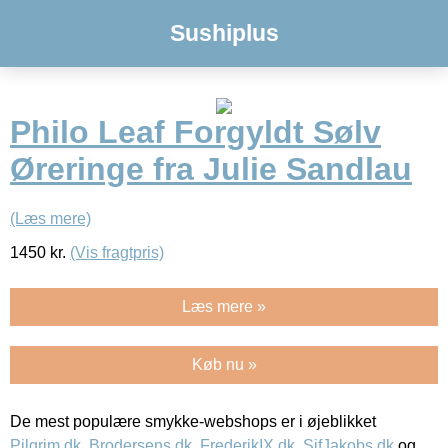
Sushiplus
Philo Leaf Forgyldt Sølv
Øreringe fra Julie Sandlau
(Læs mere)
1450
kr.
(Vis fragtpris)
Læs mere »
Køb nu »
De mest populære smykke-webshops er i øjeblikket
Pilgrim.dk
,
Brodersens.dk
,
FrederikIX.dk
,
SifJakobs.dk
og