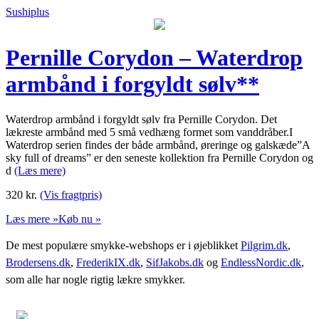
Sushiplus
Pernille Corydon – Waterdrop
armbånd i forgyldt sølv**
Waterdrop armbånd i forgyldt sølv fra Pernille Corydon. Det
lækreste armbånd med 5 små vedhæng formet som vanddråber.I
Waterdrop serien findes der både armbånd, øreringe og galskæde”A
sky full of dreams” er den seneste kollektion fra Pernille Corydon og
d
(Læs mere)
320
kr.
(Vis fragtpris)
Læs mere »
Køb nu »
De mest populære smykke-webshops er i øjeblikket
Pilgrim.dk
,
Brodersens.dk
,
FrederikIX.dk
,
SifJakobs.dk
og
EndlessNordic.dk
,
som alle har nogle rigtig lækre smykker.