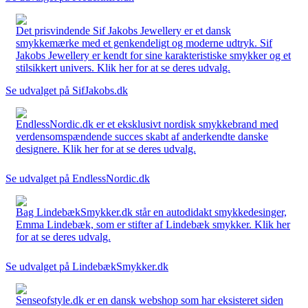
Det prisvindende Sif Jakobs Jewellery er et dansk
smykkemærke med et genkendeligt og moderne udtryk. Sif
Jakobs Jewellery er kendt for sine karakteristiske smykker og et
stilsikkert univers. Klik her for at se deres udvalg.
Se udvalget på SifJakobs.dk
EndlessNordic.dk er et eksklusivt nordisk smykkebrand med
verdensomspændende succes skabt af anderkendte danske
designere. Klik her for at se deres udvalg.
Se udvalget på EndlessNordic.dk
Bag LindebækSmykker.dk står en autodidakt smykkedesinger,
Emma Lindebæk, som er stifter af Lindebæk smykker. Klik her
for at se deres udvalg.
Se udvalget på LindebækSmykker.dk
Senseofstyle.dk er en dansk webshop som har eksisteret siden