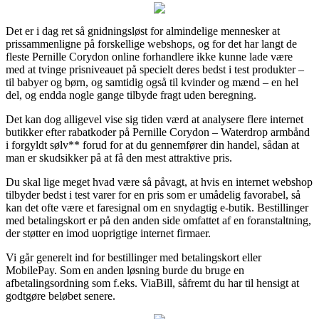
Det er i dag ret så gnidningsløst for almindelige mennesker at
prissammenligne på forskellige webshops, og for det har langt de
fleste Pernille Corydon online forhandlere ikke kunne lade være
med at tvinge prisniveauet på specielt deres bedst i test produkter –
til babyer og børn, og samtidig også til kvinder og mænd – en hel
del, og endda nogle gange tilbyde fragt uden beregning.
Det kan dog alligevel vise sig tiden værd at analysere flere internet
butikker efter rabatkoder på Pernille Corydon – Waterdrop armbånd
i forgyldt sølv** forud for at du gennemfører din handel, sådan at
man er skudsikker på at få den mest attraktive pris.
Du skal lige meget hvad være så påvagt, at hvis en internet webshop
tilbyder bedst i test varer for en pris som er umådelig favorabel, så
kan det ofte være et faresignal om en snydagtig e-butik. Bestillinger
med betalingskort er på den anden side omfattet af en foranstaltning,
der støtter en imod uoprigtige internet firmaer.
Vi går generelt ind for bestillinger med betalingskort eller
MobilePay. Som en anden løsning burde du bruge en
afbetalingsordning som f.eks. ViaBill, såfremt du har til hensigt at
godtgøre beløbet senere.