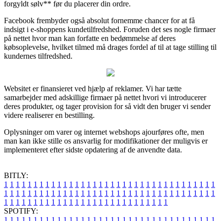
forgyldt sølv** før du placerer din ordre.
Facebook frembyder også absolut fornemme chancer for at få
indsigt i e-shoppens kundetilfredshed. Foruden det ses nogle firmaer
på nettet hvor man kan forfatte en bedømmelse af deres
købsoplevelse, hvilket tilmed må drages fordel af til at tage stilling til
kundernes tilfredshed.
Websitet er finansieret ved hjælp af reklamer. Vi har tætte
samarbejder med adskillige firmaer på nettet hvori vi introducerer
deres produkter, og tager provision for så vidt den bruger vi sender
videre realiserer en bestilling.
Oplysninger om varer og internet webshops ajourføres ofte, men
man kan ikke stille os ansvarlig for modifikationer der muligvis er
implementeret efter sidste opdatering af de anvendte data.
BITLY:
1
1
1
1
1
1
1
1
1
1
1
1
1
1
1
1
1
1
1
1
1
1
1
1
1
1
1
1
1
1
1
1
1
1
1
1
1
1
1
1
1
1
1
1
1
1
1
1
1
1
1
1
1
1
1
1
1
1
1
1
1
1
1
1
1
1
1
1
1
1
1
1
1
1
1
1
1
1
1
1
1
1
1
1
1
1
1
1
1
1
1
1
1
1
1
1
1
1
1
1
SPOTIFY:
1
1
1
1
1
1
1
1
1
1
1
1
1
1
1
1
1
1
1
1
1
1
1
1
1
1
1
1
1
1
1
1
1
1
1
1