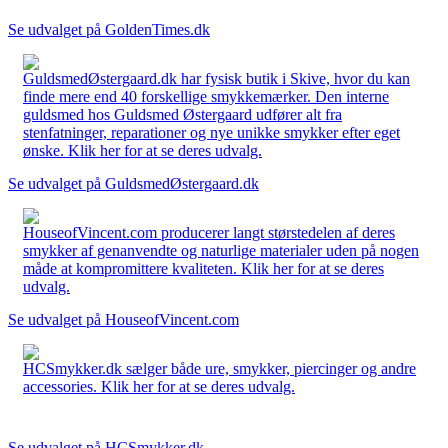
Se udvalget på GoldenTimes.dk
GuldsmedØstergaard.dk har fysisk butik i Skive, hvor du kan
finde mere end 40 forskellige smykkemærker. Den interne
guldsmed hos Guldsmed Østergaard udfører alt fra
stenfatninger, reparationer og nye unikke smykker efter eget
ønske. Klik her for at se deres udvalg.
Se udvalget på GuldsmedØstergaard.dk
HouseofVincent.com producerer langt størstedelen af deres
smykker af genanvendte og naturlige materialer uden på nogen
måde at kompromittere kvaliteten. Klik her for at se deres
udvalg.
Se udvalget på HouseofVincent.com
HCSmykker.dk sælger både ure, smykker, piercinger og andre
accessories. Klik her for at se deres udvalg.
Se udvalget på HCSmykker.dk