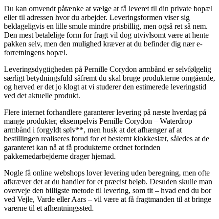
Du kan omvendt påtænke at vælge at få leveret til din private bopæl
eller til adressen hvor du arbejder. Leveringsformen viser sig
beklageligvis en lille smule mindre prisbillig, men også ret så nem.
Den mest betalelige form for fragt vil dog utvivlsomt være at hente
pakken selv, men den mulighed kræver at du befinder dig nær e-
forretningens bopæl.
Leveringsdygtigheden på Pernille Corydon armbånd er selvfølgelig
særligt betydningsfuld såfremt du skal bruge produkterne omgående,
og herved er det jo klogt at vi studerer den estimerede leveringstid
ved det aktuelle produkt.
Flere internet forhandlere garanterer levering på næste hverdag på
mange produkter, eksempelvis Pernille Corydon – Waterdrop
armbånd i forgyldt sølv**, men husk at det afhænger af at
bestillingen realiseres forud for et bestemt klokkeslæt, således at de
garanteret kan nå at få produkterne ordnet forinden
pakkemedarbejderne drager hjemad.
Nogle få online webshops lover levering uden beregning, men ofte
afkræver det at du handler for et præcist beløb. Desuden skulle man
overveje den billigste metode til levering, som tit – hvad end du bor
ved Vejle, Varde eller Aars – vil være at få fragtmanden til at bringe
varerne til et afhentningssted.