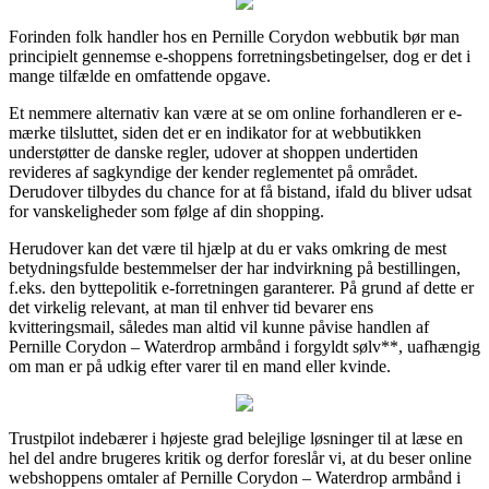
Forinden folk handler hos en Pernille Corydon webbutik bør man
principielt gennemse e-shoppens forretningsbetingelser, dog er det i
mange tilfælde en omfattende opgave.
Et nemmere alternativ kan være at se om online forhandleren er e-
mærke tilsluttet, siden det er en indikator for at webbutikken
understøtter de danske regler, udover at shoppen undertiden
revideres af sagkyndige der kender reglementet på området.
Derudover tilbydes du chance for at få bistand, ifald du bliver udsat
for vanskeligheder som følge af din shopping.
Herudover kan det være til hjælp at du er vaks omkring de mest
betydningsfulde bestemmelser der har indvirkning på bestillingen,
f.eks. den byttepolitik e-forretningen garanterer. På grund af dette er
det virkelig relevant, at man til enhver tid bevarer ens
kvitteringsmail, således man altid vil kunne påvise handlen af
Pernille Corydon – Waterdrop armbånd i forgyldt sølv**, uafhængig
om man er på udkig efter varer til en mand eller kvinde.
Trustpilot indebærer i højeste grad belejlige løsninger til at læse en
hel del andre brugeres kritik og derfor foreslår vi, at du beser online
webshoppens omtaler af Pernille Corydon – Waterdrop armbånd i