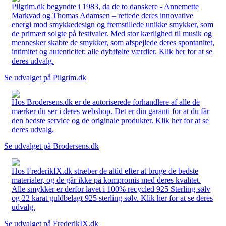
Pilgrim.dk begyndte i 1983, da de to danskere - Annemette
Markvad og Thomas Adamsen – rettede deres innovative
energi mod smykkedesign og fremstillede unikke smykker, som
de primært solgte på festivaler. Med stor kærlighed til musik og
mennesker skabte de smykker, som afspejlede deres spontanitet,
intimitet og autenticitet; alle dybtfølte værdier. Klik her for at se
deres udvalg.
Se udvalget på Pilgrim.dk
Hos Brodersens.dk er de autoriserede forhandlere af alle de
mærker du ser i deres webshop. Det er din garanti for at du får
den bedste service og de originale produkter. Klik her for at se
deres udvalg.
Se udvalget på Brodersens.dk
Hos FrederikIX.dk stræber de altid efter at bruge de bedste
materialer, og de går ikke på kompromis med deres kvalitet.
Alle smykker er derfor lavet i 100% recycled 925 Sterling sølv
og 22 karat guldbelagt 925 sterling sølv. Klik her for at se deres
udvalg.
Se udvalget på FrederikIX.dk