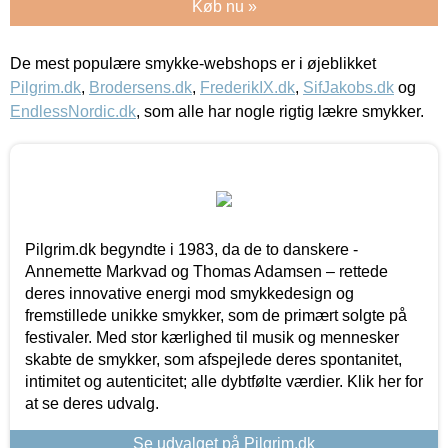
Køb nu »
De mest populære smykke-webshops er i øjeblikket
Pilgrim.dk
,
Brodersens.dk
,
FrederikIX.dk
,
SifJakobs.dk
og
EndlessNordic.dk
, som alle har nogle rigtig lækre smykker.
Pilgrim.dk begyndte i 1983, da de to danskere -
Annemette Markvad og Thomas Adamsen – rettede
deres innovative energi mod smykkedesign og
fremstillede unikke smykker, som de primært solgte på
festivaler. Med stor kærlighed til musik og mennesker
skabte de smykker, som afspejlede deres spontanitet,
intimitet og autenticitet; alle dybtfølte værdier. Klik her for
at se deres udvalg.
Se udvalget på Pilgrim.dk