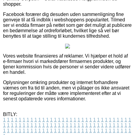
shopper.
Facebook forærer dig desuden uden sammenligning fine
genveje til at få indblik i webshoppens popularitet. Tilmed
ser vi endda firmaer på nettet som gør det muligt at publicere
en bedømmelse af ordreforløbet, hvilket lige så vel bør
benyttes til at tage stilling til kundernes tilfredshed.
Vores website finansieres af reklamer. Vi hjælper et hold af
e-firmaer hvori vi markedsfører firmaernes produkter, og
tjener kommission hvis de personer vi sender videre udfører
en handel.
Oplysninger omkring produkter og internet forhandlere
værnes om fra tid til anden, men vi påtager os ikke ansvaret
for reguleringer der måtte være implementeret efter at vi
senest opdaterede vores informationer.
BITLY:
1
1
1
1
1
1
1
1
1
1
1
1
1
1
1
1
1
1
1
1
1
1
1
1
1
1
1
1
1
1
1
1
1
1
1
1
1
1
1
1
1
1
1
1
1
1
1
1
1
1
1
1
1
1
1
1
1
1
1
1
1
1
1
1
1
1
1
1
1
1
1
1
1
1
1
1
1
1
1
1
1
1
1
1
1
1
1
1
1
1
1
1
1
1
1
1
1
1
1