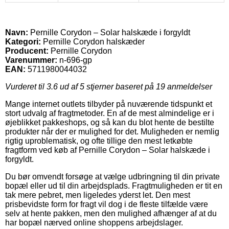
Navn:
Pernille Corydon – Solar halskæde i forgyldt
Kategori:
Pernille Corydon halskæder
Producent:
Pernille Corydon
Varenummer:
n-696-gp
EAN:
5711980044032
Vurderet til
3.6
ud af 5 stjerner baseret på
19
anmeldelser
Mange internet outlets tilbyder på nuværende tidspunkt et
stort udvalg af fragtmetoder. En af de mest almindelige er i
øjeblikket pakkeshops, og så kan du blot hente de bestilte
produkter når der er mulighed for det. Muligheden er nemlig
rigtig uproblematisk, og ofte tillige den mest letkøbte
fragtform ved køb af Pernille Corydon – Solar halskæde i
forgyldt.
Du bør omvendt forsøge at vælge udbringning til din private
bopæl eller ud til din arbejdsplads. Fragtmuligheden er tit en
tak mere pebret, men ligeledes yderst let. Den mest
prisbevidste form for fragt vil dog i de fleste tilfælde være
selv at hente pakken, men den mulighed afhænger af at du
har bopæl nærved online shoppens arbejdslager.