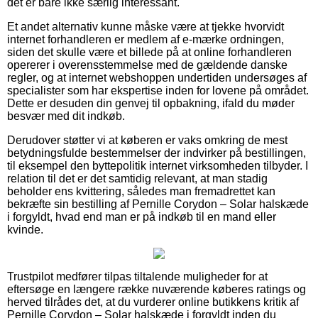
det er bare ikke særlig interessant.
Et andet alternativ kunne måske være at tjekke hvorvidt
internet forhandleren er medlem af e-mærke ordningen,
siden det skulle være et billede på at online forhandleren
opererer i overensstemmelse med de gældende danske
regler, og at internet webshoppen undertiden undersøges af
specialister som har ekspertise inden for lovene på området.
Dette er desuden din genvej til opbakning, ifald du møder
besvær med dit indkøb.
Derudover støtter vi at køberen er vaks omkring de mest
betydningsfulde bestemmelser der indvirker på bestillingen,
til eksempel den byttepolitik internet virksomheden tilbyder. I
relation til det er det samtidig relevant, at man stadig
beholder ens kvittering, således man fremadrettet kan
bekræfte sin bestilling af Pernille Corydon – Solar halskæde
i forgyldt, hvad end man er på indkøb til en mand eller
kvinde.
Trustpilot medfører tilpas tiltalende muligheder for at
eftersøge en længere række nuværende køberes ratings og
herved tilrådes det, at du vurderer online butikkens kritik af
Pernille Corydon – Solar halskæde i forgyldt inden du