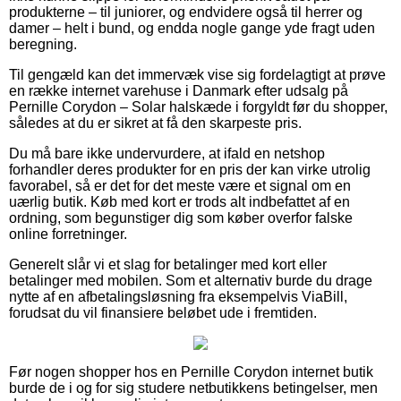
produkterne – til juniorer, og endvidere også til herrer og
damer – helt i bund, og endda nogle gange yde fragt uden
beregning.
Til gengæld kan det immervæk vise sig fordelagtigt at prøve
en række internet varehuse i Danmark efter udsalg på
Pernille Corydon – Solar halskæde i forgyldt før du shopper,
således at du er sikret at få den skarpeste pris.
Du må bare ikke undervurdere, at ifald en netshop
forhandler deres produkter for en pris der kan virke utrolig
favorabel, så er det for det meste være et signal om en
uærlig butik. Køb med kort er trods alt indbefattet af en
ordning, som begunstiger dig som køber overfor falske
online forretninger.
Generelt slår vi et slag for betalinger med kort eller
betalinger med mobilen. Som et alternativ burde du drage
nytte af en afbetalingsløsning fra eksempelvis ViaBill,
forudsat du vil finansiere beløbet ude i fremtiden.
Før nogen shopper hos en Pernille Corydon internet butik
burde de i og for sig studere netbutikkens betingelser, men