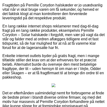
Fragttiden på Pernille Corydon halskæder er jo usædvanlig
vital når vi skal bruge varen om få sekunder, og herved er
det faktisk klogt at man kontrollerer den forventede
leveringstid på det respektive produkt.
En lang række internet shops reklamerer med dag-til-dag
fragt på en lang række produkter, eksempelvis Pernille
Corydon – Solar halskæde i forgyldt, men vær på vagt da det
står og falder med at ordren aflægges tidligere end et fast
tidspunkt, så de har mulighed for at nå at få varerne klar
forud for at de lageransatte har fri.
Enkelte internet outlets byder på gratis fragt, men i mange
tilfælde stiller det krav om at der erhverves for et præcist
beløb. Alternativt burde du overveje den mest betalelige
fragttype, der tit – uden hensyn til om man er i Vejle, Odder
eller Skagen – er at få fragtfirmaet til at bringe din ordre til en
pakkeshop.
Det er efterhånden ualmindeligt nemt for forbrugerne at finde
de bedste priser i blandt diverse online firmaer, og med det
motiv har massevis af Pernille Corydon forhandlere på nettet
ikke kunne slippe for at formindske prisniveauet på