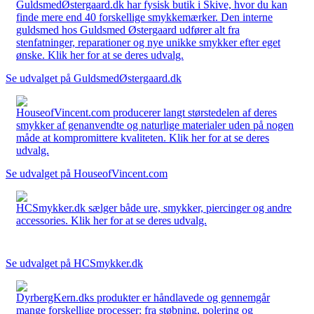
GuldsmedØstergaard.dk har fysisk butik i Skive, hvor du kan
finde mere end 40 forskellige smykkemærker. Den interne
guldsmed hos Guldsmed Østergaard udfører alt fra
stenfatninger, reparationer og nye unikke smykker efter eget
ønske. Klik her for at se deres udvalg.
Se udvalget på GuldsmedØstergaard.dk
HouseofVincent.com producerer langt størstedelen af deres
smykker af genanvendte og naturlige materialer uden på nogen
måde at kompromittere kvaliteten. Klik her for at se deres
udvalg.
Se udvalget på HouseofVincent.com
HCSmykker.dk sælger både ure, smykker, piercinger og andre
accessories. Klik her for at se deres udvalg.
Se udvalget på HCSmykker.dk
DyrbergKern.dks produkter er håndlavede og gennemgår
mange forskellige processer: fra støbning, polering og