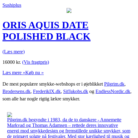
Sushiplus
ORIS AQUIS DATE
POLISHED BLACK
(Læs mere)
16000
kr.
(Vis fragtpris)
Læs mere »
Køb nu »
De mest populære smykke-webshops er i øjeblikket
Pilgrim.dk
,
Brodersens.dk
,
FrederikIX.dk
,
SifJakobs.dk
og
EndlessNordic.dk
,
som alle har nogle rigtig lækre smykker.
Pilgrim.dk begyndte i 1983, da de to danskere - Annemette
Markvad og Thomas Adamsen – rettede deres innovative
energi mod smykkedesign og fremstillede unikke smykker, som
de primært solgte på festivaler. Med stor kærlighed til musik og