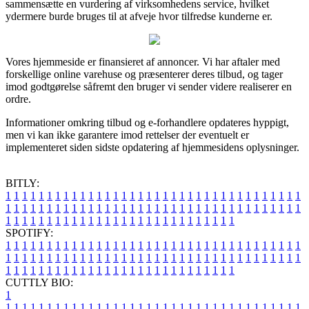
sammensætte en vurdering af virksomhedens service, hvilket
ydermere burde bruges til at afveje hvor tilfredse kunderne er.
Vores hjemmeside er finansieret af annoncer. Vi har aftaler med
forskellige online varehuse og præsenterer deres tilbud, og tager
imod godtgørelse såfremt den bruger vi sender videre realiserer en
ordre.
Informationer omkring tilbud og e-forhandlere opdateres hyppigt,
men vi kan ikke garantere imod rettelser der eventuelt er
implementeret siden sidste opdatering af hjemmesidens oplysninger.
BITLY:
1
1
1
1
1
1
1
1
1
1
1
1
1
1
1
1
1
1
1
1
1
1
1
1
1
1
1
1
1
1
1
1
1
1
1
1
1
1
1
1
1
1
1
1
1
1
1
1
1
1
1
1
1
1
1
1
1
1
1
1
1
1
1
1
1
1
1
1
1
1
1
1
1
1
1
1
1
1
1
1
1
1
1
1
1
1
1
1
1
1
1
1
1
1
1
1
1
1
1
1
SPOTIFY:
1
1
1
1
1
1
1
1
1
1
1
1
1
1
1
1
1
1
1
1
1
1
1
1
1
1
1
1
1
1
1
1
1
1
1
1
1
1
1
1
1
1
1
1
1
1
1
1
1
1
1
1
1
1
1
1
1
1
1
1
1
1
1
1
1
1
1
1
1
1
1
1
1
1
1
1
1
1
1
1
1
1
1
1
1
1
1
1
1
1
1
1
1
1
1
1
1
1
1
1
CUTTLY BIO:
1
1
1
1
1
1
1
1
1
1
1
1
1
1
1
1
1
1
1
1
1
1
1
1
1
1
1
1
1
1
1
1
1
1
1
1
1