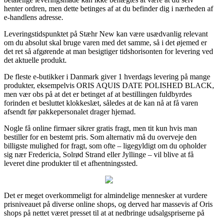
henter ordren, men dette betinges af at du befinder dig i nærheden af
e-handlens adresse.
Leveringstidspunktet på Stæhr New kan være usædvanlig relevant
om du absolut skal bruge varen med det samme, så i det øjemed er
det ret så afgørende at man besigtiger tidshorisonten for levering ved
det aktuelle produkt.
De fleste e-butikker i Danmark giver 1 hverdags levering på mange
produkter, eksempelvis ORIS AQUIS DATE POLISHED BLACK,
men vær obs på at det er betinget af at bestillingen fuldbyrdes
forinden et besluttet klokkeslæt, således at de kan nå at få varen
afsendt før pakkepersonalet drager hjemad.
Nogle få online firmaer sikrer gratis fragt, men tit kun hvis man
bestiller for en bestemt pris. Som alternativ må du overveje den
billigste mulighed for fragt, som ofte – ligegyldigt om du opholder
sig nær Fredericia, Solrød Strand eller Jyllinge – vil blive at få
leveret dine produkter til et afhentningssted.
Det er meget overkommeligt for almindelige mennesker at vurdere
prisniveauet på diverse online shops, og derved har massevis af Oris
shops på nettet været presset til at at nedbringe udsalgspriserne på