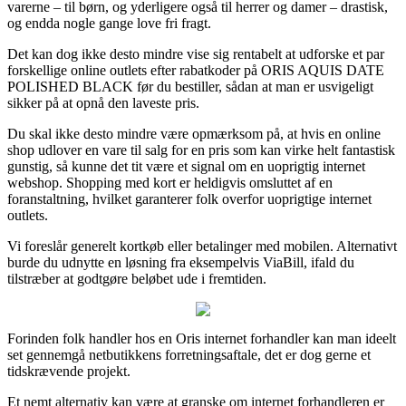
varerne – til børn, og yderligere også til herrer og damer – drastisk,
og endda nogle gange love fri fragt.
Det kan dog ikke desto mindre vise sig rentabelt at udforske et par
forskellige online outlets efter rabatkoder på ORIS AQUIS DATE
POLISHED BLACK før du bestiller, sådan at man er usvigeligt
sikker på at opnå den laveste pris.
Du skal ikke desto mindre være opmærksom på, at hvis en online
shop udlover en vare til salg for en pris som kan virke helt fantastisk
gunstig, så kunne det tit være et signal om en uoprigtig internet
webshop. Shopping med kort er heldigvis omsluttet af en
foranstaltning, hvilket garanterer folk overfor uoprigtige internet
outlets.
Vi foreslår generelt kortkøb eller betalinger med mobilen. Alternativt
burde du udnytte en løsning fra eksempelvis ViaBill, ifald du
tilstræber at godtgøre beløbet ude i fremtiden.
Forinden folk handler hos en Oris internet forhandler kan man ideelt
set gennemgå netbutikkens forretningsaftale, det er dog gerne et
tidskrævende projekt.
Et nemt alternativ kan være at granske om internet forhandleren er