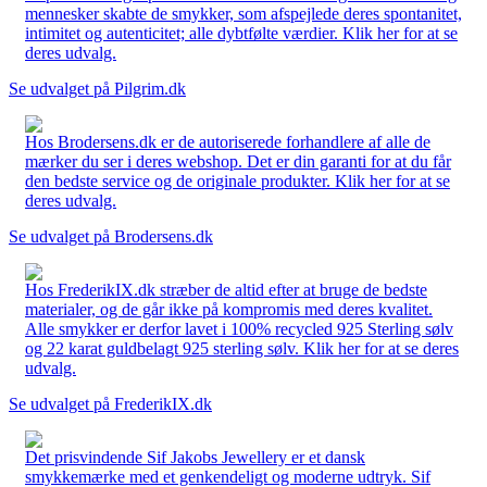
mennesker skabte de smykker, som afspejlede deres spontanitet,
intimitet og autenticitet; alle dybtfølte værdier. Klik her for at se
deres udvalg.
Se udvalget på Pilgrim.dk
Hos Brodersens.dk er de autoriserede forhandlere af alle de
mærker du ser i deres webshop. Det er din garanti for at du får
den bedste service og de originale produkter. Klik her for at se
deres udvalg.
Se udvalget på Brodersens.dk
Hos FrederikIX.dk stræber de altid efter at bruge de bedste
materialer, og de går ikke på kompromis med deres kvalitet.
Alle smykker er derfor lavet i 100% recycled 925 Sterling sølv
og 22 karat guldbelagt 925 sterling sølv. Klik her for at se deres
udvalg.
Se udvalget på FrederikIX.dk
Det prisvindende Sif Jakobs Jewellery er et dansk
smykkemærke med et genkendeligt og moderne udtryk. Sif