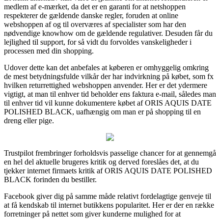
medlem af e-mærket, da det er en garanti for at netshoppen
respekterer de gældende danske regler, foruden at online
webshoppen af og til overværes af specialister som har den
nødvendige knowhow om de gældende regulativer. Desuden får du
lejlighed til support, for så vidt du forvoldes vanskeligheder i
processen med din shopping.
Udover dette kan det anbefales at køberen er omhyggelig omkring
de mest betydningsfulde vilkår der har indvirkning på købet, som fx
hvilken returrettighed webshoppen anvender. Her er det ydermere
vigtigt, at man til enhver tid beholder ens faktura e-mail, således man
til enhver tid vil kunne dokumentere købet af ORIS AQUIS DATE
POLISHED BLACK, uafhængig om man er på shopping til en
dreng eller pige.
Trustpilot frembringer forholdsvis passelige chancer for at gennemgå
en hel del aktuelle brugeres kritik og derved foreslåes det, at du
tjekker internet firmaets kritik af ORIS AQUIS DATE POLISHED
BLACK forinden du bestiller.
Facebook giver dig på samme måde relativt fordelagtige genveje til
at få kendskab til internet butikkens popularitet. Her er der en række
forretninger på nettet som giver kunderne mulighed for at