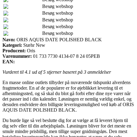
Besøg webshop
Besøg webshop
Besøg webshop
Besøg webshop
Besøg webshop
Navn:
ORIS AQUIS DATE POLISHED BLACK
Kategori:
Stæhr New
Producent:
Oris
Varenummer:
01 733 7730 4134-07 8 24 05PEB
EAN:
Vurderet til
4.1
ud af 5 stjerner baseret på
3
anmeldelser
En masse online outlets tilbyder på nuværende tidspunkt alverdens
fragtmetoder. En af de populære er for øjeblikket levering til et
afhentningssted, og så skal du blot gå forbi efter dine nye varer når
det passer ind i din kalender. Løsningen er nemlig vældig enkel, og
desuden endvidere den billigste leveringsmulighed ved køb af ORIS
AQUIS DATE POLISHED BLACK.
Du burde lige så vel beslutte dig for at vælge at få leveret hjem til
dig selv eller til din arbejdsplads. Løsningen bliver for det meste en
smule mindre prisbillig, men tillige super gnidningsløs. Den mest
betalelige leveringsmåde kan ikke benægtes at være at du selv