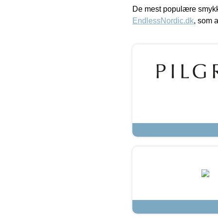
De mest populære smykk
EndlessNordic.dk
, som a