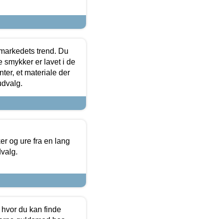
markedets trend. Du
e smykker er lavet i de
ter, et materiale der
udvalg.
 og ure fra en lang
dvalg.
 hvor du kan finde