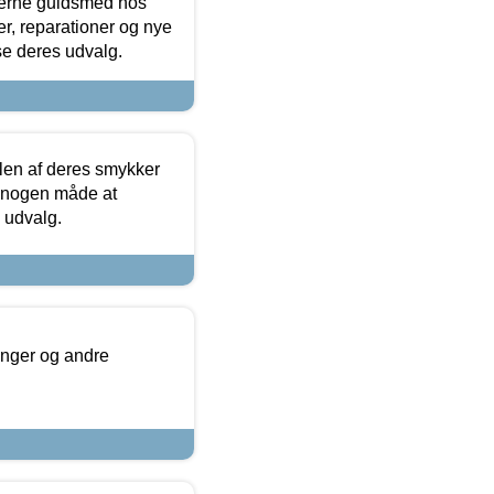
terne guldsmed hos
r, reparationer og nye
se deres udvalg.
len af deres smykker
å nogen måde at
s udvalg.
inger og andre