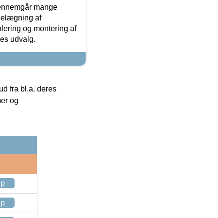
gennemgår mange
 belægning af
olering og montering af
res udvalg.
 fra bl.a. deres
mer og
op
op