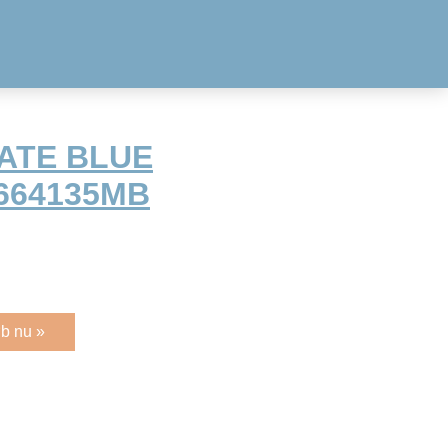
DATE BLUE
7664135MB
b nu »