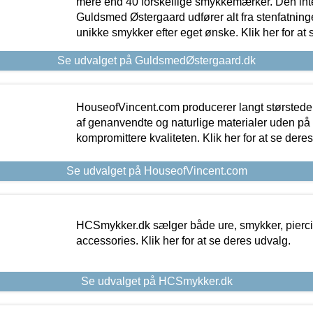
mere end 40 forskellige smykkemærker. Den in
Guldsmed Østergaard udfører alt fra stenfatninge
unikke smykker efter eget ønske. Klik her for at 
Se udvalget på GuldsmedØstergaard.dk
HouseofVincent.com producerer langt størstede
af genanvendte og naturlige materialer uden p
kompromittere kvaliteten. Klik her for at se dere
Se udvalget på HouseofVincent.com
HCSmykker.dk sælger både ure, smykker, pierc
accessories. Klik her for at se deres udvalg.
Se udvalget på HCSmykker.dk