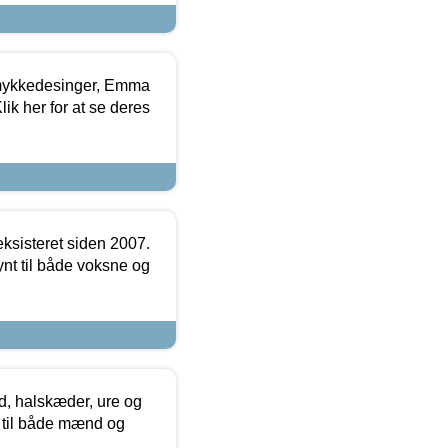
mykkedesinger, Emma
ik her for at se deres
ksisteret siden 2007.
nt til både voksne og
, halskæder, ure og
r til både mænd og