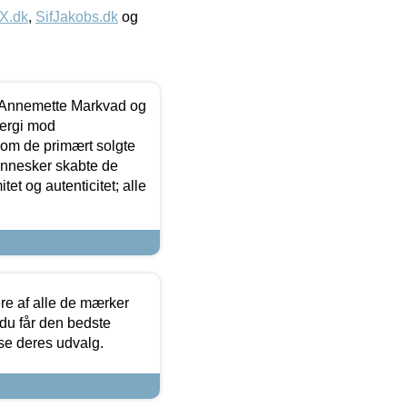
IX.dk
,
SifJakobs.dk
og
- Annemette Markvad og
ergi mod
som de primært solgte
mennesker skabte de
et og autenticitet; alle
.
re af alle de mærker
 du får den bedste
 se deres udvalg.