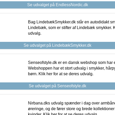
Se udvalget på EndlessNordic.dk
Bag LindebækSmykker.dk står en autodidakt s
Lindebæk, som er stifter af Lindebæk smykker. Kl
udvalg.
Se udvalget på LindebækSmykker.dk
Senseofstyle.dk er en dansk webshop som har e
Webshoppen har et stort udvalg i smykker, hårpy
børn. Klik her for at se deres udvalg.
Se udvalget på Senseofstyle.dk
Nirbana.dks udvalg spænder i dag over armbånd
øreringe, og de fører store og brede kollektione
kvinder. Klik her for at se deres udvalg.