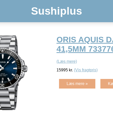
Sushiplus
ORIS AQUIS 
41,5MM 7337
(Læs mere)
15995
kr.
(Vis fragtpris)
Læs mere »
Kø