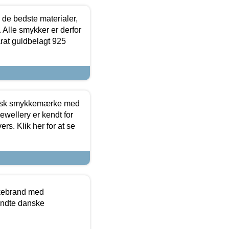
 de bedste materialer,
 Alle smykker er derfor
arat guldbelagt 925
dansk smykkemærke med
ewellery er kendt for
ers. Klik her for at se
kkebrand med
ndte danske