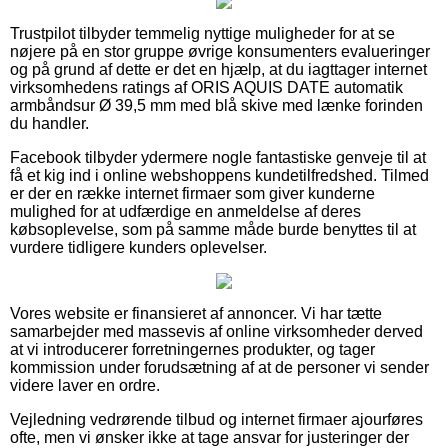
Trustpilot tilbyder temmelig nyttige muligheder for at se
nøjere på en stor gruppe øvrige konsumenters evalueringer
og på grund af dette er det en hjælp, at du iagttager internet
virksomhedens ratings af ORIS AQUIS DATE automatik
armbåndsur Ø 39,5 mm med blå skive med lænke forinden
du handler.
Facebook tilbyder ydermere nogle fantastiske genveje til at
få et kig ind i online webshoppens kundetilfredshed. Tilmed
er der en række internet firmaer som giver kunderne
mulighed for at udfærdige en anmeldelse af deres
købsoplevelse, som på samme måde burde benyttes til at
vurdere tidligere kunders oplevelser.
Vores website er finansieret af annoncer. Vi har tætte
samarbejder med massevis af online virksomheder derved
at vi introducerer forretningernes produkter, og tager
kommission under forudsætning af at de personer vi sender
videre laver en ordre.
Vejledning vedrørende tilbud og internet firmaer ajourføres
ofte, men vi ønsker ikke at tage ansvar for justeringer der