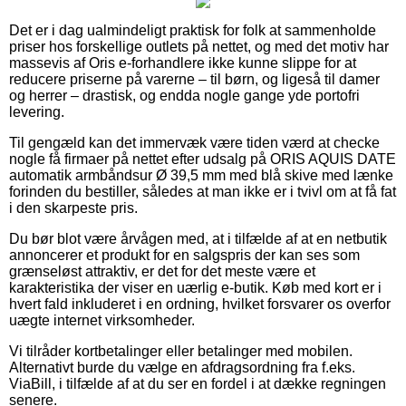
Det er i dag ualmindeligt praktisk for folk at sammenholde
priser hos forskellige outlets på nettet, og med det motiv har
massevis af Oris e-forhandlere ikke kunne slippe for at
reducere priserne på varerne – til børn, og ligeså til damer
og herrer – drastisk, og endda nogle gange yde portofri
levering.
Til gengæld kan det immervæk være tiden værd at checke
nogle få firmaer på nettet efter udsalg på ORIS AQUIS DATE
automatik armbåndsur Ø 39,5 mm med blå skive med lænke
forinden du bestiller, således at man ikke er i tvivl om at få fat
i den skarpeste pris.
Du bør blot være årvågen med, at i tilfælde af at en netbutik
annoncerer et produkt for en salgspris der kan ses som
grænseløst attraktiv, er det for det meste være et
karakteristika der viser en uærlig e-butik. Køb med kort er i
hvert fald inkluderet i en ordning, hvilket forsvarer os overfor
uægte internet virksomheder.
Vi tilråder kortbetalinger eller betalinger med mobilen.
Alternativt burde du vælge en afdragsordning fra f.eks.
ViaBill, i tilfælde af at du ser en fordel i at dække regningen
senere.