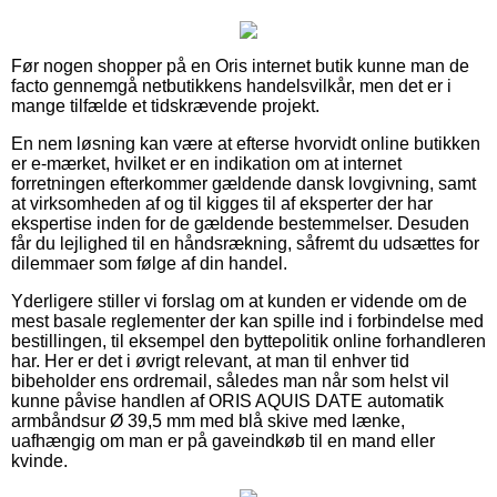
Før nogen shopper på en Oris internet butik kunne man de
facto gennemgå netbutikkens handelsvilkår, men det er i
mange tilfælde et tidskrævende projekt.
En nem løsning kan være at efterse hvorvidt online butikken
er e-mærket, hvilket er en indikation om at internet
forretningen efterkommer gældende dansk lovgivning, samt
at virksomheden af og til kigges til af eksperter der har
ekspertise inden for de gældende bestemmelser. Desuden
får du lejlighed til en håndsrækning, såfremt du udsættes for
dilemmaer som følge af din handel.
Yderligere stiller vi forslag om at kunden er vidende om de
mest basale reglementer der kan spille ind i forbindelse med
bestillingen, til eksempel den byttepolitik online forhandleren
har. Her er det i øvrigt relevant, at man til enhver tid
bibeholder ens ordremail, således man når som helst vil
kunne påvise handlen af ORIS AQUIS DATE automatik
armbåndsur Ø 39,5 mm med blå skive med lænke,
uafhængig om man er på gaveindkøb til en mand eller
kvinde.