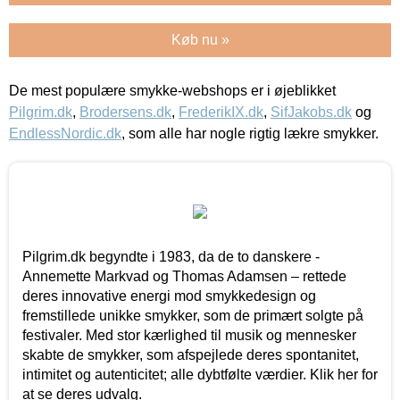
Køb nu »
De mest populære smykke-webshops er i øjeblikket
Pilgrim.dk
,
Brodersens.dk
,
FrederikIX.dk
,
SifJakobs.dk
og
EndlessNordic.dk
, som alle har nogle rigtig lækre smykker.
Pilgrim.dk begyndte i 1983, da de to danskere -
Annemette Markvad og Thomas Adamsen – rettede
deres innovative energi mod smykkedesign og
fremstillede unikke smykker, som de primært solgte på
festivaler. Med stor kærlighed til musik og mennesker
skabte de smykker, som afspejlede deres spontanitet,
intimitet og autenticitet; alle dybtfølte værdier. Klik her for
at se deres udvalg.