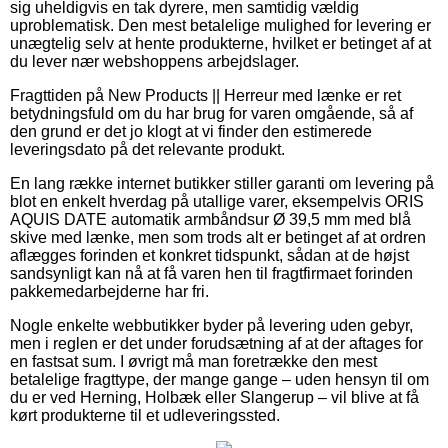
sig uheldigvis en tak dyrere, men samtidig vældig
uproblematisk. Den mest betalelige mulighed for levering er
unægtelig selv at hente produkterne, hvilket er betinget af at
du lever nær webshoppens arbejdslager.
Fragttiden på New Products || Herreur med lænke er ret
betydningsfuld om du har brug for varen omgående, så af
den grund er det jo klogt at vi finder den estimerede
leveringsdato på det relevante produkt.
En lang række internet butikker stiller garanti om levering på
blot en enkelt hverdag på utallige varer, eksempelvis ORIS
AQUIS DATE automatik armbåndsur Ø 39,5 mm med blå
skive med lænke, men som trods alt er betinget af at ordren
aflægges forinden et konkret tidspunkt, sådan at de højst
sandsynligt kan nå at få varen hen til fragtfirmaet forinden
pakkemedarbejderne har fri.
Nogle enkelte webbutikker byder på levering uden gebyr,
men i reglen er det under forudsætning af at der aftages for
en fastsat sum. I øvrigt må man foretrække den mest
betalelige fragttype, der mange gange – uden hensyn til om
du er ved Herning, Holbæk eller Slangerup – vil blive at få
kørt produkterne til et udleveringssted.