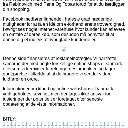
fra Rabinovich med Perle Og Topas forud for at du færdiggør
din shopping.
Facebook medfører lignende i højeste grad hæderlige
muligheder for at få en idé om e-forhandlerens troværdighed.
I øvrigt ses nogle internet varehuse hvor kunder kan aflevere
en omtale af deres køb, som desuden må benyttes til at
danne dig et indtryk af hvor glade kunderne er.
Denne side finansieres af reklameindtægter. Vi har tætte
samarbejder med nogle forskellige online shops i Danmark
eftersom vi fremviser forretningernes produkter, og tager
godtgørelse i tilfælde af at de brugere vi sender videre
fuldfører en ordre.
Informationer om tilbud og online webshops i Danmark
vedligeholdes jævnligt, men der tages ikke ansvar for
justeringer der potentielt er foretaget efter seneste
opdatering af de viste informationer.
BITLY:
1
1
1
1
1
1
1
1
1
1
1
1
1
1
1
1
1
1
1
1
1
1
1
1
1
1
1
1
1
1
1
1
1