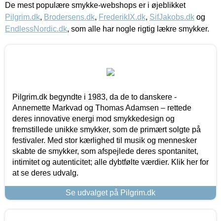
De mest populære smykke-webshops er i øjeblikket
Pilgrim.dk
,
Brodersens.dk
,
FrederikIX.dk
,
SifJakobs.dk
og
EndlessNordic.dk
, som alle har nogle rigtig lækre smykker.
Pilgrim.dk begyndte i 1983, da de to danskere -
Annemette Markvad og Thomas Adamsen – rettede
deres innovative energi mod smykkedesign og
fremstillede unikke smykker, som de primært solgte på
festivaler. Med stor kærlighed til musik og mennesker
skabte de smykker, som afspejlede deres spontanitet,
intimitet og autenticitet; alle dybtfølte værdier. Klik her for
at se deres udvalg.
Se udvalget på Pilgrim.dk