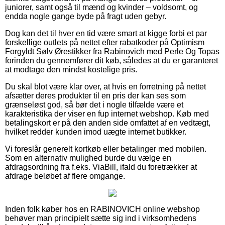
juniorer, samt også til mænd og kvinder – voldsomt, og
endda nogle gange byde på fragt uden gebyr.
Dog kan det til hver en tid være smart at kigge forbi et par
forskellige outlets på nettet efter rabatkoder på Optimism
Forgyldt Sølv Ørestikker fra Rabinovich med Perle Og Topas
forinden du gennemfører dit køb, således at du er garanteret
at modtage den mindst kostelige pris.
Du skal blot være klar over, at hvis en forretning på nettet
afsætter deres produkter til en pris der kan ses som
grænseløst god, så bør det i nogle tilfælde være et
karakteristika der viser en fup internet webshop. Køb med
betalingskort er på den anden side omfattet af en vedtægt,
hvilket redder kunden imod uægte internet butikker.
Vi foreslår generelt kortkøb eller betalinger med mobilen.
Som en alternativ mulighed burde du vælge en
afdragsordning fra f.eks. ViaBill, ifald du foretrækker at
afdrage beløbet af flere omgange.
Inden folk køber hos en RABINOVICH online webshop
behøver man principielt sætte sig ind i virksomhedens