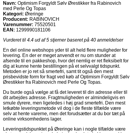
Navn:
Optimism Forgyldt Sølv Ørestikker fra Rabinovich
med Perle Og Topas
Kategori:
Øreringe
Producent:
RABINOVICH
Varenummer:
75520501
EAN:
1299990181106
Vurderet til
4.4
ud af 5 stjerner baseret på
40
anmeldelser
En del online webshops yder til alt held flere muligheder for
levering. En der er meget anvendt er nu om stunder at
afsende til en pakkeshop, hvor det nemlig er ret fleksibelt for
dig at kunne hente bestillingen på et selvvalgt tidspunkt.
Metoden er jo ret så smertefri, samt tit også den mest
prisbevidste form for fragt ved køb af Optimism Forgyldt Sølv
Ørestikker fra Rabinovich med Perle Og Topas.
Du burde også vælge at få det leveret til din adresse eller til
dit arbejdes adresse. Fragtmuligheden er almindeligvis en
smule dyrere, men ligeledes i høj grad smertefri. Den mest
letkøbte leveringsmetode vil dog i de fleste tilfælde være
selv at hente varerne, men det forudsætter at du bor tæt på
online virksomhedens lager.
Leveringstidspunktet på Øreringe kan i nogle tilfælde være