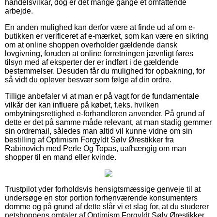
handelsvilkår, dog er det mange gange et omfattende
arbejde.
En anden mulighed kan derfor være at finde ud af om e-
butikken er verificeret af e-mærket, som kan være en sikring
om at online shoppen overholder gældende dansk
lovgivning, foruden at online forretningen jævnligt føres
tilsyn med af eksperter der er indført i de gældende
bestemmelser. Desuden får du mulighed for opbakning, for
så vidt du oplever besvær som følge af din ordre.
Tillige anbefaler vi at man er på vagt for de fundamentale
vilkår der kan influere på købet, f.eks. hvilken
ombytningsrettighed e-forhandleren anvender. På grund af
dette er det på samme måde relevant, at man stadig gemmer
sin ordremail, således man altid vil kunne vidne om sin
bestilling af Optimism Forgyldt Sølv Ørestikker fra
Rabinovich med Perle Og Topas, uafhængig om man
shopper til en mand eller kvinde.
Trustpilot yder forholdsvis hensigtsmæssige genveje til at
undersøge en stor portion forhenværende konsumenters
domme og på grund af dette slår vi et slag for, at du studerer
netshoppens omtaler af Optimism Forgyldt Sølv Ørestikker