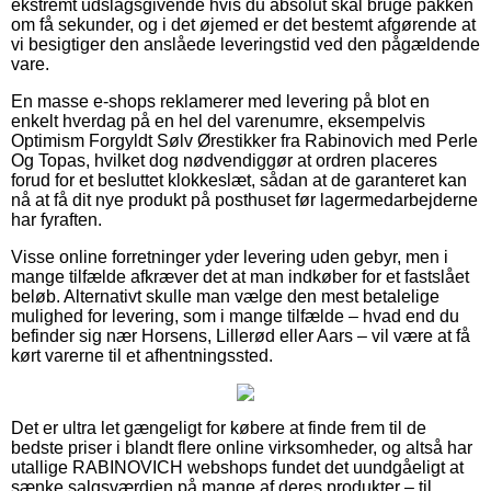
ekstremt udslagsgivende hvis du absolut skal bruge pakken
om få sekunder, og i det øjemed er det bestemt afgørende at
vi besigtiger den anslåede leveringstid ved den pågældende
vare.
En masse e-shops reklamerer med levering på blot en
enkelt hverdag på en hel del varenumre, eksempelvis
Optimism Forgyldt Sølv Ørestikker fra Rabinovich med Perle
Og Topas, hvilket dog nødvendiggør at ordren placeres
forud for et besluttet klokkeslæt, sådan at de garanteret kan
nå at få dit nye produkt på posthuset før lagermedarbejderne
har fyraften.
Visse online forretninger yder levering uden gebyr, men i
mange tilfælde afkræver det at man indkøber for et fastslået
beløb. Alternativt skulle man vælge den mest betalelige
mulighed for levering, som i mange tilfælde – hvad end du
befinder sig nær Horsens, Lillerød eller Aars – vil være at få
kørt varerne til et afhentningssted.
Det er ultra let gængeligt for købere at finde frem til de
bedste priser i blandt flere online virksomheder, og altså har
utallige RABINOVICH webshops fundet det uundgåeligt at
sænke salgsværdien på mange af deres produkter – til