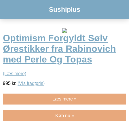
Sushiplus
Optimism Forgyldt Sølv
Ørestikker fra Rabinovich
med Perle Og Topas
(Læs mere)
995
kr.
(Vis fragtpris)
Læs mere »
Køb nu »