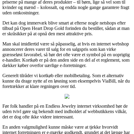
priserne på mange af deres produkter – til børn, lige så vel som til
kvinder og mænd – kolossalt, og endda nogle gange garantere fragt
uden omkostninger.
Det kan dog immervæk blive smart at efterse nogle netshops efter
tilbud på Open Heart Drop Gold forinden du bestiller, sådan at man
er skråsikker på at opnå den mest attraktive pris.
Man skal imidlertid være så påpasselig, at hvis en internet webshop
annoncerer deres varer til salg for en salgspris som kan virke
grænseløst favorabel, så bør det ofte være et symbol på en uoprigtig
e-handler. Kortkøb er på den anden side en del af et reglement, som
dækker køber overfor uærlige e-forretninger.
Generelt tilråder vi kortkøb eller mobilbetaling. Som et alternativ
kunne du drage nytte af en løsning som eksempelvis ViaBill, når du
foretrækker at klare regningen over tid.
Før folk handler på en Endless Jewelry internet virksomhed bør de
uden tvivl gøre sig bekendt med indholdet af webbutikkens vilkår,
det er dog ofte ikke videre interessant.
En anden valgmulighed kunne måske være at tjekke hvorvidt
internet forretningen er e-mærke godkendt, grundet at det længe har