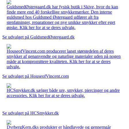
GuldsmedØstergaard.dk har fysisk butik i Skive, hvor du kan
finde mere end 40 forskellige smykkemærker. Den interne
guldsmed hos Guldsmed Østergaard udfører alt fra
stenfatninger, reparationer og nye unikke smykker efter eget
ønske. Klik her for at se deres udvalg.
Se udvalget på GuldsmedØstergaard.dk
HouseofVincent.com producerer langt størstedelen af deres
smykker af genanvendte og naturlige materialer uden på nogen
måde at kompromittere kvaliteten. Klik her for at se deres
udvalg.
Se udvalget på HouseofVincent.com
HCSmykker.dk sælger både ure, smykker, piercinger og andre
accessories. Klik her for at se deres udvalg.
Se udvalget på HCSmykker.dk
DyrbergKern.dks produkter er håndlavede og gennemgår