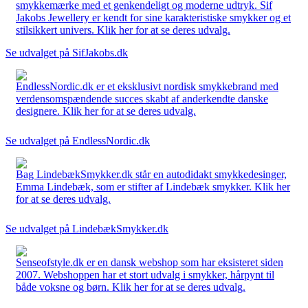
smykkemærke med et genkendeligt og moderne udtryk. Sif
Jakobs Jewellery er kendt for sine karakteristiske smykker og et
stilsikkert univers. Klik her for at se deres udvalg.
Se udvalget på SifJakobs.dk
EndlessNordic.dk er et eksklusivt nordisk smykkebrand med
verdensomspændende succes skabt af anderkendte danske
designere. Klik her for at se deres udvalg.
Se udvalget på EndlessNordic.dk
Bag LindebækSmykker.dk står en autodidakt smykkedesinger,
Emma Lindebæk, som er stifter af Lindebæk smykker. Klik her
for at se deres udvalg.
Se udvalget på LindebækSmykker.dk
Senseofstyle.dk er en dansk webshop som har eksisteret siden
2007. Webshoppen har et stort udvalg i smykker, hårpynt til
både voksne og børn. Klik her for at se deres udvalg.