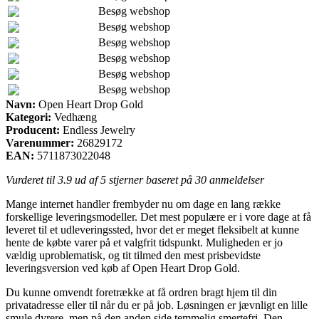
Besøg webshop
Besøg webshop
Besøg webshop
Besøg webshop
Besøg webshop
Besøg webshop
Navn:
Open Heart Drop Gold
Kategori:
Vedhæng
Producent:
Endless Jewelry
Varenummer:
26829172
EAN:
5711873022048
Vurderet til
3.9
ud af 5 stjerner baseret på
30
anmeldelser
Mange internet handler frembyder nu om dage en lang række
forskellige leveringsmodeller. Det mest populære er i vore dage at få
leveret til et udleveringssted, hvor det er meget fleksibelt at kunne
hente de købte varer på et valgfrit tidspunkt. Muligheden er jo
vældig uproblematisk, og tit tilmed den mest prisbevidste
leveringsversion ved køb af Open Heart Drop Gold.
Du kunne omvendt foretrække at få ordren bragt hjem til din
privatadresse eller til når du er på job. Løsningen er jævnligt en lille
smule dyrere, men på den anden side temmelig smertefri. Den