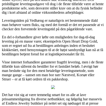
prisbilligste leveringsudgave vil dog i de fleste tilfælde være at hente
produkterne selv, som desværre stiller krav om at du fysisk befinder
dig i kort afstand af online virksomhedens arbejdslager.
Leveringstiden på Vedhæng er naturligvis ret bestemmende ifald
man behøver varen fluks, og med det formål er det ret passende at vi
checker den forventede leveringstid på den pågældende vare.
En del e-forhandlere giver løfte om muligheden for dag-til-dag
levering på en masse varer, eksempelvis Open Heart Drop Gold,
som er regnet ud fra at bestillingen anbringes inden et besluttet
klokkeslæt, med hensynstagen til at de højst sandsynligt kan nå at få
bestillingen betjent forud for at logistikpersonalet får fri.
Visse internet forhandlere garanterer fragtfri levering, men i de fleste
tilfælde kun såfremt du bestiller for et fastslået beløb. I øvrigt bør
man beslutte sig for den mest betalelige leveringsmetode, som
mange gange – uanset om man bor nær Næstved, Korsør eller
Struer – er at få kørt ordren til en pakkeshop.
Det har vist sig at være temmelig smart for os alle at lave
prissammenligning fra diverse netbutikker, og følgelig har massevis
af Endless Jewelry butikker på nettet set sig nødsaget til at presse