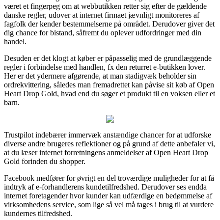
været et fingerpeg om at webbutikken retter sig efter de gældende
danske regler, udover at internet firmaet jævnligt monitoreres af
fagfolk der kender bestemmelserne på området. Derudover giver det
dig chance for bistand, såfremt du oplever udfordringer med din
handel.
Desuden er det klogt at køber er påpasselig med de grundlæggende
regler i forbindelse med handlen, fx den returret e-butikken lover.
Her er det ydermere afgørende, at man stadigvæk beholder sin
ordrekvittering, således man fremadrettet kan påvise sit køb af Open
Heart Drop Gold, hvad end du søger et produkt til en voksen eller et
barn.
Trustpilot indebærer immervæk anstændige chancer for at udforske
diverse andre brugeres reflektioner og på grund af dette anbefaler vi,
at du læser internet forretningens anmeldelser af Open Heart Drop
Gold forinden du shopper.
Facebook medfører for øvrigt en del troværdige muligheder for at få
indtryk af e-forhandlerens kundetilfredshed. Derudover ses endda
internet foretagender hvor kunder kan udfærdige en bedømmelse af
virksomhedens service, som lige så vel må tages i brug til at vurdere
kundernes tilfredshed.