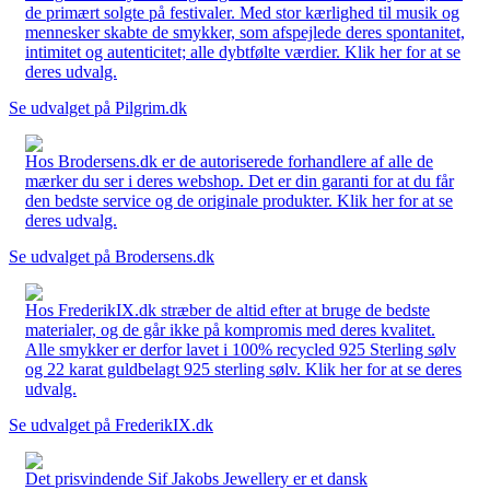
de primært solgte på festivaler. Med stor kærlighed til musik og
mennesker skabte de smykker, som afspejlede deres spontanitet,
intimitet og autenticitet; alle dybtfølte værdier. Klik her for at se
deres udvalg.
Se udvalget på Pilgrim.dk
Hos Brodersens.dk er de autoriserede forhandlere af alle de
mærker du ser i deres webshop. Det er din garanti for at du får
den bedste service og de originale produkter. Klik her for at se
deres udvalg.
Se udvalget på Brodersens.dk
Hos FrederikIX.dk stræber de altid efter at bruge de bedste
materialer, og de går ikke på kompromis med deres kvalitet.
Alle smykker er derfor lavet i 100% recycled 925 Sterling sølv
og 22 karat guldbelagt 925 sterling sølv. Klik her for at se deres
udvalg.
Se udvalget på FrederikIX.dk
Det prisvindende Sif Jakobs Jewellery er et dansk