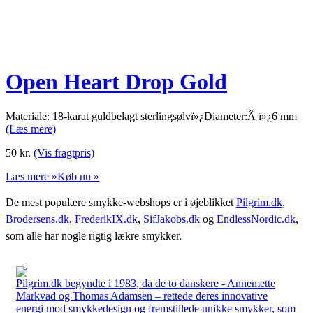
Open Heart Drop Gold
Materiale: 18-karat guldbelagt sterlingsølvï»¿Diameter:Â ï»¿6 mm
(Læs mere)
50
kr.
(Vis fragtpris)
Læs mere »
Køb nu »
De mest populære smykke-webshops er i øjeblikket
Pilgrim.dk
,
Brodersens.dk
,
FrederikIX.dk
,
SifJakobs.dk
og
EndlessNordic.dk
,
som alle har nogle rigtig lækre smykker.
Pilgrim.dk begyndte i 1983, da de to danskere - Annemette
Markvad og Thomas Adamsen – rettede deres innovative
energi mod smykkedesign og fremstillede unikke smykker, som