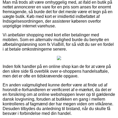
Man må trods alt være omhyggelig med, at ifald en butik på
nettet annoncerer en vare for en pris som anses for enormt
fremragende, så burde det for det meste være et tegn på en
uægte butik. Køb med kort er imidlertid indbefattet af
Indsigelsesordningen, der assisterer køberen overfor
uoprigtige internet varehuse.
Vi anbefaler shopping med kort eller betalinger med
mobilen. Som en alternativ mulighed burde du benytte en
afbetalingsløsning som fx ViaBill, for så vidt du ser en fordel
i at betale omkostningerne senere.
Inden folk handler på en online shop kan de for at være på
den sikre side få overblik over e-shoppens handelsaftale,
men det er ofte en tidskrævende opgave.
En anden valgmulighed kunne derfor være at finde ud af
hvorvidt e-forhandleren er verificeret af e-mærket, da det er
en forsikring om at online webshoppen lever op til gældende
dansk lovgivning, foruden at butikken en gang i mellem
kontrolleres af fagmænd der har megen viden om vilkårene.
Desuden tilbydes du anledning til bistand, når du skulle få
besvær i forbindelse med din handel.