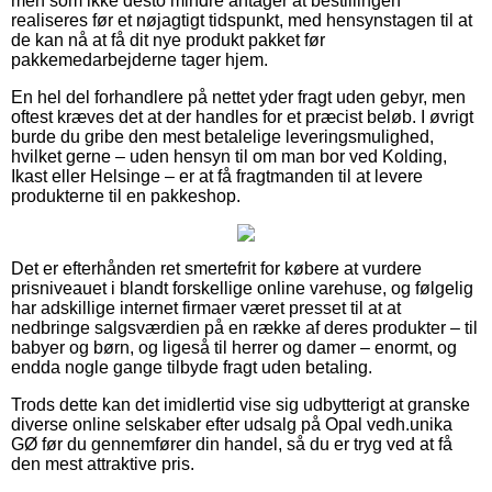
men som ikke desto mindre antager at bestillingen
realiseres før et nøjagtigt tidspunkt, med hensynstagen til at
de kan nå at få dit nye produkt pakket før
pakkemedarbejderne tager hjem.
En hel del forhandlere på nettet yder fragt uden gebyr, men
oftest kræves det at der handles for et præcist beløb. I øvrigt
burde du gribe den mest betalelige leveringsmulighed,
hvilket gerne – uden hensyn til om man bor ved Kolding,
Ikast eller Helsinge – er at få fragtmanden til at levere
produkterne til en pakkeshop.
Det er efterhånden ret smertefrit for købere at vurdere
prisniveauet i blandt forskellige online varehuse, og følgelig
har adskillige internet firmaer været presset til at at
nedbringe salgsværdien på en række af deres produkter – til
babyer og børn, og ligeså til herrer og damer – enormt, og
endda nogle gange tilbyde fragt uden betaling.
Trods dette kan det imidlertid vise sig udbytterigt at granske
diverse online selskaber efter udsalg på Opal vedh.unika
GØ før du gennemfører din handel, så du er tryg ved at få
den mest attraktive pris.