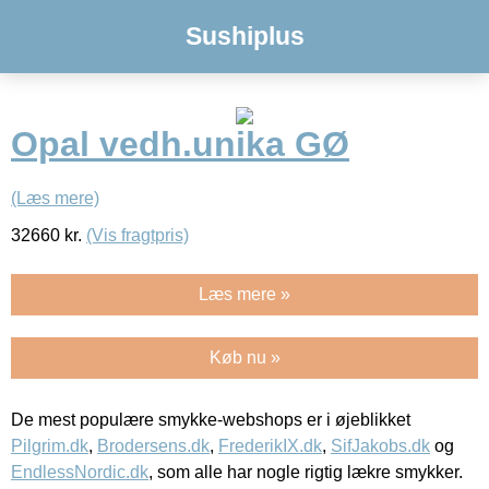
Sushiplus
Opal vedh.unika GØ
(Læs mere)
32660
kr.
(Vis fragtpris)
Læs mere »
Køb nu »
De mest populære smykke-webshops er i øjeblikket
Pilgrim.dk
,
Brodersens.dk
,
FrederikIX.dk
,
SifJakobs.dk
og
EndlessNordic.dk
, som alle har nogle rigtig lækre smykker.