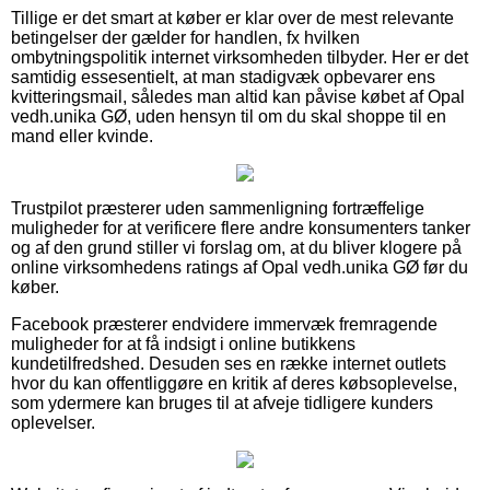
Tillige er det smart at køber er klar over de mest relevante
betingelser der gælder for handlen, fx hvilken
ombytningspolitik internet virksomheden tilbyder. Her er det
samtidig essesentielt, at man stadigvæk opbevarer ens
kvitteringsmail, således man altid kan påvise købet af Opal
vedh.unika GØ, uden hensyn til om du skal shoppe til en
mand eller kvinde.
Trustpilot præsterer uden sammenligning fortræffelige
muligheder for at verificere flere andre konsumenters tanker
og af den grund stiller vi forslag om, at du bliver klogere på
online virksomhedens ratings af Opal vedh.unika GØ før du
køber.
Facebook præsterer endvidere immervæk fremragende
muligheder for at få indsigt i online butikkens
kundetilfredshed. Desuden ses en række internet outlets
hvor du kan offentliggøre en kritik af deres købsoplevelse,
som ydermere kan bruges til at afveje tidligere kunders
oplevelser.