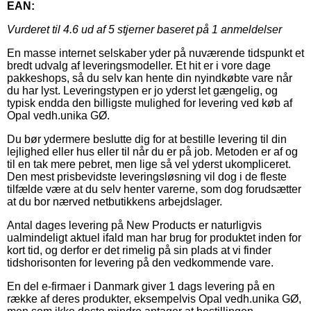
EAN:
Vurderet til
4.6
ud af 5 stjerner baseret på
1
anmeldelser
En masse internet selskaber yder på nuværende tidspunkt et
bredt udvalg af leveringsmodeller. Et hit er i vore dage
pakkeshops, så du selv kan hente din nyindkøbte vare når
du har lyst. Leveringstypen er jo yderst let gængelig, og
typisk endda den billigste mulighed for levering ved køb af
Opal vedh.unika GØ.
Du bør ydermere beslutte dig for at bestille levering til din
lejlighed eller hus eller til når du er på job. Metoden er af og
til en tak mere pebret, men lige så vel yderst ukompliceret.
Den mest prisbevidste leveringsløsning vil dog i de fleste
tilfælde være at du selv henter varerne, som dog forudsætter
at du bor nærved netbutikkens arbejdslager.
Antal dages levering på New Products er naturligvis
ualmindeligt aktuel ifald man har brug for produktet inden for
kort tid, og derfor er det rimelig på sin plads at vi finder
tidshorisonten for levering på den vedkommende vare.
En del e-firmaer i Danmark giver 1 dags levering på en
række af deres produkter, eksempelvis Opal vedh.unika GØ,