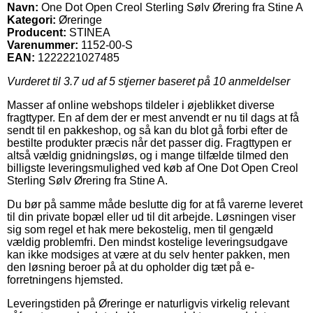
Navn:
One Dot Open Creol Sterling Sølv Ørering fra Stine A
Kategori:
Øreringe
Producent:
STINEA
Varenummer:
1152-00-S
EAN:
1222221027485
Vurderet til
3.7
ud af 5 stjerner baseret på
10
anmeldelser
Masser af online webshops tildeler i øjeblikket diverse
fragttyper. En af dem der er mest anvendt er nu til dags at få
sendt til en pakkeshop, og så kan du blot gå forbi efter de
bestilte produkter præcis når det passer dig. Fragttypen er
altså vældig gnidningsløs, og i mange tilfælde tilmed den
billigste leveringsmulighed ved køb af One Dot Open Creol
Sterling Sølv Ørering fra Stine A.
Du bør på samme måde beslutte dig for at få varerne leveret
til din private bopæl eller ud til dit arbejde. Løsningen viser
sig som regel et hak mere bekostelig, men til gengæld
vældig problemfri. Den mindst kostelige leveringsudgave
kan ikke modsiges at være at du selv henter pakken, men
den løsning beroer på at du opholder dig tæt på e-
forretningens hjemsted.
Leveringstiden på Øreringe er naturligvis virkelig relevant