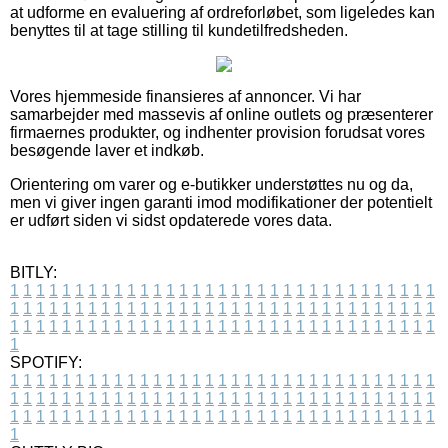
at udforme en evaluering af ordreforløbet, som ligeledes kan
benyttes til at tage stilling til kundetilfredsheden.
Vores hjemmeside finansieres af annoncer. Vi har
samarbejder med massevis af online outlets og præsenterer
firmaernes produkter, og indhenter provision forudsat vores
besøgende laver et indkøb.
Orientering om varer og e-butikker understøttes nu og da,
men vi giver ingen garanti imod modifikationer der potentielt
er udført siden vi sidst opdaterede vores data.
BITLY:
1
1
1
1
1
1
1
1
1
1
1
1
1
1
1
1
1
1
1
1
1
1
1
1
1
1
1
1
1
1
1
1
1
1
1
1
1
1
1
1
1
1
1
1
1
1
1
1
1
1
1
1
1
1
1
1
1
1
1
1
1
1
1
1
1
1
1
1
1
1
1
1
1
1
1
1
1
1
1
1
1
1
1
1
1
1
1
1
1
1
1
1
1
1
1
1
1
1
1
1
SPOTIFY:
1
1
1
1
1
1
1
1
1
1
1
1
1
1
1
1
1
1
1
1
1
1
1
1
1
1
1
1
1
1
1
1
1
1
1
1
1
1
1
1
1
1
1
1
1
1
1
1
1
1
1
1
1
1
1
1
1
1
1
1
1
1
1
1
1
1
1
1
1
1
1
1
1
1
1
1
1
1
1
1
1
1
1
1
1
1
1
1
1
1
1
1
1
1
1
1
1
1
1
1