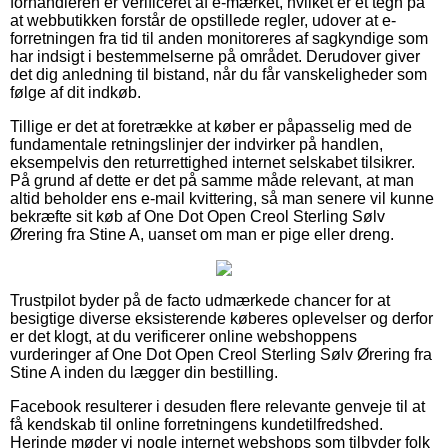
forhandleren er verificeret af e-mærket, hvilket er et tegn på
at webbutikken forstår de opstillede regler, udover at e-
forretningen fra tid til anden monitoreres af sagkyndige som
har indsigt i bestemmelserne på området. Derudover giver
det dig anledning til bistand, når du får vanskeligheder som
følge af dit indkøb.
Tillige er det at foretrække at køber er påpasselig med de
fundamentale retningslinjer der indvirker på handlen,
eksempelvis den returrettighed internet selskabet tilsikrer.
På grund af dette er det på samme måde relevant, at man
altid beholder ens e-mail kvittering, så man senere vil kunne
bekræfte sit køb af One Dot Open Creol Sterling Sølv
Ørering fra Stine A, uanset om man er pige eller dreng.
Trustpilot byder på de facto udmærkede chancer for at
besigtige diverse eksisterende køberes oplevelser og derfor
er det klogt, at du verificerer online webshoppens
vurderinger af One Dot Open Creol Sterling Sølv Ørering fra
Stine A inden du lægger din bestilling.
Facebook resulterer i desuden flere relevante genveje til at
få kendskab til online forretningens kundetilfredshed.
Herinde møder vi nogle internet webshops som tilbyder folk