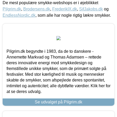
De mest populære smykke-webshops er i øjeblikket
Pilgrim.dk
,
Brodersens.dk
,
FrederikIX.dk
,
SifJakobs.dk
og
EndlessNordic.dk
, som alle har nogle rigtig lækre smykker.
Pilgrim.dk begyndte i 1983, da de to danskere -
Annemette Markvad og Thomas Adamsen – rettede
deres innovative energi mod smykkedesign og
fremstillede unikke smykker, som de primært solgte på
festivaler. Med stor kærlighed til musik og mennesker
skabte de smykker, som afspejlede deres spontanitet,
intimitet og autenticitet; alle dybtfølte værdier. Klik her for
at se deres udvalg.
Se udvalget på Pilgrim.dk