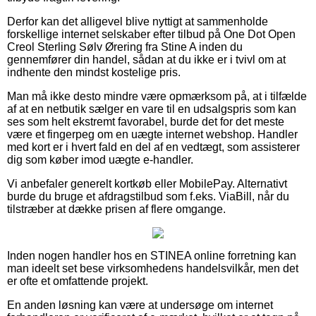
Derfor kan det alligevel blive nyttigt at sammenholde
forskellige internet selskaber efter tilbud på One Dot Open
Creol Sterling Sølv Ørering fra Stine A inden du
gennemfører din handel, sådan at du ikke er i tvivl om at
indhente den mindst kostelige pris.
Man må ikke desto mindre være opmærksom på, at i tilfælde
af at en netbutik sælger en vare til en udsalgspris som kan
ses som helt ekstremt favorabel, burde det for det meste
være et fingerpeg om en uægte internet webshop. Handler
med kort er i hvert fald en del af en vedtægt, som assisterer
dig som køber imod uægte e-handler.
Vi anbefaler generelt kortkøb eller MobilePay. Alternativt
burde du bruge et afdragstilbud som f.eks. ViaBill, når du
tilstræber at dække prisen af flere omgange.
Inden nogen handler hos en STINEA online forretning kan
man ideelt set bese virksomhedens handelsvilkår, men det
er ofte et omfattende projekt.
En anden løsning kan være at undersøge om internet