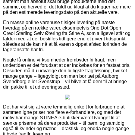
såfremt man absolut skal bruge produkterne med det
samme, og herved er det fuldt ud klogt at du kigger nærmere
på den estimerede leveringsdato på den aktuelle vare.
En masse online varehuse tilsiger levering på næste
hverdag på en række varer, eksempelvis One Dot Open
Creol Sterling Sølv Ørering fra Stine A, som alligevel står og
falder med at der bestilles tidligere end et givent tidspunkt,
således at de kan nå at få varen skippet afsted forinden de
lageransatte har fri.
Nogle få online virksomheder frembyder fri fragt, men
undertiden er det forudsat at der indkøbes for en fastsat pris.
Desuden må du udvælge den billigste fragtløsning, hvilket
mange gange – ligegyldigt om man bor tæt på Aalborg,
Svendborg eller Svenstrup – vil blive at få dem til at bringe
din pakke til et udleveringssted.
Det har vist sig at være temmelig enkelt for forbrugerne at
sammenligne priser hos flere e-forhandlere, og med det
motiv har mange STINEA e-butikker været tvunget til at
sænke priserne på deres produkter – til børn, og samtidig
også til kvinder og mænd – drastisk, og endda nogle gange
tilbyde fragtfri levering.