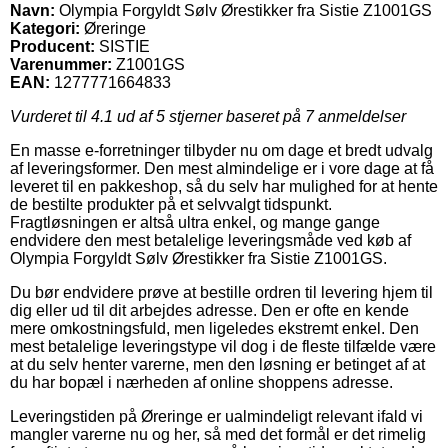
Navn:
Olympia Forgyldt Sølv Ørestikker fra Sistie Z1001GS
Kategori:
Øreringe
Producent:
SISTIE
Varenummer:
Z1001GS
EAN:
1277771664833
Vurderet til
4.1
ud af 5 stjerner baseret på
7
anmeldelser
En masse e-forretninger tilbyder nu om dage et bredt udvalg
af leveringsformer. Den mest almindelige er i vore dage at få
leveret til en pakkeshop, så du selv har mulighed for at hente
de bestilte produkter på et selvvalgt tidspunkt.
Fragtløsningen er altså ultra enkel, og mange gange
endvidere den mest betalelige leveringsmåde ved køb af
Olympia Forgyldt Sølv Ørestikker fra Sistie Z1001GS.
Du bør endvidere prøve at bestille ordren til levering hjem til
dig eller ud til dit arbejdes adresse. Den er ofte en kende
mere omkostningsfuld, men ligeledes ekstremt enkel. Den
mest betalelige leveringstype vil dog i de fleste tilfælde være
at du selv henter varerne, men den løsning er betinget af at
du har bopæl i nærheden af online shoppens adresse.
Leveringstiden på Øreringe er ualmindeligt relevant ifald vi
mangler varerne nu og her, så med det formål er det rimelig