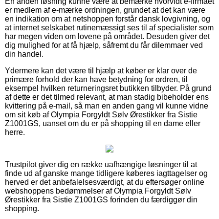
En anden løsning kunne være at bemærke hvorvidt e-firmaet
er medlem af e-mærke ordningen, grundet at det kan være
en indikation om at netshoppen forstår dansk lovgivning, og
at internet selskabet rutinemæssigt ses til af specialister som
har megen viden om lovene på området. Desuden giver det
dig mulighed for at få hjælp, såfremt du får dilemmaer ved
din handel.
Ydermere kan det være til hjælp at køber er klar over de
primære forhold der kan have betydning for ordren, til
eksempel hvilken returneringsret butikken tilbyder. På grund
af dette er det tilmed relevant, at man stadig bibeholder ens
kvittering på e-mail, så man en anden gang vil kunne vidne
om sit køb af Olympia Forgyldt Sølv Ørestikker fra Sistie
Z1001GS, uanset om du er på shopping til en dame eller
herre.
Trustpilot giver dig en række uafhængige løsninger til at
finde ud af ganske mange tidligere køberes iagttagelser og
herved er det anbefalelsesværdigt, at du eftersøger online
webshoppens bedømmelser af Olympia Forgyldt Sølv
Ørestikker fra Sistie Z1001GS forinden du færdiggør din
shopping.