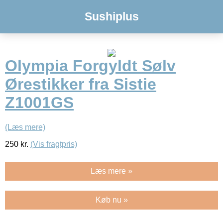
Sushiplus
Olympia Forgyldt Sølv
Ørestikker fra Sistie
Z1001GS
(Læs mere)
250
kr.
(Vis fragtpris)
Læs mere »
Køb nu »