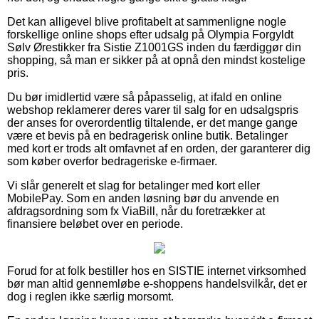
Det kan alligevel blive profitabelt at sammenligne nogle
forskellige online shops efter udsalg på Olympia Forgyldt
Sølv Ørestikker fra Sistie Z1001GS inden du færdiggør din
shopping, så man er sikker på at opnå den mindst kostelige
pris.
Du bør imidlertid være så påpasselig, at ifald en online
webshop reklamerer deres varer til salg for en udsalgspris
der anses for overordentlig tiltalende, er det mange gange
være et bevis på en bedragerisk online butik. Betalinger
med kort er trods alt omfavnet af en orden, der garanterer dig
som køber overfor bedrageriske e-firmaer.
Vi slår generelt et slag for betalinger med kort eller
MobilePay. Som en anden løsning bør du anvende en
afdragsordning som fx ViaBill, når du foretrækker at
finansiere beløbet over en periode.
Forud for at folk bestiller hos en SISTIE internet virksomhed
bør man altid gennemløbe e-shoppens handelsvilkår, det er
dog i reglen ikke særlig morsomt.