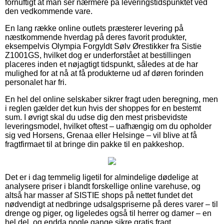
fornuftigt at man ser nærmere på leveringstidspunktet ved
den vedkommende vare.
En lang række online outlets præsterer levering på
næstkommende hverdag på deres favorit produkter,
eksempelvis Olympia Forgyldt Sølv Ørestikker fra Sistie
Z1001GS, hvilket dog er underforstået at bestillingen
placeres inden et nøjagtigt tidspunkt, således at de har
mulighed for at nå at få produkterne ud af døren forinden
personalet har fri.
En hel del online selskaber sikrer fragt uden beregning, men
i reglen gælder det kun hvis der shoppes for en bestemt
sum. I øvrigt skal du udse dig den mest prisbevidste
leveringsmodel, hvilket oftest – uafhængig om du opholder
sig ved Horsens, Grenaa eller Helsinge – vil blive at få
fragtfirmaet til at bringe din pakke til en pakkeshop.
Det er i dag temmelig ligetil for almindelige dødelige at
analysere priser i blandt forskellige online varehuse, og
altså har masser af SISTIE shops på nettet fundet det
nødvendigt at nedbringe udsalgspriserne på deres varer – til
drenge og piger, og ligeledes også til herrer og damer – en
hel del, og endda nogle gange sikre gratis fragt.