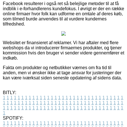
Facebook resulterer i også ret så belejlige metoder til at få
indblik i e-forhandlerens kundefokus. I øvrigt er der en række
online firmaer hvor folk kan udforme en omtale af deres køb,
som tilmed burde anvendes til at vurdere kundernes
tilfredshed.
Websitet er finansieret af reklamer. Vi har aftaler med flere
webshops da vi introducerer firmaernes produkter, og tjener
kommission hvis den bruger vi sender videre gennemfører et
indkøb.
Fakta om produkter og netbutikker værnes om fra tid til
anden, men vi ønsker ikke at tage ansvar for justeringer der
kan være iværksat siden seneste opdatering af sidens data.
BITLY:
1
1
1
1
1
1
1
1
1
1
1
1
1
1
1
1
1
1
1
1
1
1
1
1
1
1
1
1
1
1
1
1
1
1
1
1
1
1
1
1
1
1
1
1
1
1
1
1
1
1
1
1
1
1
1
1
1
1
1
1
1
1
1
1
1
1
1
1
1
1
1
1
1
1
1
1
1
1
1
1
1
1
1
1
1
1
1
1
1
1
1
1
1
1
1
1
1
1
1
1
SPOTIFY:
1
1
1
1
1
1
1
1
1
1
1
1
1
1
1
1
1
1
1
1
1
1
1
1
1
1
1
1
1
1
1
1
1