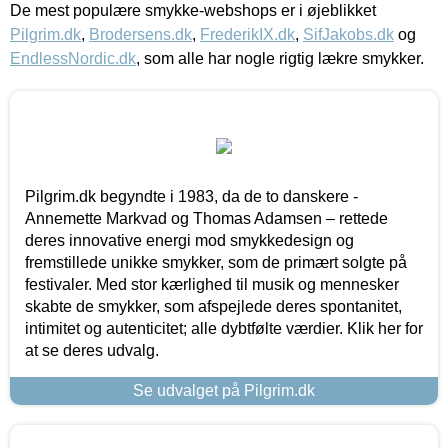
De mest populære smykke-webshops er i øjeblikket
Pilgrim.dk
,
Brodersens.dk
,
FrederikIX.dk
,
SifJakobs.dk
og
EndlessNordic.dk
, som alle har nogle rigtig lækre smykker.
Pilgrim.dk begyndte i 1983, da de to danskere -
Annemette Markvad og Thomas Adamsen – rettede
deres innovative energi mod smykkedesign og
fremstillede unikke smykker, som de primært solgte på
festivaler. Med stor kærlighed til musik og mennesker
skabte de smykker, som afspejlede deres spontanitet,
intimitet og autenticitet; alle dybtfølte værdier. Klik her for
at se deres udvalg.
Se udvalget på Pilgrim.dk