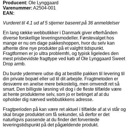
Producent:
Ole Lynggaard
Varenummer:
A2504-001
EAN:
Vurderet til
4.1
ud af 5 stjerner baseret på
36
anmeldelser
En lang række webbutikker i Danmark giver efterhånden
diverse forskellige leveringsmodeller. Førstevalget hos
mange er nu om dage pakkeshoppen, hvor du selv kan
afhente dine nye produkter på et valgfrit tidspunkt.
Fragtformen er jo ultra problemfri, og typisk ligeledes den
mest prisbevidste fragttype ved køb af Ole Lynggaard Sweet
Drop armb.
Du burde ydermere udse dig at bestille pakken til levering til
din private bopæl eller ud til dit arbejde. Fragtmetoden er
desværre en anelse mere bekostelig, men omvendt ret så
smart. Den billigste løsning vil dog i de fleste tilfælde være
at hente produkterne selv, som jo er betinget af at du
opholder dig nærved webbutikkens adresse.
Fragtperioden på kan være ret aktuel i tilfælde af at vi står og
skal bruge produktet om få sekunder, så derfor er det
naturligvis passende at du finder det forventede
leveringstidspunkt på det pågældende produkt.