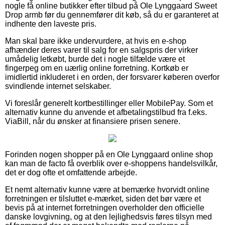
nogle få online butikker efter tilbud på Ole Lynggaard Sweet
Drop armb før du gennemfører dit køb, så du er garanteret at
indhente den laveste pris.
Man skal bare ikke undervurdere, at hvis en e-shop
afhænder deres varer til salg for en salgspris der virker
umådelig letkøbt, burde det i nogle tilfælde være et
fingerpeg om en uærlig online forretning. Kortkøb er
imidlertid inkluderet i en orden, der forsvarer køberen overfor
svindlende internet selskaber.
Vi foreslår generelt kortbestillinger eller MobilePay. Som et
alternativ kunne du anvende et afbetalingstilbud fra f.eks.
ViaBill, når du ønsker at finansiere prisen senere.
Forinden nogen shopper på en Ole Lynggaard online shop
kan man de facto få overblik over e-shoppens handelsvilkår,
det er dog ofte et omfattende arbejde.
Et nemt alternativ kunne være at bemærke hvorvidt online
forretningen er tilsluttet e-mærket, siden det bør være et
bevis på at internet forretningen overholder den officielle
danske lovgivning, og at den lejlighedsvis føres tilsyn med