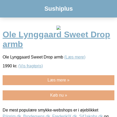
Sushiplus
Ole Lynggaard Sweet Drop
armb
Ole Lynggaard Sweet Drop armb
(Læs mere)
1990
kr.
(Vis fragtpris)
Læs mere »
Køb nu »
De mest populære smykke-webshops er i øjeblikket
Pilgrim.dk
,
Brodersens.dk
,
FrederikIX.dk
,
SifJakobs.dk
og