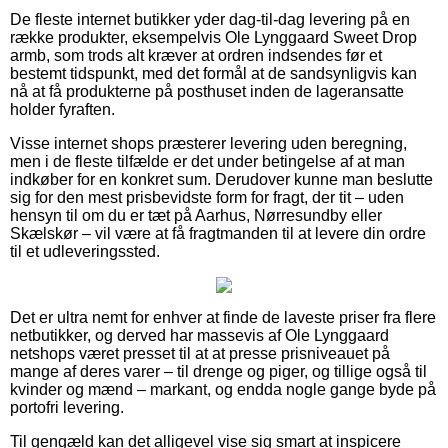
De fleste internet butikker yder dag-til-dag levering på en
række produkter, eksempelvis Ole Lynggaard Sweet Drop
armb, som trods alt kræver at ordren indsendes før et
bestemt tidspunkt, med det formål at de sandsynligvis kan
nå at få produkterne på posthuset inden de lageransatte
holder fyraften.
Visse internet shops præsterer levering uden beregning,
men i de fleste tilfælde er det under betingelse af at man
indkøber for en konkret sum. Derudover kunne man beslutte
sig for den mest prisbevidste form for fragt, der tit – uden
hensyn til om du er tæt på Aarhus, Nørresundby eller
Skælskør – vil være at få fragtmanden til at levere din ordre
til et udleveringssted.
Det er ultra nemt for enhver at finde de laveste priser fra flere
netbutikker, og derved har massevis af Ole Lynggaard
netshops været presset til at at presse prisniveauet på
mange af deres varer – til drenge og piger, og tillige også til
kvinder og mænd – markant, og endda nogle gange byde på
portofri levering.
Til gengæld kan det alligevel vise sig smart at inspicere