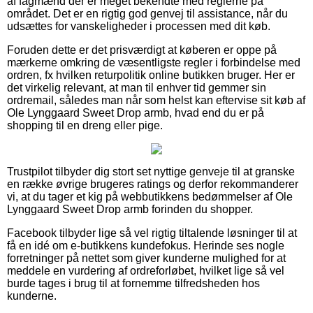
af fagmænd der er meget bekendte med reglerne på
området. Det er en rigtig god genvej til assistance, når du
udsættes for vanskeligheder i processen med dit køb.
Foruden dette er det prisværdigt at køberen er oppe på
mærkerne omkring de væsentligste regler i forbindelse med
ordren, fx hvilken returpolitik online butikken bruger. Her er
det virkelig relevant, at man til enhver tid gemmer sin
ordremail, således man når som helst kan eftervise sit køb af
Ole Lynggaard Sweet Drop armb, hvad end du er på
shopping til en dreng eller pige.
Trustpilot tilbyder dig stort set nyttige genveje til at granske
en række øvrige brugeres ratings og derfor rekommanderer
vi, at du tager et kig på webbutikkens bedømmelser af Ole
Lynggaard Sweet Drop armb forinden du shopper.
Facebook tilbyder lige så vel rigtig tiltalende løsninger til at
få en idé om e-butikkens kundefokus. Herinde ses nogle
forretninger på nettet som giver kunderne mulighed for at
meddele en vurdering af ordreforløbet, hvilket lige så vel
burde tages i brug til at fornemme tilfredsheden hos
kunderne.