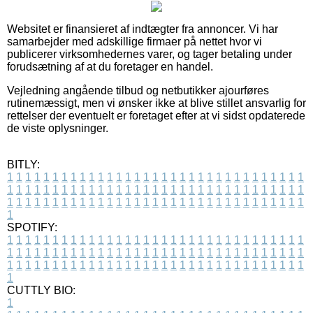
Websitet er finansieret af indtægter fra annoncer. Vi har
samarbejder med adskillige firmaer på nettet hvor vi
publicerer virksomhedernes varer, og tager betaling under
forudsætning af at du foretager en handel.
Vejledning angående tilbud og netbutikker ajourføres
rutinemæssigt, men vi ønsker ikke at blive stillet ansvarlig for
rettelser der eventuelt er foretaget efter at vi sidst opdaterede
de viste oplysninger.
BITLY:
1
1
1
1
1
1
1
1
1
1
1
1
1
1
1
1
1
1
1
1
1
1
1
1
1
1
1
1
1
1
1
1
1
1
1
1
1
1
1
1
1
1
1
1
1
1
1
1
1
1
1
1
1
1
1
1
1
1
1
1
1
1
1
1
1
1
1
1
1
1
1
1
1
1
1
1
1
1
1
1
1
1
1
1
1
1
1
1
1
1
1
1
1
1
1
1
1
1
1
1
SPOTIFY:
1
1
1
1
1
1
1
1
1
1
1
1
1
1
1
1
1
1
1
1
1
1
1
1
1
1
1
1
1
1
1
1
1
1
1
1
1
1
1
1
1
1
1
1
1
1
1
1
1
1
1
1
1
1
1
1
1
1
1
1
1
1
1
1
1
1
1
1
1
1
1
1
1
1
1
1
1
1
1
1
1
1
1
1
1
1
1
1
1
1
1
1
1
1
1
1
1
1
1
1
CUTTLY BIO:
1