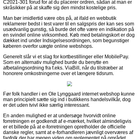
C2021-301 forud for at du placerer ordren, sådan at man er
skråsikker på at skaffe sig den mindst kostelige pris.
Man bør imidlertid være obs på, at ifald en webbutik
reklamerer bedst i test varer til en salgspris der kan ses som
usædvanlig gunstig, så burde det ofte være en indikation på
en svindel online virksomhed. Køb med betalingskort er dog
dækket ind under Indsigelsesordningen, som begunstiger
køberen overfor uægte online webshops.
Generelt slår vi et slag for kortbestillinger eller MobilePay.
Som en alternativ mulighed burde du benytte en
afbetalingsordning fra f.eks. ViaBill, når du tilstræber at
honorere omkostningerne over et længere tidsrum.
Før folk handler i en Ole Lynggaard internet webshop kunne
man principielt sætte sig ind i butikkens handelsvilkår, dog
er det uden tvivl ikke særlig interessant.
En anden mulighed er at undersøge hvorvidt online
forretningen er godkendt af e-mærket, hvilket almindeligvis
er et billede på at e-forretningen opretholder de officielle
danske regler, samt at e-forhandleren jævnligt overværes af
fagfolk der har megen viden om reglementet på området.