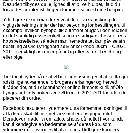
Desuden tilbydes du lejlighed til at blive hjulpet, ifald du
forvoldes problemstillinger i forbindelse med din shopping.
Yderligere rekommanderer vi at du er vaks omkring de
vigtigste retningslinjer der har betydning for bestillingen, til
eksempel hvilken byttepolitik e-firmaet bruger. I den relation
er det samtidig essesentielt, at man stadigvæk bevarer ens
købsbekræftelse, således man fremadrettet kan påvise sin
bestilling af Ole Lynggaard sølv ankerkæde 80cm – C2021-
301, ligegyldigt om du er på udkig efter varer til en dreng
eller pige.
Trustpilot byder på relativt belejlige løsninger til at kortlægge
adskillige nuværende forbrugeres erfaringer og herved
tilrådes det, at du eksaminerer online firmaets kritik af Ole
Lynggaard sølv ankerkæde 80cm – C2021-301 forinden du
placerer din ordre.
Facebook resulterer i ydermere ultra fornemme løsninger til
at få kendskab til internet virksomhedens popularitet.
Derudover møder vi en række shops på nettet hvor kunder
kan tilkendegive en bedømmelse af deres køb, som
ydermere må anvendes til afvejning af tidligere kunders