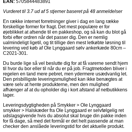
EAN:
5705844483891
Vurderet til
3.7
ud af 5 stjerner baseret på
48
anmeldelser
En række internet forretninger giver i dag en lang række
forskellige former for fragt. Det mest populære er for
øjeblikket at afsende til en pakkeshop, og så kan du blot gå
forbi efter ordren når det passer dig. Den er nemlig
ualmindeligt ligetil, og tit tillige den mest letkøbte løsning til
levering ved køb af Ole Lynggaard sølv ankerkæde 80cm –
C2021-301.
Du burde lige så vel beslutte dig for at få varerne sendt hjem
til hvor du bor eller til når du er på job. Fragtmetoden bliver i
regelen en tand mere pebret, men ydermere usædvanlig let.
Den prisbilligste leveringsmulighed kan ikke benægtes at
være selv at hente produkterne, men den mulighed
afhænger af at du opholder dig i kort afstand af netbutikkens
lager.
Leveringsdygtigheden på Smykker > Ole Lynggaard
smykker > Halskæder fra Ole Lynggaard er selvfølgelig ret
udslagsgivende hvis du absolut skal bruge din pakke inden
for få dage, så med det formål er det helt passende at man
checker den anslåede leveringstid for det aktuelle produkt.