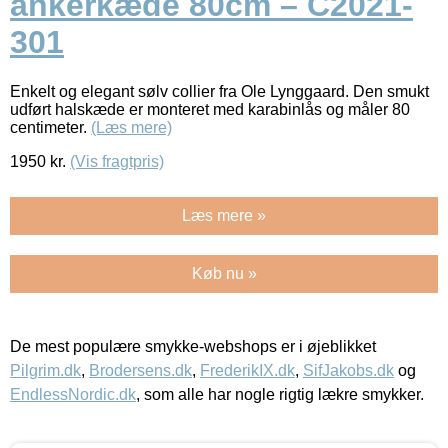
ankerkæde 80cm – C2021-
301
Enkelt og elegant sølv collier fra Ole Lynggaard. Den smukt
udført halskæde er monteret med karabinlås og måler 80
centimeter.
(Læs mere)
1950
kr.
(Vis fragtpris)
Læs mere »
Køb nu »
De mest populære smykke-webshops er i øjeblikket
Pilgrim.dk
,
Brodersens.dk
,
FrederikIX.dk
,
SifJakobs.dk
og
EndlessNordic.dk
, som alle har nogle rigtig lækre smykker.