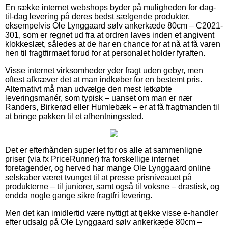
En række internet webshops byder på muligheden for dag-
til-dag levering på deres bedst sælgende produkter,
eksempelvis Ole Lynggaard sølv ankerkæde 80cm – C2021-
301, som er regnet ud fra at ordren laves inden et angivent
klokkeslæt, således at de har en chance for at nå at få varen
hen til fragtfirmaet forud for at personalet holder fyraften.
Visse internet virksomheder yder fragt uden gebyr, men
oftest afkræver det at man indkøber for en bestemt pris.
Alternativt må man udvælge den mest letkøbte
leveringsmanér, som typisk – uanset om man er nær
Randers, Birkerød eller Humlebæk – er at få fragtmanden til
at bringe pakken til et afhentningssted.
Det er efterhånden super let for os alle at sammenligne
priser (via fx PriceRunner) fra forskellige internet
foretagender, og herved har mange Ole Lynggaard online
selskaber været tvunget til at presse prisniveauet på
produkterne – til juniorer, samt også til voksne – drastisk, og
endda nogle gange sikre fragtfri levering.
Men det kan imidlertid være nyttigt at tjekke visse e-handler
efter udsalg på Ole Lynggaard sølv ankerkæde 80cm –