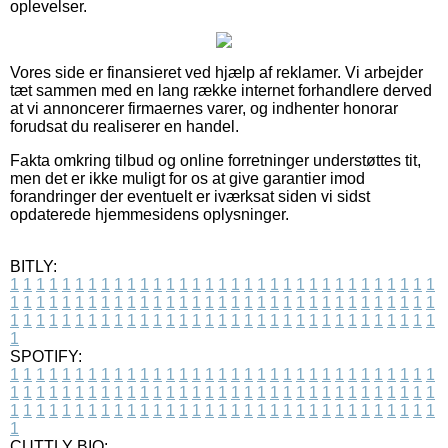
oplevelser.
Vores side er finansieret ved hjælp af reklamer. Vi arbejder
tæt sammen med en lang række internet forhandlere derved
at vi annoncerer firmaernes varer, og indhenter honorar
forudsat du realiserer en handel.
Fakta omkring tilbud og online forretninger understøttes tit,
men det er ikke muligt for os at give garantier imod
forandringer der eventuelt er iværksat siden vi sidst
opdaterede hjemmesidens oplysninger.
BITLY:
1
1
1
1
1
1
1
1
1
1
1
1
1
1
1
1
1
1
1
1
1
1
1
1
1
1
1
1
1
1
1
1
1
1
1
1
1
1
1
1
1
1
1
1
1
1
1
1
1
1
1
1
1
1
1
1
1
1
1
1
1
1
1
1
1
1
1
1
1
1
1
1
1
1
1
1
1
1
1
1
1
1
1
1
1
1
1
1
1
1
1
1
1
1
1
1
1
1
1
1
SPOTIFY:
1
1
1
1
1
1
1
1
1
1
1
1
1
1
1
1
1
1
1
1
1
1
1
1
1
1
1
1
1
1
1
1
1
1
1
1
1
1
1
1
1
1
1
1
1
1
1
1
1
1
1
1
1
1
1
1
1
1
1
1
1
1
1
1
1
1
1
1
1
1
1
1
1
1
1
1
1
1
1
1
1
1
1
1
1
1
1
1
1
1
1
1
1
1
1
1
1
1
1
1
CUTTLY BIO: