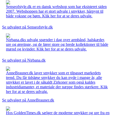
Senseofstyle.dk er en dansk webshop som har eksisteret siden
2007. Webshoppen har et stort udvalg i smykker, hårpynt til
både voksne og børn. Klik her for at se deres udvalg.
Se udvalget på Senseofstyle.dk
Nirbana.dks udvalg spænder i dag over armbånd, halskæder,
ure og øreringe, og de fører store og brede kollektioner til både
mænd og kvinder. Klik her for at se deres udvalg.
Se udvalget på Nirbana.dk
AnneBrauner.dk laver smykker som er tilpasset markedets
trend. Du får tidsløse smykker du kan nyde i mange år, alle
smykker er lavet i de såkaldt Zirkoner som også kaldes
industridiamanter, et materiale der næppe findes stærkere. Klik
her for at se deres udvalg.
Se udvalget på AnneBrauner.dk
Hos GoldenTimes.dk sælger de moderne smykker og ure fra en