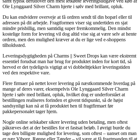
samt typisk derudover den mest letkøbte leveringsudgave ved køb af
Ole Lynggaard Silver Charm hjerte i sølv med brillant, opluk.
Du kan endvidere overveje at få ordren sendt til din bopæl eller til
adressen på dit arbejde. Fragtformen viser sig undertiden en sjat
mindre prisbillig, men samtidig super fremkommelig. Den mindst
kostelige form for levering vil dog altid vise sig at være selv at hente
ordren, men den mulighed kræver at du er lige ved e-shoppens
tilholdssted.
Leveringsdygtigheden på Charms || Sweet Drops kan være ekstremt
essentiel forudsat man har brug for produktet inden for kort tid, så
herved er det tydeligvis vigtigt at vi dobbelttjekker leveringstiden
ved den respektive vare.
Flere firmaer på nettet lover levering på næstkommende hverdag på
mange af deres varer, eksempelvis Ole Lynggaard Silver Charm
hjerte i sølv med brillant, opluk, hvilket dog er underforstået at
bestillingen realiseres forinden et givent tidspunkt, så de højst
sandsynligt kan nå at få produktet hen til fragtfirmaet før
pakkepersonalet tager hjem.
Nogle online selskaber sikrer levering uden betaling, men oftest
påkræves det at der bestilles for et fastsat beløb. I øvrigt burde du
tage den billigste mulighed for levering, som oftest – uanset om man
er nær Viborg, Rønne eller Tønder – vil være at få fragtmanden til at