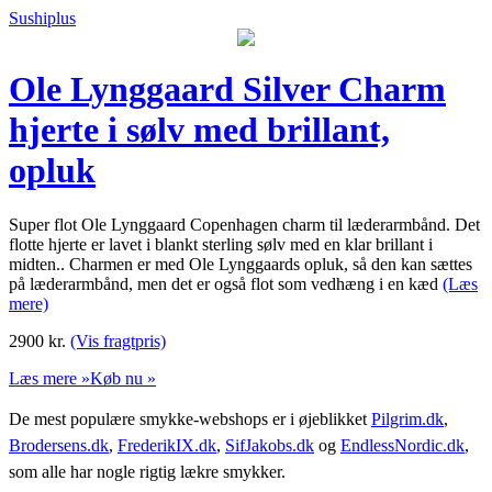
Sushiplus
Ole Lynggaard Silver Charm
hjerte i sølv med brillant,
opluk
Super flot Ole Lynggaard Copenhagen charm til læderarmbånd. Det
flotte hjerte er lavet i blankt sterling sølv med en klar brillant i
midten.. Charmen er med Ole Lynggaards opluk, så den kan sættes
på læderarmbånd, men det er også flot som vedhæng i en kæd
(Læs
mere)
2900
kr.
(Vis fragtpris)
Læs mere »
Køb nu »
De mest populære smykke-webshops er i øjeblikket
Pilgrim.dk
,
Brodersens.dk
,
FrederikIX.dk
,
SifJakobs.dk
og
EndlessNordic.dk
,
som alle har nogle rigtig lækre smykker.