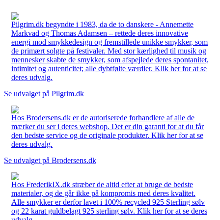
Pilgrim.dk begyndte i 1983, da de to danskere - Annemette
Markvad og Thomas Adamsen – rettede deres innovative
energi mod smykkedesign og fremstillede unikke smykker, som
de primært solgte på festivaler. Med stor kærlighed til musik og
mennesker skabte de smykker, som afspejlede deres spontanitet,
intimitet og autenticitet; alle dybtfølte værdier. Klik her for at se
deres udvalg.
Se udvalget på Pilgrim.dk
Hos Brodersens.dk er de autoriserede forhandlere af alle de
mærker du ser i deres webshop. Det er din garanti for at du får
den bedste service og de originale produkter. Klik her for at se
deres udvalg.
Se udvalget på Brodersens.dk
Hos FrederikIX.dk stræber de altid efter at bruge de bedste
materialer, og de går ikke på kompromis med deres kvalitet.
Alle smykker er derfor lavet i 100% recycled 925 Sterling sølv
og 22 karat guldbelagt 925 sterling sølv. Klik her for at se deres
udvalg.