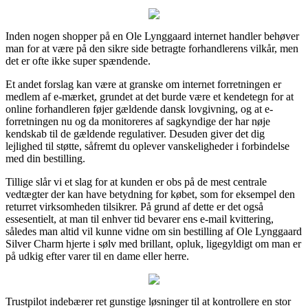
Inden nogen shopper på en Ole Lynggaard internet handler behøver
man for at være på den sikre side betragte forhandlerens vilkår, men
det er ofte ikke super spændende.
Et andet forslag kan være at granske om internet forretningen er
medlem af e-mærket, grundet at det burde være et kendetegn for at
online forhandleren føjer gældende dansk lovgivning, og at e-
forretningen nu og da monitoreres af sagkyndige der har nøje
kendskab til de gældende regulativer. Desuden giver det dig
lejlighed til støtte, såfremt du oplever vanskeligheder i forbindelse
med din bestilling.
Tillige slår vi et slag for at kunden er obs på de mest centrale
vedtægter der kan have betydning for købet, som for eksempel den
returret virksomheden tilsikrer. På grund af dette er det også
essesentielt, at man til enhver tid bevarer ens e-mail kvittering,
således man altid vil kunne vidne om sin bestilling af Ole Lynggaard
Silver Charm hjerte i sølv med brillant, opluk, ligegyldigt om man er
på udkig efter varer til en dame eller herre.
Trustpilot indebærer ret gunstige løsninger til at kontrollere en stor