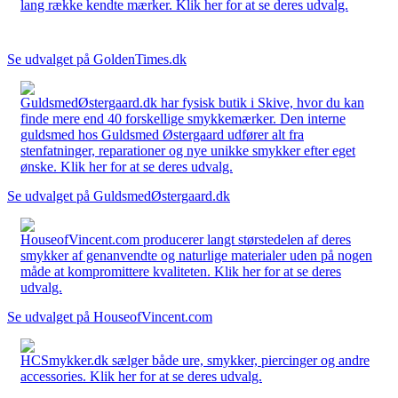
lang række kendte mærker. Klik her for at se deres udvalg.
Se udvalget på GoldenTimes.dk
GuldsmedØstergaard.dk har fysisk butik i Skive, hvor du kan
finde mere end 40 forskellige smykkemærker. Den interne
guldsmed hos Guldsmed Østergaard udfører alt fra
stenfatninger, reparationer og nye unikke smykker efter eget
ønske. Klik her for at se deres udvalg.
Se udvalget på GuldsmedØstergaard.dk
HouseofVincent.com producerer langt størstedelen af deres
smykker af genanvendte og naturlige materialer uden på nogen
måde at kompromittere kvaliteten. Klik her for at se deres
udvalg.
Se udvalget på HouseofVincent.com
HCSmykker.dk sælger både ure, smykker, piercinger og andre
accessories. Klik her for at se deres udvalg.