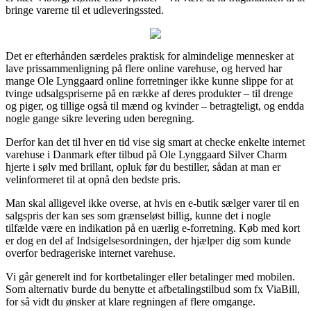
bringe varerne til et udleveringssted.
Det er efterhånden særdeles praktisk for almindelige mennesker at
lave prissammenligning på flere online varehuse, og herved har
mange Ole Lynggaard online forretninger ikke kunne slippe for at
tvinge udsalgspriserne på en række af deres produkter – til drenge
og piger, og tillige også til mænd og kvinder – betragteligt, og endda
nogle gange sikre levering uden beregning.
Derfor kan det til hver en tid vise sig smart at checke enkelte internet
varehuse i Danmark efter tilbud på Ole Lynggaard Silver Charm
hjerte i sølv med brillant, opluk før du bestiller, sådan at man er
velinformeret til at opnå den bedste pris.
Man skal alligevel ikke overse, at hvis en e-butik sælger varer til en
salgspris der kan ses som grænseløst billig, kunne det i nogle
tilfælde være en indikation på en uærlig e-forretning. Køb med kort
er dog en del af Indsigelsesordningen, der hjælper dig som kunde
overfor bedrageriske internet varehuse.
Vi går generelt ind for kortbetalinger eller betalinger med mobilen.
Som alternativ burde du benytte et afbetalingstilbud som fx ViaBill,
for så vidt du ønsker at klare regningen af flere omgange.