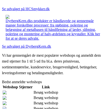
Se udvalget på HCSmykker.dk
DyrbergKern.dks produkter er håndlavede og gennemgår
mange forskellige processer: fra støbning, polering og
belægning af metalbasen til håndfletning af læder, slibning,
polering og montering af halv-ædelsten og krystaller. Klik her
for at se deres udvalg.
Se udvalget på DyrbergKern.dk
Vi har gennemgået de mest populære webshops og anmeldt dem
med stjerner fra 1 til 5 ud fra bl.a. deres prisniveau,
sortimentstørrelse, kundeservice, brugervenlighed, betingelser,
leveringsformer og betalingsmuligheder.
Bedst anmeldte webshops
Webshop
Stjerner
Link
Besøg webshop
Besøg webshop
Besøg webshop
Besøg webshop