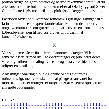
portion øvrige brugeres omtaler og herved rekommanderer vi, at du
efterforsker online butikkens bedømmelser af Ole Lynggaard Silver
Charm hjerte i sølv med brillant, opluk før du lægger din bestilling.
Facebook byder på tilsvarende forholdsvis gunstige løsninger til at
få indblik i online shoppens kundefokus. Foruden det møder vi
nogle webbutikker som gør det muligt at aflevere en kritik af deres
købsoplevelse, som tilmed bør bruges til vurdering af
kundetilfredsheden.
Vores hjemmeside er finansieret af annonceindtægter. Vi har
samarbejdsaftaler med utallige e-forretninger og publicerer deres
varer, og indhenter betaling hvis en bruger fra vores hjemmeside
udfører en bestilling.
Anvisninger omkring tilbud og online outlets ajourføres
rutinemæssigt, men vi ønsker ikke at påtage os ansvaret for
modifikationer der muligvis er udført efter at vi senest opdaterede de
anvendte oplysninger.
BITLY:
1
1
1
1
1
1
1
1
1
1
1
1
1
1
1
1
1
1
1
1
1
1
1
1
1
1
1
1
1
1
1
1
1
1
1
1
1
1
1
1
1
1
1
1
1
1
1
1
1
1
1
1
1
1
1
1
1
1
1
1
1
1
1
1
1
1
1
1
1
1
1
1