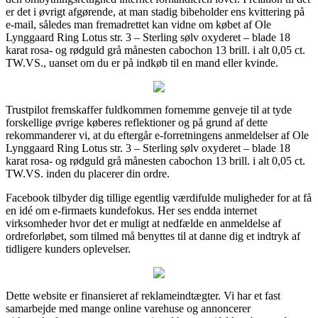
er det i øvrigt afgørende, at man stadig bibeholder ens kvittering på
e-mail, således man fremadrettet kan vidne om købet af Ole
Lynggaard Ring Lotus str. 3 – Sterling sølv oxyderet – blade 18
karat rosa- og rødguld grå månesten cabochon 13 brill. i alt 0,05 ct.
TW.VS., uanset om du er på indkøb til en mand eller kvinde.
Trustpilot fremskaffer fuldkommen fornemme genveje til at tyde
forskellige øvrige køberes reflektioner og på grund af dette
rekommanderer vi, at du eftergår e-forretningens anmeldelser af Ole
Lynggaard Ring Lotus str. 3 – Sterling sølv oxyderet – blade 18
karat rosa- og rødguld grå månesten cabochon 13 brill. i alt 0,05 ct.
TW.VS. inden du placerer din ordre.
Facebook tilbyder dig tillige egentlig værdifulde muligheder for at få
en idé om e-firmaets kundefokus. Her ses endda internet
virksomheder hvor det er muligt at nedfælde en anmeldelse af
ordreforløbet, som tilmed må benyttes til at danne dig et indtryk af
tidligere kunders oplevelser.
Dette website er finansieret af reklameindtægter. Vi har et fast
samarbejde med mange online varehuse og annoncerer