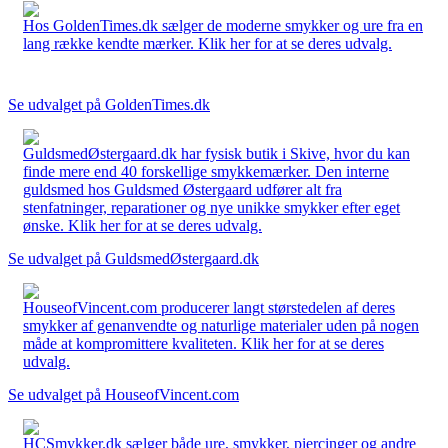
Hos GoldenTimes.dk sælger de moderne smykker og ure fra en
lang række kendte mærker. Klik her for at se deres udvalg.
Se udvalget på GoldenTimes.dk
GuldsmedØstergaard.dk har fysisk butik i Skive, hvor du kan
finde mere end 40 forskellige smykkemærker. Den interne
guldsmed hos Guldsmed Østergaard udfører alt fra
stenfatninger, reparationer og nye unikke smykker efter eget
ønske. Klik her for at se deres udvalg.
Se udvalget på GuldsmedØstergaard.dk
HouseofVincent.com producerer langt størstedelen af deres
smykker af genanvendte og naturlige materialer uden på nogen
måde at kompromittere kvaliteten. Klik her for at se deres
udvalg.
Se udvalget på HouseofVincent.com
HCSmykker.dk sælger både ure, smykker, piercinger og andre