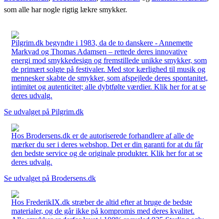
som alle har nogle rigtig lækre smykker.
Pilgrim.dk begyndte i 1983, da de to danskere - Annemette
Markvad og Thomas Adamsen – rettede deres innovative
energi mod smykkedesign og fremstillede unikke smykker, som
de primært solgte på festivaler. Med stor kærlighed til musik og
mennesker skabte de smykker, som afspejlede deres spontanitet,
intimitet og autenticitet; alle dybtfølte værdier. Klik her for at se
deres udvalg.
Se udvalget på Pilgrim.dk
Hos Brodersens.dk er de autoriserede forhandlere af alle de
mærker du ser i deres webshop. Det er din garanti for at du får
den bedste service og de originale produkter. Klik her for at se
deres udvalg.
Se udvalget på Brodersens.dk
Hos FrederikIX.dk stræber de altid efter at bruge de bedste
materialer, og de går ikke på kompromis med deres kvalitet.