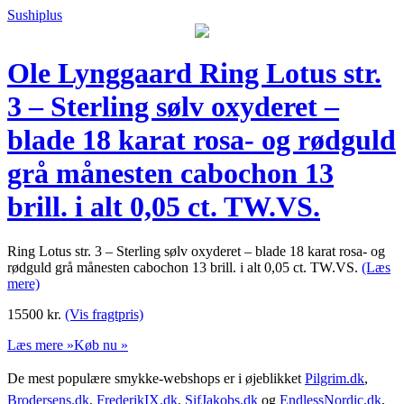
Sushiplus
Ole Lynggaard Ring Lotus str.
3 – Sterling sølv oxyderet –
blade 18 karat rosa- og rødguld
grå månesten cabochon 13
brill. i alt 0,05 ct. TW.VS.
Ring Lotus str. 3 – Sterling sølv oxyderet – blade 18 karat rosa- og
rødguld grå månesten cabochon 13 brill. i alt 0,05 ct. TW.VS.
(Læs
mere)
15500
kr.
(Vis fragtpris)
Læs mere »
Køb nu »
De mest populære smykke-webshops er i øjeblikket
Pilgrim.dk
,
Brodersens.dk
,
FrederikIX.dk
,
SifJakobs.dk
og
EndlessNordic.dk
,