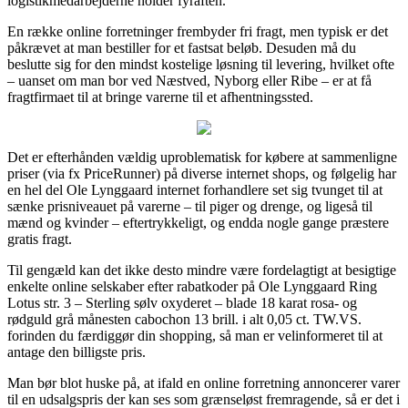
logistikmedarbejderne holder fyraften.
En række online forretninger frembyder fri fragt, men typisk er det
påkrævet at man bestiller for et fastsat beløb. Desuden må du
beslutte sig for den mindst kostelige løsning til levering, hvilket ofte
– uanset om man bor ved Næstved, Nyborg eller Ribe – er at få
fragtfirmaet til at bringe varerne til et afhentningssted.
Det er efterhånden vældig uproblematisk for købere at sammenligne
priser (via fx PriceRunner) på diverse internet shops, og følgelig har
en hel del Ole Lynggaard internet forhandlere set sig tvunget til at
sænke prisniveauet på varerne – til piger og drenge, og ligeså til
mænd og kvinder – eftertrykkeligt, og endda nogle gange præstere
gratis fragt.
Til gengæld kan det ikke desto mindre være fordelagtigt at besigtige
enkelte online selskaber efter rabatkoder på Ole Lynggaard Ring
Lotus str. 3 – Sterling sølv oxyderet – blade 18 karat rosa- og
rødguld grå månesten cabochon 13 brill. i alt 0,05 ct. TW.VS.
forinden du færdiggør din shopping, så man er velinformeret til at
antage den billigste pris.
Man bør blot huske på, at ifald en online forretning annoncerer varer
til en udsalgspris der kan ses som grænseløst fremragende, så er det i