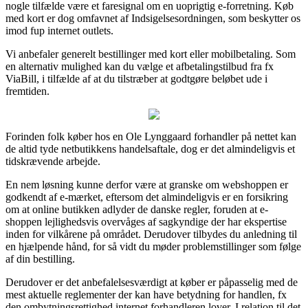
nogle tilfælde være et faresignal om en uoprigtig e-forretning. Køb
med kort er dog omfavnet af Indsigelsesordningen, som beskytter os
imod fup internet outlets.
Vi anbefaler generelt bestillinger med kort eller mobilbetaling. Som
en alternativ mulighed kan du vælge et afbetalingstilbud fra fx
ViaBill, i tilfælde af at du tilstræber at godtgøre beløbet ude i
fremtiden.
Forinden folk køber hos en Ole Lynggaard forhandler på nettet kan
de altid tyde netbutikkens handelsaftale, dog er det almindeligvis et
tidskrævende arbejde.
En nem løsning kunne derfor være at granske om webshoppen er
godkendt af e-mærket, eftersom det almindeligvis er en forsikring
om at online butikken adlyder de danske regler, foruden at e-
shoppen lejlighedsvis overvåges af sagkyndige der har ekspertise
inden for vilkårene på området. Derudover tilbydes du anledning til
en hjælpende hånd, for så vidt du møder problemstillinger som følge
af din bestilling.
Derudover er det anbefalelsesværdigt at køber er påpasselig med de
mest aktuelle reglementer der kan have betydning for handlen, fx
den ombytningsrettighed internet forhandleren lover. I relation til det