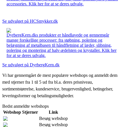
accessories. Klik her for at se deres udvalg.
Se udvalget på HCSmykker.dk
DyrbergKern.dks produkter er håndlavede og gennemgår
mange forskellige processer: fra støbning, polering og
belægning af metalbasen til håndfletning af læder, slibning,
polering og montering af halv-ædelsten og krystaller. Klik her
for at se deres udvalg.
Se udvalget på DyrbergKern.dk
Vi har gennemgået de mest populære webshops og anmeldt dem
med stjerner fra 1 til 5 ud fra bl.a. deres prisniveau,
sortimentstørrelse, kundeservice, brugervenlighed, betingelser,
leveringsformer og betalingsmuligheder.
Bedst anmeldte webshops
Webshop
Stjerner
Link
Besøg webshop
Besøg webshop