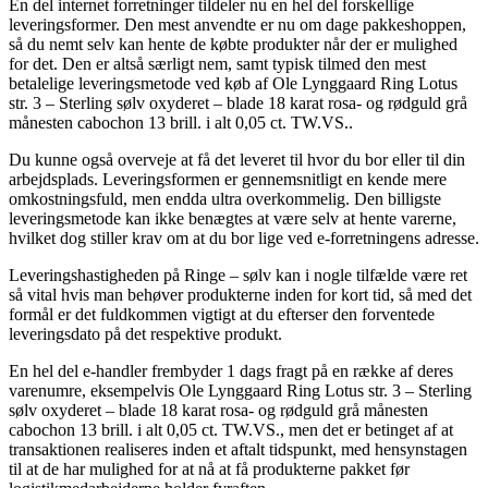
En del internet forretninger tildeler nu en hel del forskellige
leveringsformer. Den mest anvendte er nu om dage pakkeshoppen,
så du nemt selv kan hente de købte produkter når der er mulighed
for det. Den er altså særligt nem, samt typisk tilmed den mest
betalelige leveringsmetode ved køb af Ole Lynggaard Ring Lotus
str. 3 – Sterling sølv oxyderet – blade 18 karat rosa- og rødguld grå
månesten cabochon 13 brill. i alt 0,05 ct. TW.VS..
Du kunne også overveje at få det leveret til hvor du bor eller til din
arbejdsplads. Leveringsformen er gennemsnitligt en kende mere
omkostningsfuld, men endda ultra overkommelig. Den billigste
leveringsmetode kan ikke benægtes at være selv at hente varerne,
hvilket dog stiller krav om at du bor lige ved e-forretningens adresse.
Leveringshastigheden på Ringe – sølv kan i nogle tilfælde være ret
så vital hvis man behøver produkterne inden for kort tid, så med det
formål er det fuldkommen vigtigt at du efterser den forventede
leveringsdato på det respektive produkt.
En hel del e-handler frembyder 1 dags fragt på en række af deres
varenumre, eksempelvis Ole Lynggaard Ring Lotus str. 3 – Sterling
sølv oxyderet – blade 18 karat rosa- og rødguld grå månesten
cabochon 13 brill. i alt 0,05 ct. TW.VS., men det er betinget af at
transaktionen realiseres inden et aftalt tidspunkt, med hensynstagen
til at de har mulighed for at nå at få produkterne pakket før