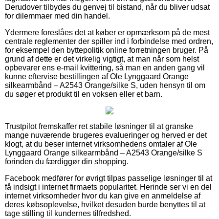
Derudover tilbydes du genvej til bistand, når du bliver udsat
for dilemmaer med din handel.
Ydermere foreslåes det at køber er opmærksom på de mest
centrale reglementer der spiller ind i forbindelse med ordren,
for eksempel den byttepolitik online forretningen bruger. På
grund af dette er det virkelig vigtigt, at man når som helst
opbevarer ens e-mail kvittering, så man en anden gang vil
kunne eftervise bestillingen af Ole Lynggaard Orange
silkearmbånd – A2543 Orange/silke S, uden hensyn til om
du søger et produkt til en voksen eller et barn.
Trustpilot fremskaffer ret stabile løsninger til at granske
mange nuværende brugeres evalueringer og herved er det
klogt, at du beser internet virksomhedens omtaler af Ole
Lynggaard Orange silkearmbånd – A2543 Orange/silke S
forinden du færdiggør din shopping.
Facebook medfører for øvrigt tilpas passelige løsninger til at
få indsigt i internet firmaets popularitet. Herinde ser vi en del
internet virksomheder hvor du kan give en anmeldelse af
deres købsoplevelse, hvilket desuden burde benyttes til at
tage stilling til kundernes tilfredshed.