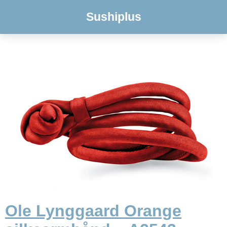
Sushiplus
Ole Lynggaard Orange