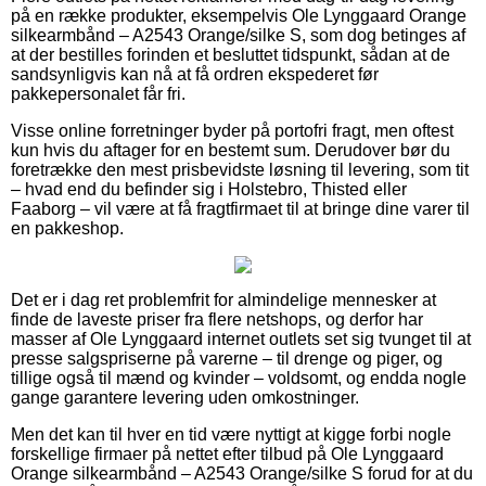
på en række produkter, eksempelvis Ole Lynggaard Orange
silkearmbånd – A2543 Orange/silke S, som dog betinges af
at der bestilles forinden et besluttet tidspunkt, sådan at de
sandsynligvis kan nå at få ordren ekspederet før
pakkepersonalet får fri.
Visse online forretninger byder på portofri fragt, men oftest
kun hvis du aftager for en bestemt sum. Derudover bør du
foretrække den mest prisbevidste løsning til levering, som tit
– hvad end du befinder sig i Holstebro, Thisted eller
Faaborg – vil være at få fragtfirmaet til at bringe dine varer til
en pakkeshop.
Det er i dag ret problemfrit for almindelige mennesker at
finde de laveste priser fra flere netshops, og derfor har
masser af Ole Lynggaard internet outlets set sig tvunget til at
presse salgspriserne på varerne – til drenge og piger, og
tillige også til mænd og kvinder – voldsomt, og endda nogle
gange garantere levering uden omkostninger.
Men det kan til hver en tid være nyttigt at kigge forbi nogle
forskellige firmaer på nettet efter tilbud på Ole Lynggaard
Orange silkearmbånd – A2543 Orange/silke S forud for at du