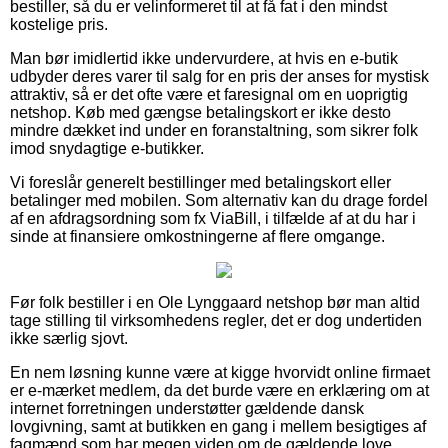
bestiller, så du er velinformeret til at få fat i den mindst
kostelige pris.
Man bør imidlertid ikke undervurdere, at hvis en e-butik
udbyder deres varer til salg for en pris der anses for mystisk
attraktiv, så er det ofte være et faresignal om en uoprigtig
netshop. Køb med gængse betalingskort er ikke desto
mindre dækket ind under en foranstaltning, som sikrer folk
imod snydagtige e-butikker.
Vi foreslår generelt bestillinger med betalingskort eller
betalinger med mobilen. Som alternativ kan du drage fordel
af en afdragsordning som fx ViaBill, i tilfælde af at du har i
sinde at finansiere omkostningerne af flere omgange.
Før folk bestiller i en Ole Lynggaard netshop bør man altid
tage stilling til virksomhedens regler, det er dog undertiden
ikke særlig sjovt.
En nem løsning kunne være at kigge hvorvidt online firmaet
er e-mærket medlem, da det burde være en erklæring om at
internet forretningen understøtter gældende dansk
lovgivning, samt at butikken en gang i mellem besigtiges af
fagmænd som har megen viden om de gældende love.