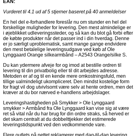
EAN:
Vurderet til
4.1
ud af 5 stjerner baseret på
40
anmeldelser
En hel del e-forhandlere foreslår nu om stunder en hel del
forskellige muligheder for levering. Den mest almindelige er
i øjeblikket udleveringssteder, og så kan du blot gå forbi efter
de købte produkter når det passer ind i din hverdag. Denne
er jo særligt uproblematisk, samt mange gange endvidere
den mest betalelige leveringsudgave ved køb af Ole
Lynggaard Orange silkearmbånd – A2543 Orange/silke S.
Du kan ydermere afveje for og imod at bestille ordren til
levering til din privatbolig eller til dit arbejdes adresse.
Metoden er af og til en kende mere omkostningsfuld, men
tillige ualmindeligt ukompliceret. Den mindst kostelige form
for fragt vil dog utvivlsomt være selv at hente ordren, men det
kræver at du bor nærved e-handlens arbejdslager.
Leveringshastigheden på Smykker > Ole Lynggaard
smykker > Armbånd fra Ole Lynggaard kan vise sig at være
ret så vital når du har brug for din ordre straks, så herved er
det skam centralt at du dobbelttjekker det estimerede
leveringstidspunkt ved den vedkommende vare.
Flere outlets på nettet reklamerer med dag-til-dag levering