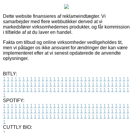
Dette website finansieres af reklameindtægter. Vi
samarbejder med flere webbutikker derved at vi
markedsfører virksomhedernes produkter, og får kommission
i tilfælde af at du laver en handel.
Fakta om tilbud og online virksomheder vedligeholdes tit,
men vi påtager os ikke ansvaret for ændringer der kan være
implementeret efter at vi senest opdaterede de anvendte
oplysninger.
BITLY:
1
1
1
1
1
1
1
1
1
1
1
1
1
1
1
1
1
1
1
1
1
1
1
1
1
1
1
1
1
1
1
1
1
1
1
1
1
1
1
1
1
1
1
1
1
1
1
1
1
1
1
1
1
1
1
1
1
1
1
1
1
1
1
1
1
1
1
1
1
1
1
1
1
1
1
1
1
1
1
1
1
1
1
1
1
1
1
1
1
1
1
1
1
1
1
1
1
1
1
1
SPOTIFY:
1
1
1
1
1
1
1
1
1
1
1
1
1
1
1
1
1
1
1
1
1
1
1
1
1
1
1
1
1
1
1
1
1
1
1
1
1
1
1
1
1
1
1
1
1
1
1
1
1
1
1
1
1
1
1
1
1
1
1
1
1
1
1
1
1
1
1
1
1
1
1
1
1
1
1
1
1
1
1
1
1
1
1
1
1
1
1
1
1
1
1
1
1
1
1
1
1
1
1
1
CUTTLY BIO:
1