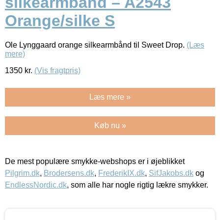
silkearmbånd – A2543
Orange/silke S
Ole Lynggaard orange silkearmbånd til Sweet Drop.
(Læs
mere)
1350
kr.
(Vis fragtpris)
Læs mere »
Køb nu »
De mest populære smykke-webshops er i øjeblikket
Pilgrim.dk
,
Brodersens.dk
,
FrederikIX.dk
,
SifJakobs.dk
og
EndlessNordic.dk
, som alle har nogle rigtig lækre smykker.