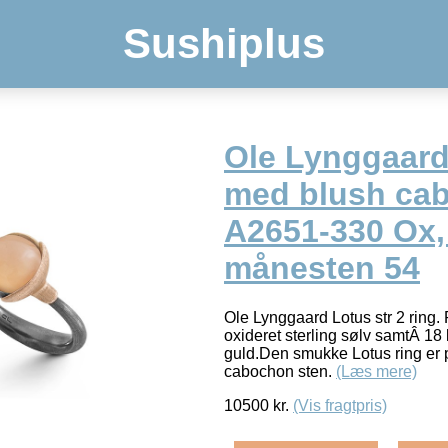
Sushiplus
Ole Lynggaard
med blush ca
A2651-330 Ox,
månesten 54
Ole Lynggaard Lotus str 2 ring. 
oxideret sterling sølv samtÂ 18 
guld.Den smukke Lotus ring er 
cabochon sten.
(Læs mere)
10500
kr.
(Vis fragtpris)