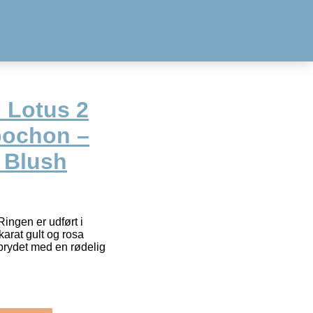
 Lotus 2
bochon –
 Blush
Ringen er udført i
karat gult og rosa
prydet med en rødelig