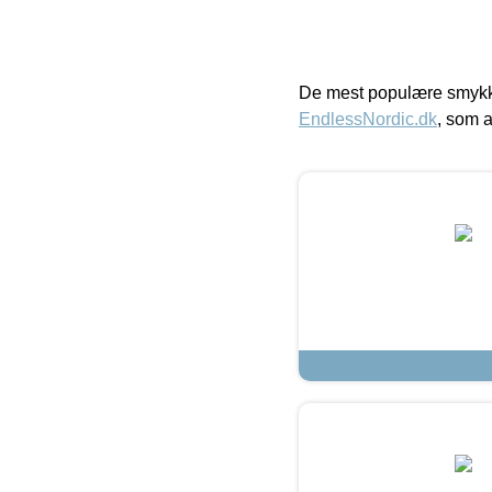
De mest populære smykk
EndlessNordic.dk
, som a