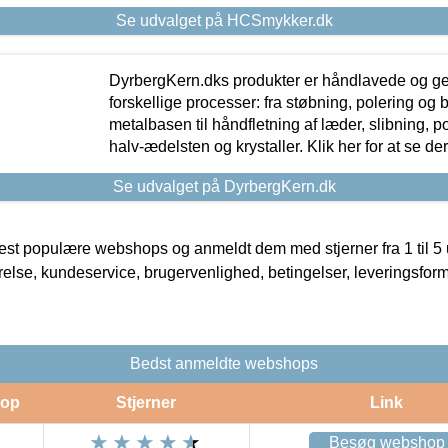
Se udvalget på HCSmykker.dk
DyrbergKern.dks produkter er håndlavede og 
forskellige processer: fra støbning, polering og
metalbasen til håndfletning af læder, slibning, p
halv-ædelsten og krystaller. Klik her for at se de
Se udvalget på DyrbergKern.dk
t populære webshops og anmeldt dem med stjerner fra 1 til 5 ud
rrelse, kundeservice, brugervenlighed, betingelser, leveringsfor
Bedst anmeldte webshops
op
Stjerner
Link
Besøg webshop