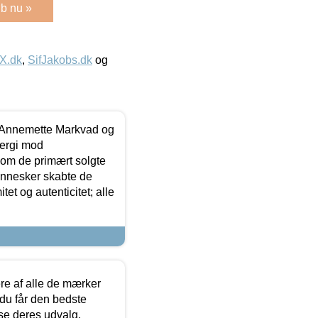
b nu »
IX.dk
,
SifJakobs.dk
og
- Annemette Markvad og
ergi mod
som de primært solgte
mennesker skabte de
et og autenticitet; alle
.
re af alle de mærker
 du får den bedste
 se deres udvalg.