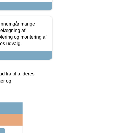
gennemgår mange
 belægning af
olering og montering af
res udvalg.
 fra bl.a. deres
mer og