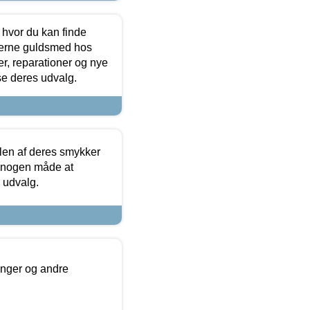
 hvor du kan finde
terne guldsmed hos
r, reparationer og nye
se deres udvalg.
len af deres smykker
å nogen måde at
s udvalg.
inger og andre