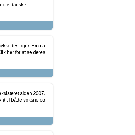
ndte danske
mykkedesinger, Emma
ik her for at se deres
ksisteret siden 2007.
nt til både voksne og