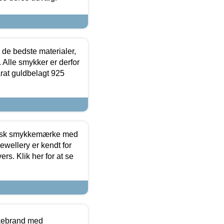
 de bedste materialer,
 Alle smykker er derfor
arat guldbelagt 925
dansk smykkemærke med
ewellery er kendt for
ers. Klik her for at se
kkebrand med