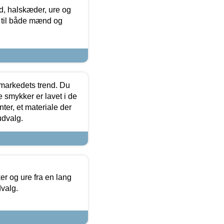
, halskæder, ure og
r til både mænd og
markedets trend. Du
e smykker er lavet i de
ter, et materiale der
udvalg.
 og ure fra en lang
dvalg.