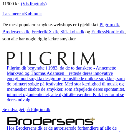
11900
kr.
(Vis fragtpris)
Læs mere »
Køb nu »
De mest populære smykke-webshops er i øjeblikket
Pilgrim.dk
,
Brodersens.dk
,
FrederikIX.dk
,
SifJakobs.dk
og
EndlessNordic.dk
,
som alle har nogle rigtig lækre smykker.
Pilgrim.dk begyndte i 1983, da de to danskere - Annemette
Markvad og Thomas Adamsen – rettede deres innovative
energi mod smykkedesign og fremstillede unikke smykker, som
de primært solgte på festivaler. Med stor kærlighed til musik og
mennesker skabte de smykker, som afspejlede deres spontanitet,
intimitet og autenticitet; alle dybtfølte værdier. Klik her for at se
deres udvalg.
Se udvalget på Pilgrim.dk
Hos Brodersens.dk er de autoriserede forhandlere af alle de