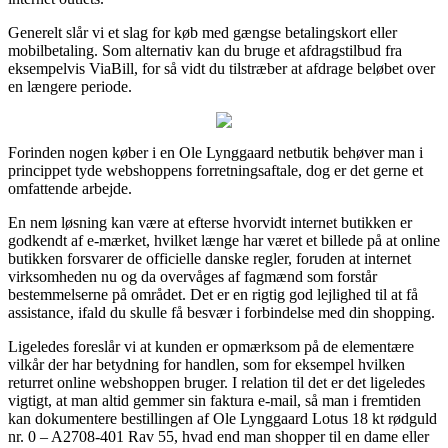
Generelt slår vi et slag for køb med gængse betalingskort eller
mobilbetaling. Som alternativ kan du bruge et afdragstilbud fra
eksempelvis ViaBill, for så vidt du tilstræber at afdrage beløbet over
en længere periode.
Forinden nogen køber i en Ole Lynggaard netbutik behøver man i
princippet tyde webshoppens forretningsaftale, dog er det gerne et
omfattende arbejde.
En nem løsning kan være at efterse hvorvidt internet butikken er
godkendt af e-mærket, hvilket længe har været et billede på at online
butikken forsvarer de officielle danske regler, foruden at internet
virksomheden nu og da overvåges af fagmænd som forstår
bestemmelserne på området. Det er en rigtig god lejlighed til at få
assistance, ifald du skulle få besvær i forbindelse med din shopping.
Ligeledes foreslår vi at kunden er opmærksom på de elementære
vilkår der har betydning for handlen, som for eksempel hvilken
returret online webshoppen bruger. I relation til det er det ligeledes
vigtigt, at man altid gemmer sin faktura e-mail, så man i fremtiden
kan dokumentere bestillingen af Ole Lynggaard Lotus 18 kt rødguld
nr. 0 – A2708-401 Rav 55, hvad end man shopper til en dame eller