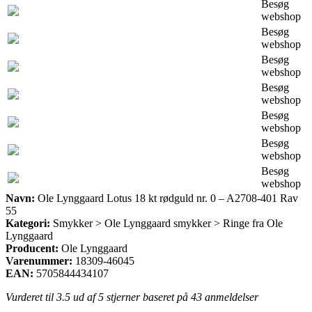
Besøg
webshop
Besøg
webshop
Besøg
webshop
Besøg
webshop
Besøg
webshop
Besøg
webshop
Besøg
webshop
Navn:
Ole Lynggaard Lotus 18 kt rødguld nr. 0 – A2708-401 Rav
55
Kategori:
Smykker > Ole Lynggaard smykker > Ringe fra Ole
Lynggaard
Producent:
Ole Lynggaard
Varenummer:
18309-46045
EAN:
5705844434107
Vurderet til
3.5
ud af 5 stjerner baseret på
43
anmeldelser