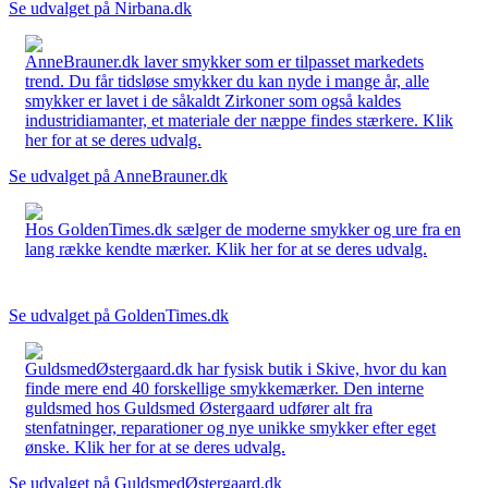
Se udvalget på Nirbana.dk
AnneBrauner.dk laver smykker som er tilpasset markedets
trend. Du får tidsløse smykker du kan nyde i mange år, alle
smykker er lavet i de såkaldt Zirkoner som også kaldes
industridiamanter, et materiale der næppe findes stærkere. Klik
her for at se deres udvalg.
Se udvalget på AnneBrauner.dk
Hos GoldenTimes.dk sælger de moderne smykker og ure fra en
lang række kendte mærker. Klik her for at se deres udvalg.
Se udvalget på GoldenTimes.dk
GuldsmedØstergaard.dk har fysisk butik i Skive, hvor du kan
finde mere end 40 forskellige smykkemærker. Den interne
guldsmed hos Guldsmed Østergaard udfører alt fra
stenfatninger, reparationer og nye unikke smykker efter eget
ønske. Klik her for at se deres udvalg.
Se udvalget på GuldsmedØstergaard.dk