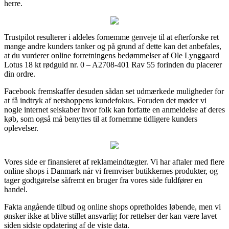
herre.
Trustpilot resulterer i aldeles fornemme genveje til at efterforske ret
mange andre kunders tanker og på grund af dette kan det anbefales,
at du vurderer online forretningens bedømmelser af Ole Lynggaard
Lotus 18 kt rødguld nr. 0 – A2708-401 Rav 55 forinden du placerer
din ordre.
Facebook fremskaffer desuden sådan set udmærkede muligheder for
at få indtryk af netshoppens kundefokus. Foruden det møder vi
nogle internet selskaber hvor folk kan forfatte en anmeldelse af deres
køb, som også må benyttes til at fornemme tidligere kunders
oplevelser.
Vores side er finansieret af reklameindtægter. Vi har aftaler med flere
online shops i Danmark når vi fremviser butikkernes produkter, og
tager godtgørelse såfremt en bruger fra vores side fuldfører en
handel.
Fakta angående tilbud og online shops opretholdes løbende, men vi
ønsker ikke at blive stillet ansvarlig for rettelser der kan være lavet
siden sidste opdatering af de viste data.