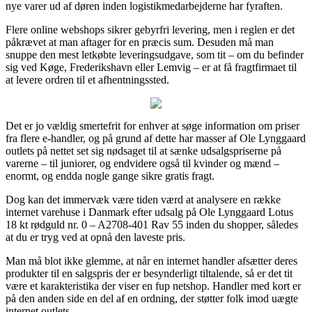
nye varer ud af døren inden logistikmedarbejderne har fyraften.
Flere online webshops sikrer gebyrfri levering, men i reglen er det
påkrævet at man aftager for en præcis sum. Desuden må man
snuppe den mest letkøbte leveringsudgave, som tit – om du befinder
sig ved Køge, Frederikshavn eller Lemvig – er at få fragtfirmaet til
at levere ordren til et afhentningssted.
Det er jo vældig smertefrit for enhver at søge information om priser
fra flere e-handler, og på grund af dette har masser af Ole Lynggaard
outlets på nettet set sig nødsaget til at sænke udsalgspriserne på
varerne – til juniorer, og endvidere også til kvinder og mænd –
enormt, og endda nogle gange sikre gratis fragt.
Dog kan det immervæk være tiden værd at analysere en række
internet varehuse i Danmark efter udsalg på Ole Lynggaard Lotus
18 kt rødguld nr. 0 – A2708-401 Rav 55 inden du shopper, således
at du er tryg ved at opnå den laveste pris.
Man må blot ikke glemme, at når en internet handler afsætter deres
produkter til en salgspris der er besynderligt tiltalende, så er det tit
være et karakteristika der viser en fup netshop. Handler med kort er
på den anden side en del af en ordning, der støtter folk imod uægte
internet outlets.