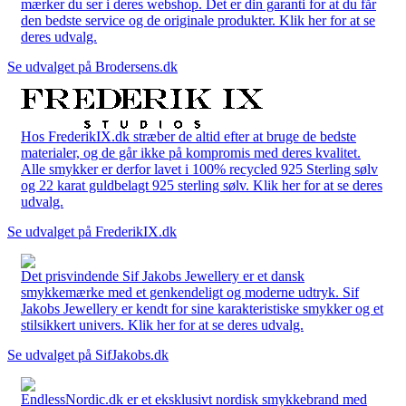
mærker du ser i deres webshop. Det er din garanti for at du får
den bedste service og de originale produkter. Klik her for at se
deres udvalg.
Se udvalget på Brodersens.dk
Hos FrederikIX.dk stræber de altid efter at bruge de bedste
materialer, og de går ikke på kompromis med deres kvalitet.
Alle smykker er derfor lavet i 100% recycled 925 Sterling sølv
og 22 karat guldbelagt 925 sterling sølv. Klik her for at se deres
udvalg.
Se udvalget på FrederikIX.dk
Det prisvindende Sif Jakobs Jewellery er et dansk
smykkemærke med et genkendeligt og moderne udtryk. Sif
Jakobs Jewellery er kendt for sine karakteristiske smykker og et
stilsikkert univers. Klik her for at se deres udvalg.
Se udvalget på SifJakobs.dk
EndlessNordic.dk er et eksklusivt nordisk smykkebrand med