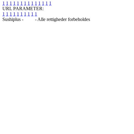
1
1
1
1
1
1
1
1
1
1
1
1
1
1
URL PARAMETER:
1
1
1
1
1
1
1
1
1
1
Sushiplus -
Blog
- Alle rettigheder forbeholdes