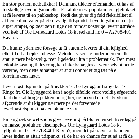
En stor portion netbutikker i Danmark tildeler efterhånden et hav af
forskellige leveringsmodeller. En af de mest populære er i øjeblikket
at få leveret til en pakkeshop, fordi det giver dig fuld fleksibilitet til
at hente dine varer på et selvvalgt tidspunkt. Leveringsformen er jo
super simpel, og desuden tillige den mindst kostelige leveringsmåde
ved køb af Ole Lynggaard Lotus 18 kt rødguld nr. 0 – A2708-401
Rav 55.
Du kunne ydermere forsøge at få varerne leveret til din lejlighed
eller til dit arbejdes adresse. Metoden viser sig undertiden en lille
smule mere bekostelig, men ligeledes ultra uproblematisk. Den mest
letkøbte løsning til levering kan ikke benægtes at være selv at hente
varerne, men dette afhænger af at du opholder dig tæt på e-
forretningens lager.
Leveringstidspunktet på Smykker > Ole Lynggaard smykker >
Ringe fra Ole Lynggaard kan i nogle tilfælde være vældig afgørende
ifald du skal bruge pakken nu og her, og herved er det utvivlsomt
afgørende at du kigger nærmere på det forventede
leveringstidspunkt på den aktuelle vare.
En lang række webshops giver levering på blot en enkelt hverdag på
en masse produkter, eksempelvis Ole Lynggaard Lotus 18 kt
rødguld nr. 0 – A2708-401 Rav 55, men det påkræver at handlen
laves inden et aftalt tidspunkt, så de har en chance for at nå at få de