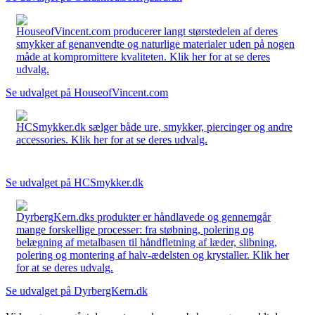
HouseofVincent.com producerer langt størstedelen af deres
smykker af genanvendte og naturlige materialer uden på nogen
måde at kompromittere kvaliteten. Klik her for at se deres
udvalg.
Se udvalget på HouseofVincent.com
HCSmykker.dk sælger både ure, smykker, piercinger og andre
accessories. Klik her for at se deres udvalg.
Se udvalget på HCSmykker.dk
DyrbergKern.dks produkter er håndlavede og gennemgår
mange forskellige processer: fra støbning, polering og
belægning af metalbasen til håndfletning af læder, slibning,
polering og montering af halv-ædelsten og krystaller. Klik her
for at se deres udvalg.
Se udvalget på DyrbergKern.dk