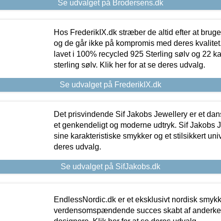
Se udvalget på Brodersens.dk
Hos FrederikIX.dk stræber de altid efter at bruge
og de går ikke på kompromis med deres kvalitet.
lavet i 100% recycled 925 Sterling sølv og 22 k
sterling sølv. Klik her for at se deres udvalg.
Se udvalget på FrederikIX.dk
Det prisvindende Sif Jakobs Jewellery er et 
et genkendeligt og moderne udtryk. Sif Jakobs J
sine karakteristiske smykker og et stilsikkert univ
deres udvalg.
Se udvalget på SifJakobs.dk
EndlessNordic.dk er et eksklusivt nordisk smy
verdensomspændende succes skabt af anderke