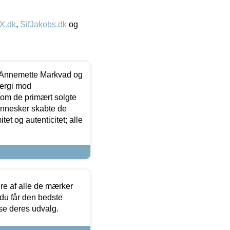
IX.dk
,
SifJakobs.dk
og
- Annemette Markvad og
ergi mod
som de primært solgte
mennesker skabte de
et og autenticitet; alle
.
re af alle de mærker
 du får den bedste
 se deres udvalg.