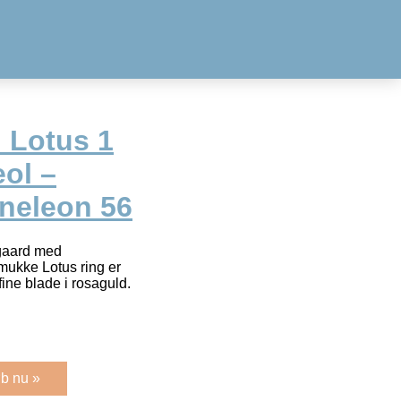
 Lotus 1
ol –
neleon 56
ggaard med
mukke Lotus ring er
fine blade i rosaguld.
b nu »