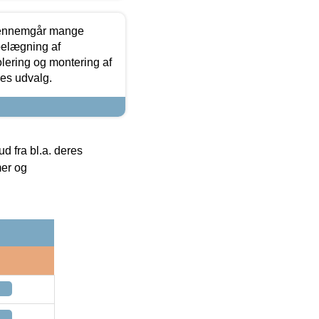
gennemgår mange
 belægning af
olering og montering af
res udvalg.
 fra bl.a. deres
mer og