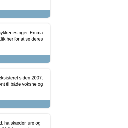
mykkedesinger, Emma
ik her for at se deres
ksisteret siden 2007.
nt til både voksne og
, halskæder, ure og