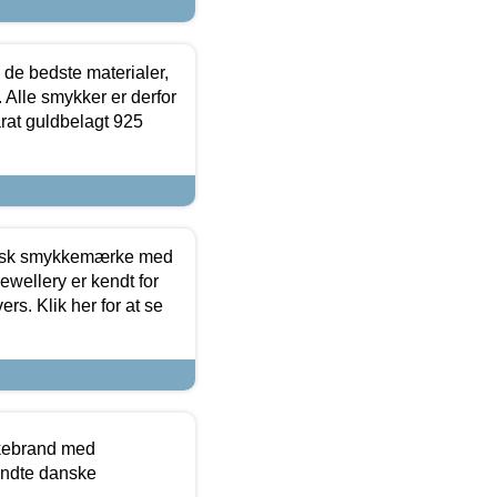
 de bedste materialer,
 Alle smykker er derfor
arat guldbelagt 925
dansk smykkemærke med
ewellery er kendt for
ers. Klik her for at se
kkebrand med
ndte danske