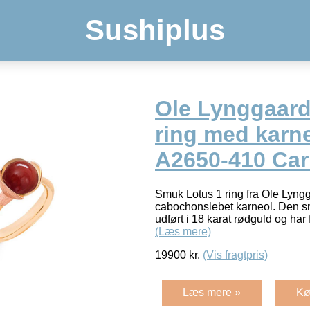
Sushiplus
Ole Lynggaard
ring med karne
A2650-410 Car
Smuk Lotus 1 ring fra Ole Lyn
cabochonslebet karneol. Den s
udført i 18 karat rødguld og har 
(Læs mere)
19900
kr.
(Vis fragtpris)
Læs mere »
Kø