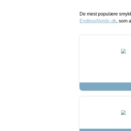
De mest populære smykk
EndlessNordic.dk
, som a