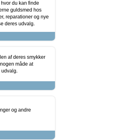
 hvor du kan finde
terne guldsmed hos
r, reparationer og nye
se deres udvalg.
len af deres smykker
å nogen måde at
s udvalg.
inger og andre