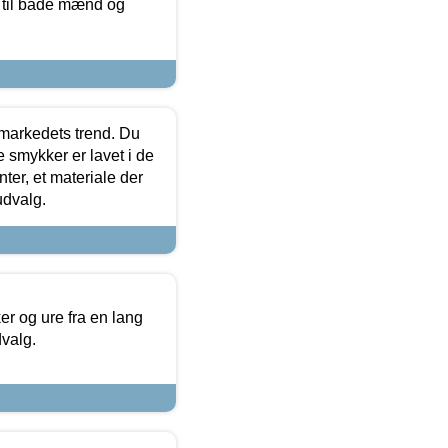
r til både mænd og
markedets trend. Du
e smykker er lavet i de
ter, et materiale der
udvalg.
 og ure fra en lang
dvalg.