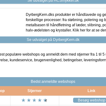
Se udvalget på HCSmykker.dk
DyrbergKern.dks produkter er håndlavede og 
forskellige processer: fra støbning, polering og
metalbasen til håndfletning af læder, slibning, p
halv-ædelsten og krystaller. Klik her for at se de
Se udvalget på DyrbergKern.dk
t populære webshops og anmeldt dem med stjerner fra 1 til 5 ud
rrelse, kundeservice, brugervenlighed, betingelser, leveringsfor
Bedst anmeldte webshops
op
Stjerner
Link
Besøg webshop