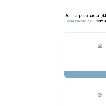
De mest populære smykk
EndlessNordic.dk
, som a