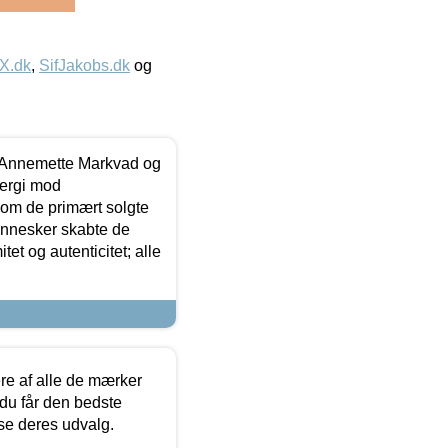
IX.dk
,
SifJakobs.dk
og
- Annemette Markvad og
ergi mod
som de primært solgte
mennesker skabte de
et og autenticitet; alle
.
re af alle de mærker
 du får den bedste
 se deres udvalg.