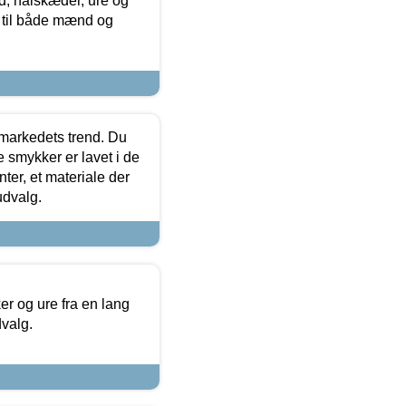
, halskæder, ure og
r til både mænd og
markedets trend. Du
e smykker er lavet i de
ter, et materiale der
udvalg.
 og ure fra en lang
dvalg.