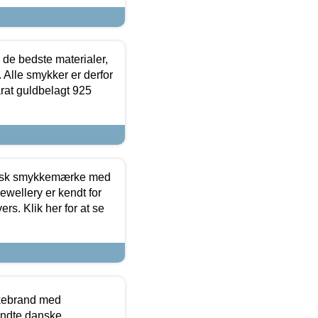
 de bedste materialer,
 Alle smykker er derfor
arat guldbelagt 925
dansk smykkemærke med
ewellery er kendt for
ers. Klik her for at se
kkebrand med
ndte danske