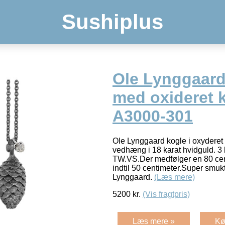
Sushiplus
Ole Lynggaard 
med oxideret 
A3000-301
Ole Lynggaard kogle i oxyderet 
vedhæng i 18 karat hvidguld. 3 br
TW.VS.Der medfølger en 80 cen
indtil 50 centimeter.Super smuk
Lynggaard.
(Læs mere)
5200
kr.
(Vis fragtpris)
Læs mere »
Kø