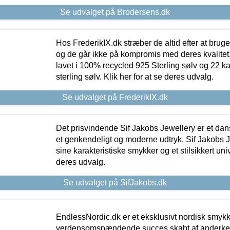
Se udvalget på Brodersens.dk
Hos FrederikIX.dk stræber de altid efter at bruge
og de går ikke på kompromis med deres kvalitet.
lavet i 100% recycled 925 Sterling sølv og 22 k
sterling sølv. Klik her for at se deres udvalg.
Se udvalget på FrederikIX.dk
Det prisvindende Sif Jakobs Jewellery er et 
et genkendeligt og moderne udtryk. Sif Jakobs J
sine karakteristiske smykker og et stilsikkert univ
deres udvalg.
Se udvalget på SifJakobs.dk
EndlessNordic.dk er et eksklusivt nordisk smy
verdensomspændende succes skabt af anderke