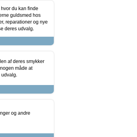
 hvor du kan finde
terne guldsmed hos
r, reparationer og nye
se deres udvalg.
len af deres smykker
å nogen måde at
s udvalg.
inger og andre