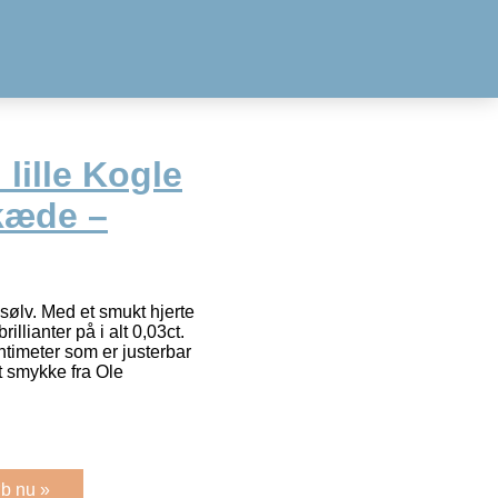
lille Kogle
kæde –
sølv. Med et smukt hjerte
illianter på i alt 0,03ct.
timeter som er justerbar
t smykke fra Ole
b nu »