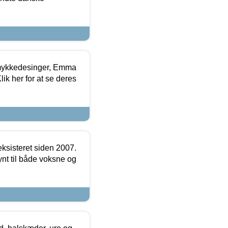
mykkedesinger, Emma
ik her for at se deres
ksisteret siden 2007.
nt til både voksne og