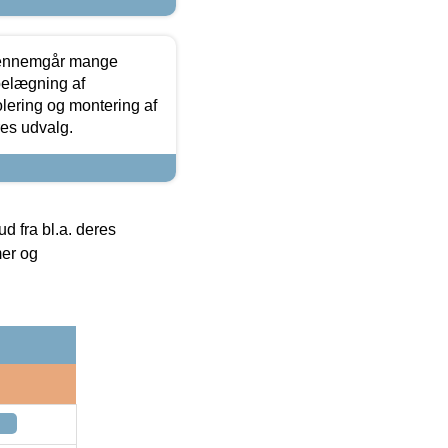
gennemgår mange
 belægning af
olering og montering af
res udvalg.
 fra bl.a. deres
mer og