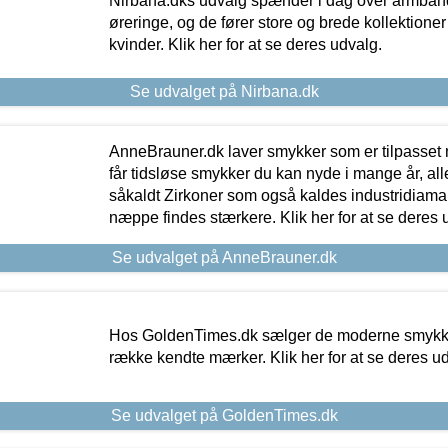
Nirbana.dks udvalg spænder i dag over armbånd
øreringe, og de fører store og brede kollektione
kvinder. Klik her for at se deres udvalg.
Se udvalget på Nirbana.dk
AnneBrauner.dk laver smykker som er tilpasset 
får tidsløse smykker du kan nyde i mange år, all
såkaldt Zirkoner som også kaldes industridiaman
næppe findes stærkere. Klik her for at se deres 
Se udvalget på AnneBrauner.dk
Hos GoldenTimes.dk sælger de moderne smykker
række kendte mærker. Klik her for at se deres u
Se udvalget på GoldenTimes.dk