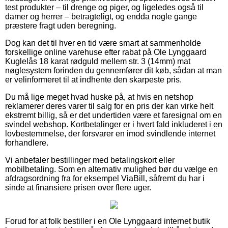
test produkter – til drenge og piger, og ligeledes også til
damer og herrer – betragteligt, og endda nogle gange
præstere fragt uden beregning.
Dog kan det til hver en tid være smart at sammenholde
forskellige online varehuse efter rabat på Ole Lynggaard
Kuglelås 18 karat rødguld mellem str. 3 (14mm) mat
nøglesystem forinden du gennemfører dit køb, sådan at man
er velinformeret til at indhente den skarpeste pris.
Du må lige meget hvad huske på, at hvis en netshop
reklamerer deres varer til salg for en pris der kan virke helt
ekstremt billig, så er det undertiden være et faresignal om en
svindel webshop. Kortbetalinger er i hvert fald inkluderet i en
lovbestemmelse, der forsvarer en imod svindlende internet
forhandlere.
Vi anbefaler bestillinger med betalingskort eller
mobilbetaling. Som en alternativ mulighed bør du vælge en
afdragsordning fra for eksempel ViaBill, såfremt du har i
sinde at finansiere prisen over flere uger.
Forud for at folk bestiller i en Ole Lynggaard internet butik