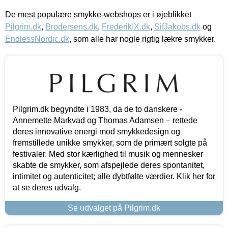
De mest populære smykke-webshops er i øjeblikket
Pilgrim.dk
,
Brodersens.dk
,
FrederikIX.dk
,
SifJakobs.dk
og
EndlessNordic.dk
, som alle har nogle rigtig lækre smykker.
Pilgrim.dk begyndte i 1983, da de to danskere -
Annemette Markvad og Thomas Adamsen – rettede
deres innovative energi mod smykkedesign og
fremstillede unikke smykker, som de primært solgte på
festivaler. Med stor kærlighed til musik og mennesker
skabte de smykker, som afspejlede deres spontanitet,
intimitet og autenticitet; alle dybtfølte værdier. Klik her for
at se deres udvalg.
Se udvalget på Pilgrim.dk