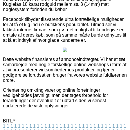
Kuglelås 18 karat rødguld mellem str. 3 (14mm) mat
nøglesystem forinden du køber.
Facebook tilbyder tilsvarende ultra fortræffelige muligheder
for at få et kig ind i e-butikkens popularitet. Tilmed ser vi
faktisk internet firmaer som gør det muligt at tilkendegive en
omtale af deres køb, som på samme måde burde udnyttes til
at få et indtryk af hvor glade kunderne er.
Dette website finansieres af annonceindtægter. Vi har et tæt
samarbejde med nogle forskellige online webshops i form af
at vi præsenterer virksomhedernes produkter, og tjener
godtgørelse forudsat en bruger fra vores website fuldfører en
ordre.
Orientering omkring varer og online forretninger
vedligeholdes jævnligt, men der tages forbehold for
forandringer der eventuelt er udført siden vi senest
opdaterede de viste oplysninger.
BITLY:
1
1
1
1
1
1
1
1
1
1
1
1
1
1
1
1
1
1
1
1
1
1
1
1
1
1
1
1
1
1
1
1
1