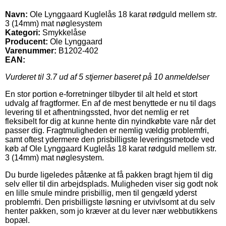
Navn:
Ole Lynggaard Kuglelås 18 karat rødguld mellem str.
3 (14mm) mat nøglesystem
Kategori:
Smykkelåse
Producent:
Ole Lynggaard
Varenummer:
B1202-402
EAN:
Vurderet til
3.7
ud af 5 stjerner baseret på
10
anmeldelser
En stor portion e-forretninger tilbyder til alt held et stort
udvalg af fragtformer. En af de mest benyttede er nu til dags
levering til et afhentningssted, hvor det nemlig er ret
fleksibelt for dig at kunne hente din nyindkøbte vare når det
passer dig. Fragtmuligheden er nemlig vældig problemfri,
samt oftest ydermere den prisbilligste leveringsmetode ved
køb af Ole Lynggaard Kuglelås 18 karat rødguld mellem str.
3 (14mm) mat nøglesystem.
Du burde ligeledes påtænke at få pakken bragt hjem til dig
selv eller til din arbejdsplads. Muligheden viser sig godt nok
en lille smule mindre prisbillig, men til gengæld yderst
problemfri. Den prisbilligste løsning er utvivlsomt at du selv
henter pakken, som jo kræver at du lever nær webbutikkens
bopæl.