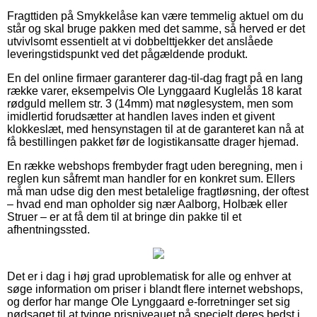
Fragttiden på Smykkelåse kan være temmelig aktuel om du
står og skal bruge pakken med det samme, så herved er det
utvivlsomt essentielt at vi dobbelttjekker det anslåede
leveringstidspunkt ved det pågældende produkt.
En del online firmaer garanterer dag-til-dag fragt på en lang
række varer, eksempelvis Ole Lynggaard Kuglelås 18 karat
rødguld mellem str. 3 (14mm) mat nøglesystem, men som
imidlertid forudsætter at handlen laves inden et givent
klokkeslæt, med hensynstagen til at de garanteret kan nå at
få bestillingen pakket før de logistikansatte drager hjemad.
En række webshops frembyder fragt uden beregning, men i
reglen kun såfremt man handler for en konkret sum. Ellers
må man udse dig den mest betalelige fragtløsning, der oftest
– hvad end man opholder sig nær Aalborg, Holbæk eller
Struer – er at få dem til at bringe din pakke til et
afhentningssted.
Det er i dag i høj grad uproblematisk for alle og enhver at
søge information om priser i blandt flere internet webshops,
og derfor har mange Ole Lynggaard e-forretninger set sig
nødsaget til at tvinge prisniveauet på specielt deres bedst i