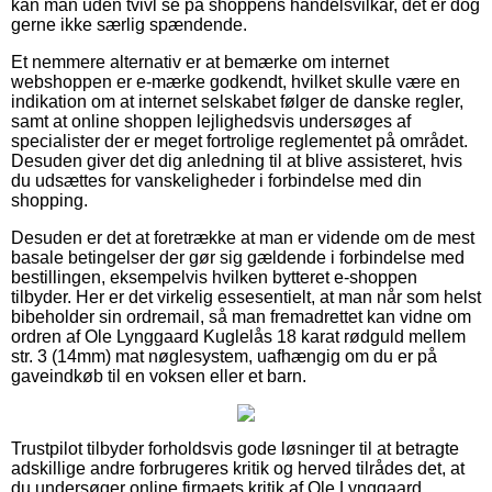
kan man uden tvivl se på shoppens handelsvilkår, det er dog
gerne ikke særlig spændende.
Et nemmere alternativ er at bemærke om internet
webshoppen er e-mærke godkendt, hvilket skulle være en
indikation om at internet selskabet følger de danske regler,
samt at online shoppen lejlighedsvis undersøges af
specialister der er meget fortrolige reglementet på området.
Desuden giver det dig anledning til at blive assisteret, hvis
du udsættes for vanskeligheder i forbindelse med din
shopping.
Desuden er det at foretrække at man er vidende om de mest
basale betingelser der gør sig gældende i forbindelse med
bestillingen, eksempelvis hvilken bytteret e-shoppen
tilbyder. Her er det virkelig essesentielt, at man når som helst
bibeholder sin ordremail, så man fremadrettet kan vidne om
ordren af Ole Lynggaard Kuglelås 18 karat rødguld mellem
str. 3 (14mm) mat nøglesystem, uafhængig om du er på
gaveindkøb til en voksen eller et barn.
Trustpilot tilbyder forholdsvis gode løsninger til at betragte
adskillige andre forbrugeres kritik og herved tilrådes det, at
du undersøger online firmaets kritik af Ole Lynggaard