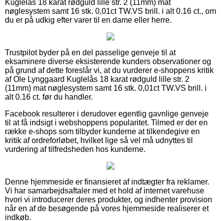
Kuglelås 18 karat rødguld lille str. 2 (11mm) mat
nøglesystem samt 16 stk. 0,01ct TW.VS brill. i alt 0.16 ct., om
du er på udkig efter varer til en dame eller herre.
Trustpilot byder på en del passelige genveje til at
eksaminere diverse eksisterende kunders observationer og
på grund af dette foreslår vi, at du vurderer e-shoppens kritik
af Ole Lynggaard Kuglelås 18 karat rødguld lille str. 2
(11mm) mat nøglesystem samt 16 stk. 0,01ct TW.VS brill. i
alt 0.16 ct. før du handler.
Facebook resulterer i derudover egentlig gavnlige genveje
til at få indsigt i webshoppens popularitet. Tilmed er der en
række e-shops som tilbyder kunderne at tilkendegive en
kritik af ordreforløbet, hvilket lige så vel må udnyttes til
vurdering af tilfredsheden hos kunderne.
Denne hjemmeside er finansieret af indtægter fra reklamer.
Vi har samarbejdsaftaler med et hold af internet varehuse
hvori vi introducerer deres produkter, og indhenter provision
når en af de besøgende på vores hjemmeside realiserer et
indkøb.