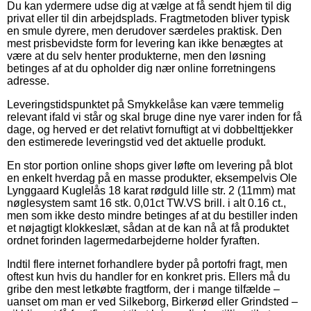
Du kan ydermere udse dig at vælge at få sendt hjem til dig
privat eller til din arbejdsplads. Fragtmetoden bliver typisk
en smule dyrere, men derudover særdeles praktisk. Den
mest prisbevidste form for levering kan ikke benægtes at
være at du selv henter produkterne, men den løsning
betinges af at du opholder dig nær online forretningens
adresse.
Leveringstidspunktet på Smykkelåse kan være temmelig
relevant ifald vi står og skal bruge dine nye varer inden for få
dage, og herved er det relativt fornuftigt at vi dobbelttjekker
den estimerede leveringstid ved det aktuelle produkt.
En stor portion online shops giver løfte om levering på blot
en enkelt hverdag på en masse produkter, eksempelvis Ole
Lynggaard Kuglelås 18 karat rødguld lille str. 2 (11mm) mat
nøglesystem samt 16 stk. 0,01ct TW.VS brill. i alt 0.16 ct.,
men som ikke desto mindre betinges af at du bestiller inden
et nøjagtigt klokkeslæt, sådan at de kan nå at få produktet
ordnet forinden lagermedarbejderne holder fyraften.
Indtil flere internet forhandlere byder på portofri fragt, men
oftest kun hvis du handler for en konkret pris. Ellers må du
gribe den mest letkøbte fragtform, der i mange tilfælde –
uanset om man er ved Silkeborg, Birkerød eller Grindsted –