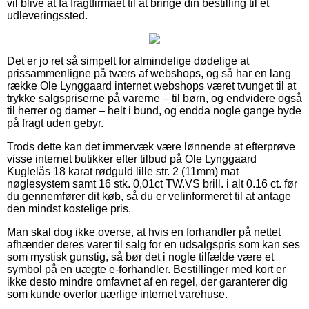
vil blive at få fragtfirmaet til at bringe din bestilling til et
udleveringssted.
Det er jo ret så simpelt for almindelige dødelige at
prissammenligne på tværs af webshops, og så har en lang
række Ole Lynggaard internet webshops været tvunget til at
trykke salgspriserne på varerne – til børn, og endvidere også
til herrer og damer – helt i bund, og endda nogle gange byde
på fragt uden gebyr.
Trods dette kan det immervæk være lønnende at efterprøve
visse internet butikker efter tilbud på Ole Lynggaard
Kuglelås 18 karat rødguld lille str. 2 (11mm) mat
nøglesystem samt 16 stk. 0,01ct TW.VS brill. i alt 0.16 ct. før
du gennemfører dit køb, så du er velinformeret til at antage
den mindst kostelige pris.
Man skal dog ikke overse, at hvis en forhandler på nettet
afhænder deres varer til salg for en udsalgspris som kan ses
som mystisk gunstig, så bør det i nogle tilfælde være et
symbol på en uægte e-forhandler. Bestillinger med kort er
ikke desto mindre omfavnet af en regel, der garanterer dig
som kunde overfor uærlige internet varehuse.