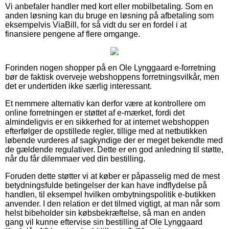
Vi anbefaler handler med kort eller mobilbetaling. Som en
anden løsning kan du bruge en løsning på afbetaling som
eksempelvis ViaBill, for så vidt du ser en fordel i at
finansiere pengene af flere omgange.
Forinden nogen shopper på en Ole Lynggaard e-forretning
bør de faktisk overveje webshoppens forretningsvilkår, men
det er undertiden ikke særlig interessant.
Et nemmere alternativ kan derfor være at kontrollere om
online forretningen er støttet af e-mærket, fordi det
almindeligvis er en sikkerhed for at internet webshoppen
efterfølger de opstillede regler, tillige med at netbutikken
løbende vurderes af sagkyndige der er meget bekendte med
de gældende regulativer. Dette er en god anledning til støtte,
når du får dilemmaer ved din bestilling.
Foruden dette støtter vi at køber er påpasselig med de mest
betydningsfulde betingelser der kan have indflydelse på
handlen, til eksempel hvilken ombytningspolitik e-butikken
anvender. I den relation er det tilmed vigtigt, at man når som
helst bibeholder sin købsbekræftelse, så man en anden
gang vil kunne eftervise sin bestilling af Ole Lynggaard