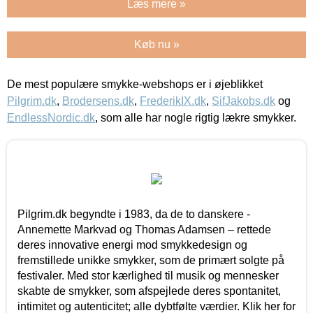
Læs mere »
Køb nu »
De mest populære smykke-webshops er i øjeblikket
Pilgrim.dk
,
Brodersens.dk
,
FrederikIX.dk
,
SifJakobs.dk
og
EndlessNordic.dk
, som alle har nogle rigtig lækre smykker.
Pilgrim.dk begyndte i 1983, da de to danskere -
Annemette Markvad og Thomas Adamsen – rettede
deres innovative energi mod smykkedesign og
fremstillede unikke smykker, som de primært solgte på
festivaler. Med stor kærlighed til musik og mennesker
skabte de smykker, som afspejlede deres spontanitet,
intimitet og autenticitet; alle dybtfølte værdier. Klik her for