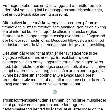
Før nogen køber hos en Ole Lynggaard e-handler bør de
uden tvivl sætte sig ind i netshoppens handelsbetingelser,
det er dog typisk ikke særlig morsomt.
Alternativet kunne måske være at se nærmere på om e-
firmaet er tilsluttet e-mærket, som almindeligvis er en sikring
om at internet butikken føjer de officielle danske regler,
foruden at e-shoppen regelmæssigt overværes af fagmænd
der kender retningslinjerne. Desuden tilbydes du mulighed
for bistand, hvis du får dilemmaer som følge af din bestilling.
Desuden går vi ind for at man er hensynstagende til de
vigtigste vilkår der indvirker på transaktionen, som
eksempelvis den ombytningsret internet forretningen kører
med. I den relation er det også essesentielt, at man til enhver
tid opbevarer ens kvitteringsmail, så man en anden gang vil
kunne bevidne sin shopping af Ole Lynggaard Forest
ørestikker i sølv med koral og brillanter, uanset om du er på
udkig efter produkter til en voksen eller et barn.
Trustpilot fremskaffer uden sammenligning sikre muligheder
for at granske en stor portion andre forbrugeres
bedømmelser og herved tilråder vi, at du eftersøger online