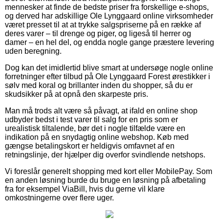
mennesker at finde de bedste priser fra forskellige e-shops,
og derved har adskillige Ole Lynggaard online virksomheder
været presset til at at trykke salgspriserne på en række af
deres varer – til drenge og piger, og ligeså til herrer og
damer – en hel del, og endda nogle gange præstere levering
uden beregning.
Dog kan det imidlertid blive smart at undersøge nogle online
forretninger efter tilbud på Ole Lynggaard Forest ørestikker i
sølv med koral og brillanter inden du shopper, så du er
skudsikker på at opnå den skarpeste pris.
Man må trods alt være så påvagt, at ifald en online shop
udbyder bedst i test varer til salg for en pris som er
urealistisk tiltalende, bør det i nogle tilfælde være en
indikation på en snydagtig online webshop. Køb med
gængse betalingskort er heldigvis omfavnet af en
retningslinje, der hjælper dig overfor svindlende netshops.
Vi foreslår generelt shopping med kort eller MobilePay. Som
en anden løsning burde du bruge en løsning på afbetaling
fra for eksempel ViaBill, hvis du gerne vil klare
omkostningerne over flere uger.