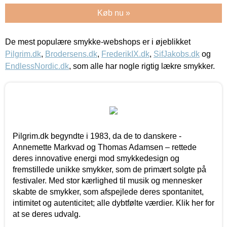
Køb nu »
De mest populære smykke-webshops er i øjeblikket
Pilgrim.dk
,
Brodersens.dk
,
FrederikIX.dk
,
SifJakobs.dk
og
EndlessNordic.dk
, som alle har nogle rigtig lækre smykker.
Pilgrim.dk begyndte i 1983, da de to danskere -
Annemette Markvad og Thomas Adamsen – rettede
deres innovative energi mod smykkedesign og
fremstillede unikke smykker, som de primært solgte på
festivaler. Med stor kærlighed til musik og mennesker
skabte de smykker, som afspejlede deres spontanitet,
intimitet og autenticitet; alle dybtfølte værdier. Klik her for
at se deres udvalg.