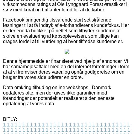
virksomhedens ratings af Ole Lynggaard Forest ørestikker i
sølv med koral og brillanter forud for at du køber.
Facebook bringer dig tilsvarende stort set strålende
løsninger til at få indtryk af e-forhandlerens kundefokus. Her
er der endda butikker på nettet som tilbyder kunderne at
skrive en evaluering af købsoplevelsen, som tillige kan
drages fordel af til vurdering af hvor tilfredse kunderne er.
Denne hjemmeside er finansieret ved hjælp af annoncer. Vi
har samarbejdsaftaler med en del internet forretninger i form
af at vi fremviser deres varer, og opnår godtgørelse om en
bruger fra vores side udfører en ordre.
Data omkring tilbud og online webshops i Danmark
opdateres ofte, men der gives ikke garantier imod
forandringer der potentielt er realiseret siden seneste
opdatering af vores data.
BITLY:
1
1
1
1
1
1
1
1
1
1
1
1
1
1
1
1
1
1
1
1
1
1
1
1
1
1
1
1
1
1
1
1
1
1
1
1
1
1
1
1
1
1
1
1
1
1
1
1
1
1
1
1
1
1
1
1
1
1
1
1
1
1
1
1
1
1