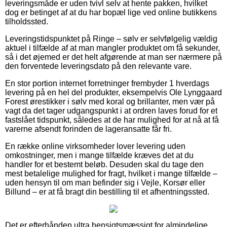
leveringsmåde er uden tvivl selv at hente pakken, hvilket
dog er betinget af at du har bopæl lige ved online butikkens
tilholdssted.
Leveringstidspunktet på Ringe – sølv er selvfølgelig vældig
aktuel i tilfælde af at man mangler produktet om få sekunder,
så i det øjemed er det helt afgørende at man ser nærmere på
den forventede leveringsdato på den relevante vare.
En stor portion internet forretninger frembyder 1 hverdags
levering på en hel del produkter, eksempelvis Ole Lynggaard
Forest ørestikker i sølv med koral og brillanter, men vær på
vagt da det tager udgangspunkt i at ordren laves forud for et
fastslået tidspunkt, således at de har mulighed for at nå at få
varerne afsendt forinden de lageransatte får fri.
En række online virksomheder lover levering uden
omkostninger, men i mange tilfælde kræves det at du
handler for et bestemt beløb. Desuden skal du tage den
mest betalelige mulighed for fragt, hvilket i mange tilfælde –
uden hensyn til om man befinder sig i Vejle, Korsør eller
Billund – er at få bragt din bestilling til et afhentningssted.
Det er efterhånden ultra hensigtsmæssigt for almindelige