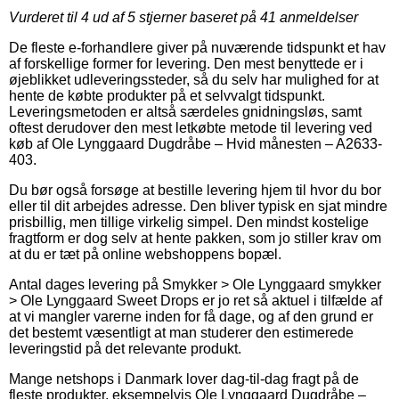
Vurderet til
4
ud af 5 stjerner baseret på
41
anmeldelser
De fleste e-forhandlere giver på nuværende tidspunkt et hav
af forskellige former for levering. Den mest benyttede er i
øjeblikket udleveringssteder, så du selv har mulighed for at
hente de købte produkter på et selvvalgt tidspunkt.
Leveringsmetoden er altså særdeles gnidningsløs, samt
oftest derudover den mest letkøbte metode til levering ved
køb af Ole Lynggaard Dugdråbe – Hvid månesten – A2633-
403.
Du bør også forsøge at bestille levering hjem til hvor du bor
eller til dit arbejdes adresse. Den bliver typisk en sjat mindre
prisbillig, men tillige virkelig simpel. Den mindst kostelige
fragtform er dog selv at hente pakken, som jo stiller krav om
at du er tæt på online webshoppens bopæl.
Antal dages levering på Smykker > Ole Lynggaard smykker
> Ole Lynggaard Sweet Drops er jo ret så aktuel i tilfælde af
at vi mangler varerne inden for få dage, og af den grund er
det bestemt væsentligt at man studerer den estimerede
leveringstid på det relevante produkt.
Mange netshops i Danmark lover dag-til-dag fragt på de
fleste produkter, eksempelvis Ole Lynggaard Dugdråbe –