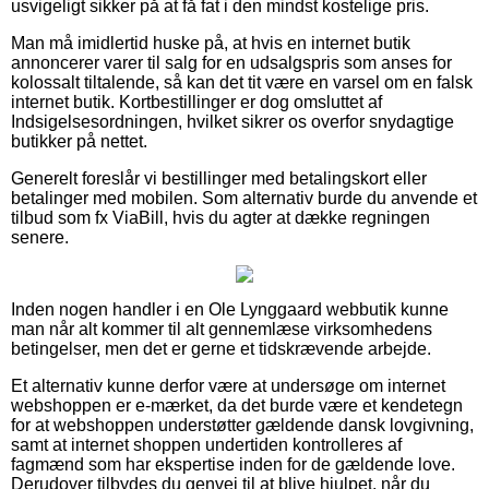
usvigeligt sikker på at få fat i den mindst kostelige pris.
Man må imidlertid huske på, at hvis en internet butik
annoncerer varer til salg for en udsalgspris som anses for
kolossalt tiltalende, så kan det tit være en varsel om en falsk
internet butik. Kortbestillinger er dog omsluttet af
Indsigelsesordningen, hvilket sikrer os overfor snydagtige
butikker på nettet.
Generelt foreslår vi bestillinger med betalingskort eller
betalinger med mobilen. Som alternativ burde du anvende et
tilbud som fx ViaBill, hvis du agter at dække regningen
senere.
Inden nogen handler i en Ole Lynggaard webbutik kunne
man når alt kommer til alt gennemlæse virksomhedens
betingelser, men det er gerne et tidskrævende arbejde.
Et alternativ kunne derfor være at undersøge om internet
webshoppen er e-mærket, da det burde være et kendetegn
for at webshoppen understøtter gældende dansk lovgivning,
samt at internet shoppen undertiden kontrolleres af
fagmænd som har ekspertise inden for de gældende love.
Derudover tilbydes du genvej til at blive hjulpet, når du