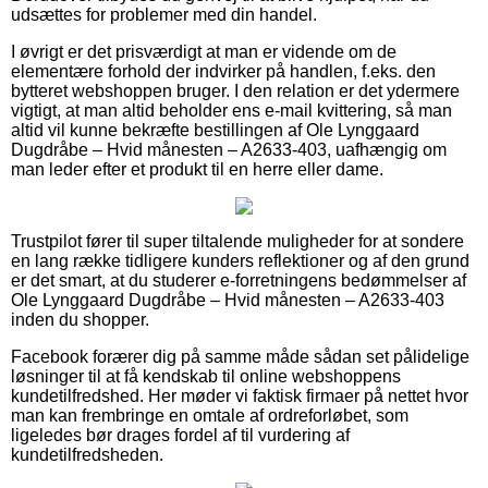
udsættes for problemer med din handel.
I øvrigt er det prisværdigt at man er vidende om de
elementære forhold der indvirker på handlen, f.eks. den
bytteret webshoppen bruger. I den relation er det ydermere
vigtigt, at man altid beholder ens e-mail kvittering, så man
altid vil kunne bekræfte bestillingen af Ole Lynggaard
Dugdråbe – Hvid månesten – A2633-403, uafhængig om
man leder efter et produkt til en herre eller dame.
Trustpilot fører til super tiltalende muligheder for at sondere
en lang række tidligere kunders reflektioner og af den grund
er det smart, at du studerer e-forretningens bedømmelser af
Ole Lynggaard Dugdråbe – Hvid månesten – A2633-403
inden du shopper.
Facebook forærer dig på samme måde sådan set pålidelige
løsninger til at få kendskab til online webshoppens
kundetilfredshed. Her møder vi faktisk firmaer på nettet hvor
man kan frembringe en omtale af ordreforløbet, som
ligeledes bør drages fordel af til vurdering af
kundetilfredsheden.