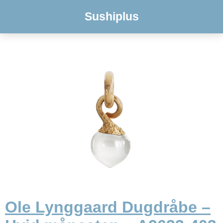
Sushiplus
Ole Lynggaard Dugdråbe –