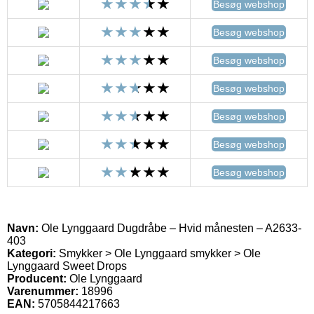
Besøg webshop
Besøg webshop
Besøg webshop
Besøg webshop
Besøg webshop
Besøg webshop
Besøg webshop
Navn:
Ole Lynggaard Dugdråbe – Hvid månesten – A2633-
403
Kategori:
Smykker > Ole Lynggaard smykker > Ole
Lynggaard Sweet Drops
Producent:
Ole Lynggaard
Varenummer:
18996
EAN:
5705844217663