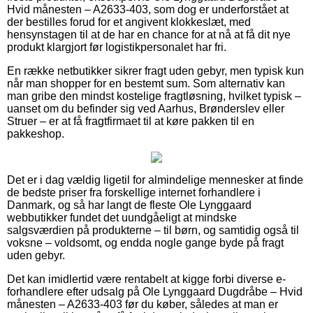
Hvid månesten – A2633-403, som dog er underforstået at
der bestilles forud for et angivent klokkeslæt, med
hensynstagen til at de har en chance for at nå at få dit nye
produkt klargjort før logistikpersonalet har fri.
En række netbutikker sikrer fragt uden gebyr, men typisk kun
når man shopper for en bestemt sum. Som alternativ kan
man gribe den mindst kostelige fragtløsning, hvilket typisk –
uanset om du befinder sig ved Aarhus, Brønderslev eller
Struer – er at få fragtfirmaet til at køre pakken til en
pakkeshop.
Det er i dag vældig ligetil for almindelige mennesker at finde
de bedste priser fra forskellige internet forhandlere i
Danmark, og så har langt de fleste Ole Lynggaard
webbutikker fundet det uundgåeligt at mindske
salgsværdien på produkterne – til børn, og samtidig også til
voksne – voldsomt, og endda nogle gange byde på fragt
uden gebyr.
Det kan imidlertid være rentabelt at kigge forbi diverse e-
forhandlere efter udsalg på Ole Lynggaard Dugdråbe – Hvid
månesten – A2633-403 før du køber, således at man er