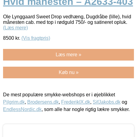
Hvid månesten – A2633-403
Ole Lynggaard Sweet Drop vedhæng, Dugdråbe (lille), hvid
månesten cab. med top i rødguld 750/- og satineret opluk.
(Læs mere)
8500
kr.
(Vis fragtpris)
Læs mere »
Køb nu »
De mest populære smykke-webshops er i øjeblikket
Pilgrim.dk
,
Brodersens.dk
,
FrederikIX.dk
,
SifJakobs.dk
og
EndlessNordic.dk
, som alle har nogle rigtig lækre smykker.