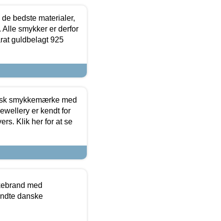
 de bedste materialer,
 Alle smykker er derfor
arat guldbelagt 925
dansk smykkemærke med
ewellery er kendt for
ers. Klik her for at se
kkebrand med
ndte danske