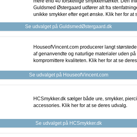
mere end 40 forskellige smykkemærker. Den in
Guldsmed Østergaard udfører alt fra stenfatninge
unikke smykker efter eget ønske. Klik her for at 
Se udvalget på GuldsmedØstergaard.dk
HouseofVincent.com producerer langt størstede
af genanvendte og naturlige materialer uden p
kompromittere kvaliteten. Klik her for at se dere
Se udvalget på HouseofVincent.com
HCSmykker.dk sælger både ure, smykker, pierc
accessories. Klik her for at se deres udvalg.
Se udvalget på HCSmykker.dk