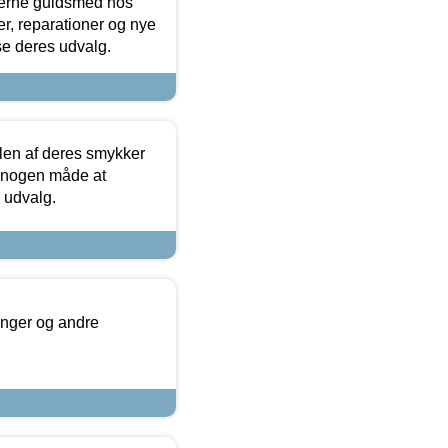
terne guldsmed hos
r, reparationer og nye
se deres udvalg.
len af deres smykker
å nogen måde at
s udvalg.
inger og andre