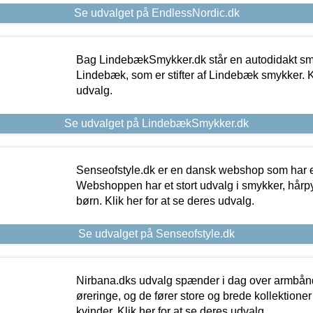
Se udvalget på EndlessNordic.dk
Bag LindebækSmykker.dk står en autodidakt s
Lindebæk, som er stifter af Lindebæk smykker. Kl
udvalg.
Se udvalget på LindebækSmykker.dk
Senseofstyle.dk er en dansk webshop som har e
Webshoppen har et stort udvalg i smykker, hårpy
børn. Klik her for at se deres udvalg.
Se udvalget på Senseofstyle.dk
Nirbana.dks udvalg spænder i dag over armbånd
øreringe, og de fører store og brede kollektione
kvinder. Klik her for at se deres udvalg.