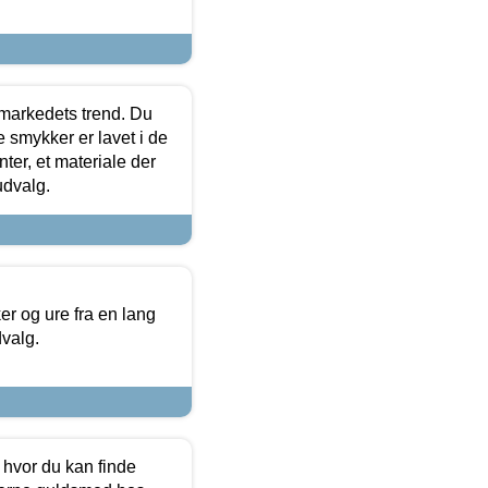
markedets trend. Du
e smykker er lavet i de
ter, et materiale der
udvalg.
 og ure fra en lang
dvalg.
 hvor du kan finde