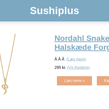
Sushiplus
Nordahl Snak
Halskæde Forg
Â Â Â
(Læs mere)
295
kr.
(Vis fragtpris)
Læs mere »
Kø