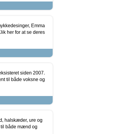
mykkedesinger, Emma
ik her for at se deres
ksisteret siden 2007.
nt til både voksne og
, halskæder, ure og
r til både mænd og