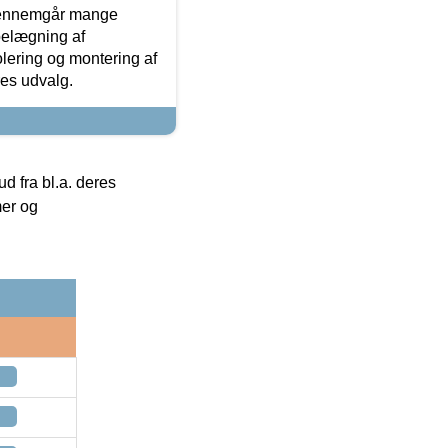
gennemgår mange
 belægning af
olering og montering af
res udvalg.
 fra bl.a. deres
mer og