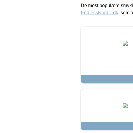
De mest populære smykk
EndlessNordic.dk
, som a