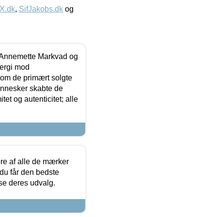
IX.dk
,
SifJakobs.dk
og
- Annemette Markvad og
ergi mod
som de primært solgte
mennesker skabte de
et og autenticitet; alle
.
re af alle de mærker
 du får den bedste
 se deres udvalg.