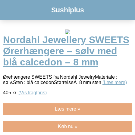
Sushiplus
Nordahl Jewellery SWEETS
Ørerhængere – sølv med
blå calcedon – 8 mm
Ørehængere SWEETS fra Nordahl JewelryMateriale :
sølv.Sten : blå calcedonStørrelseÂ 8 mm sten
(Læs mere)
405
kr.
(Vis fragtpris)
Læs mere »
Køb nu »