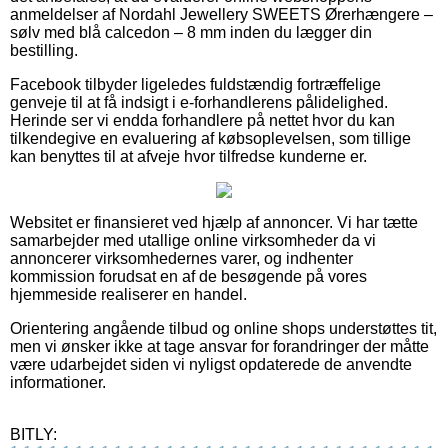
anmeldelser af Nordahl Jewellery SWEETS Ørerhængere –
sølv med blå calcedon – 8 mm inden du lægger din
bestilling.
Facebook tilbyder ligeledes fuldstændig fortræffelige
genveje til at få indsigt i e-forhandlerens pålidelighed.
Herinde ser vi endda forhandlere på nettet hvor du kan
tilkendegive en evaluering af købsoplevelsen, som tillige
kan benyttes til at afveje hvor tilfredse kunderne er.
Websitet er finansieret ved hjælp af annoncer. Vi har tætte
samarbejder med utallige online virksomheder da vi
annoncerer virksomhedernes varer, og indhenter
kommission forudsat en af de besøgende på vores
hjemmeside realiserer en handel.
Orientering angående tilbud og online shops understøttes tit,
men vi ønsker ikke at tage ansvar for forandringer der måtte
være udarbejdet siden vi nyligst opdaterede de anvendte
informationer.
BITLY: