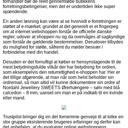
forhandler bør de reelt gennemløbe butikkens
forretningsbetingelser, men det er undertiden ikke super
spændende.
En anden løsning kan være at se hvorvidt e-forretningen er
støttet af e-mærket, grundet at det generelt er et fingerpeg
om at internet webshoppen forstår de officielle danske
regler, udover at shoppen nu og da overvåges af sagkyndige
som forstår de gældende bestemmelser. Derudover tilbydes
du mulighed for støtte, såfremt du møder besvær i
forbindelse med din handel.
Desuden er det fornuftigt at køber er hensynstagende til de
mest betydningsfulde vilkår der har betydning for ordren,
som eksempelvis den returrettighed e-shoppen har. Her er
det tillige afgørende, at man når som helst beholder sin
ordremail, så man altid vil kunne dokumentere sin ordre af
Nordahl Jewellery SWEETS Ørerhængere – sølv med blå
calcedon – 8 mm, uanset om man er på indkøb til en kvinde
eller mand.
Trustpilot bringer dig en del fornemme genveje til at tolke en
stor gruppe eksisterende brugeres erfaringer og derfor kan
det anbefales, at du evaluerer online webshoppens