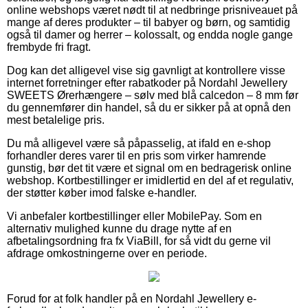
online webshops været nødt til at nedbringe prisniveauet på
mange af deres produkter – til babyer og børn, og samtidig
også til damer og herrer – kolossalt, og endda nogle gange
frembyde fri fragt.
Dog kan det alligevel vise sig gavnligt at kontrollere visse
internet forretninger efter rabatkoder på Nordahl Jewellery
SWEETS Ørerhængere – sølv med blå calcedon – 8 mm før
du gennemfører din handel, så du er sikker på at opnå den
mest betalelige pris.
Du må alligevel være så påpasselig, at ifald en e-shop
forhandler deres varer til en pris som virker hamrende
gunstig, bør det tit være et signal om en bedragerisk online
webshop. Kortbestillinger er imidlertid en del af et regulativ,
der støtter køber imod falske e-handler.
Vi anbefaler kortbestillinger eller MobilePay. Som en
alternativ mulighed kunne du drage nytte af en
afbetalingsordning fra fx ViaBill, for så vidt du gerne vil
afdrage omkostningerne over en periode.
Forud for at folk handler på en Nordahl Jewellery e-