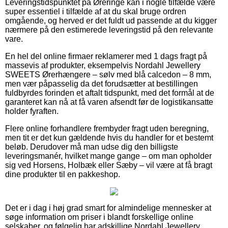
Leveringstidspunktet på Øreringe kan i nogle tilfælde være
super essentiel i tilfælde af at du skal bruge ordren
omgående, og herved er det fuldt ud passende at du kigger
nærmere på den estimerede leveringstid på den relevante
vare.
En hel del online firmaer reklamerer med 1 dags fragt på
massevis af produkter, eksempelvis Nordahl Jewellery
SWEETS Ørerhængere – sølv med blå calcedon – 8 mm,
men vær påpasselig da det forudsætter at bestillingen
fuldbyrdes forinden et aftalt tidspunkt, med det formål at de
garanteret kan nå at få varen afsendt før de logistikansatte
holder fyraften.
Flere online forhandlere frembyder fragt uden beregning,
men tit er det kun gældende hvis du handler for et bestemt
beløb. Derudover må man udse dig den billigste
leveringsmanér, hvilket mange gange – om man opholder
sig ved Horsens, Holbæk eller Sæby – vil være at få bragt
dine produkter til en pakkeshop.
Det er i dag i høj grad smart for almindelige mennesker at
søge information om priser i blandt forskellige online
selskaber, og følgelig har adskillige Nordahl Jewellery