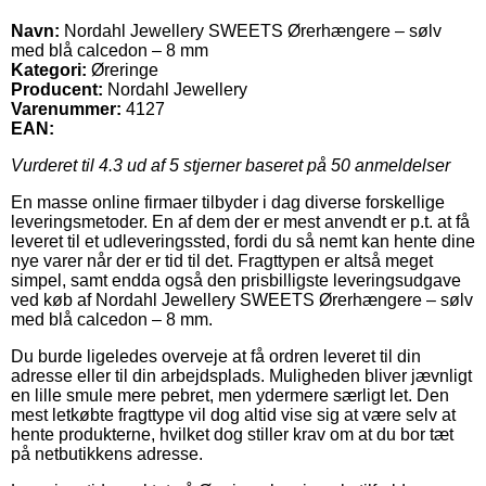
Navn:
Nordahl Jewellery SWEETS Ørerhængere – sølv
med blå calcedon – 8 mm
Kategori:
Øreringe
Producent:
Nordahl Jewellery
Varenummer:
4127
EAN:
Vurderet til
4.3
ud af 5 stjerner baseret på
50
anmeldelser
En masse online firmaer tilbyder i dag diverse forskellige
leveringsmetoder. En af dem der er mest anvendt er p.t. at få
leveret til et udleveringssted, fordi du så nemt kan hente dine
nye varer når der er tid til det. Fragttypen er altså meget
simpel, samt endda også den prisbilligste leveringsudgave
ved køb af Nordahl Jewellery SWEETS Ørerhængere – sølv
med blå calcedon – 8 mm.
Du burde ligeledes overveje at få ordren leveret til din
adresse eller til din arbejdsplads. Muligheden bliver jævnligt
en lille smule mere pebret, men ydermere særligt let. Den
mest letkøbte fragttype vil dog altid vise sig at være selv at
hente produkterne, hvilket dog stiller krav om at du bor tæt
på netbutikkens adresse.