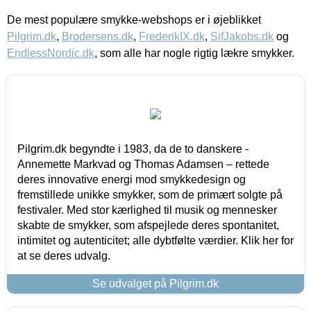
De mest populære smykke-webshops er i øjeblikket
Pilgrim.dk
,
Brodersens.dk
,
FrederikIX.dk
,
SifJakobs.dk
og
EndlessNordic.dk
, som alle har nogle rigtig lækre smykker.
Pilgrim.dk begyndte i 1983, da de to danskere -
Annemette Markvad og Thomas Adamsen – rettede
deres innovative energi mod smykkedesign og
fremstillede unikke smykker, som de primært solgte på
festivaler. Med stor kærlighed til musik og mennesker
skabte de smykker, som afspejlede deres spontanitet,
intimitet og autenticitet; alle dybtfølte værdier. Klik her for
at se deres udvalg.
Se udvalget på Pilgrim.dk