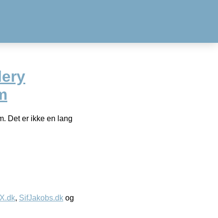
lery
m
 Det er ikke en lang
IX.dk
,
SifJakobs.dk
og