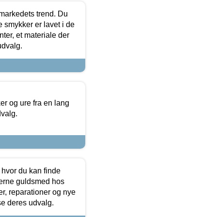
markedets trend. Du
e smykker er lavet i de
ter, et materiale der
udvalg.
 og ure fra en lang
dvalg.
 hvor du kan finde
terne guldsmed hos
r, reparationer og nye
se deres udvalg.