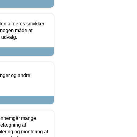
len af deres smykker
å nogen måde at
s udvalg.
inger og andre
gennemgår mange
 belægning af
olering og montering af