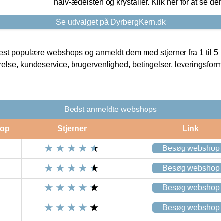
halv-ædelsten og krystaller. Klik her for at se de
Se udvalget på DyrbergKern.dk
t populære webshops og anmeldt dem med stjerner fra 1 til 5 ud
rrelse, kundeservice, brugervenlighed, betingelser, leveringsfor
Bedst anmeldte webshops
op
Stjerner
Link
Besøg webshop
Besøg webshop
Besøg webshop
Besøg webshop