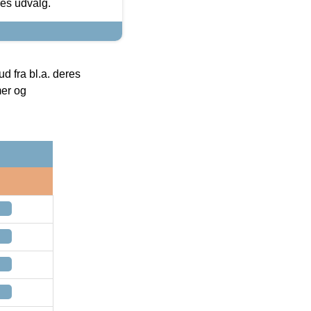
res udvalg.
 fra bl.a. deres
mer og