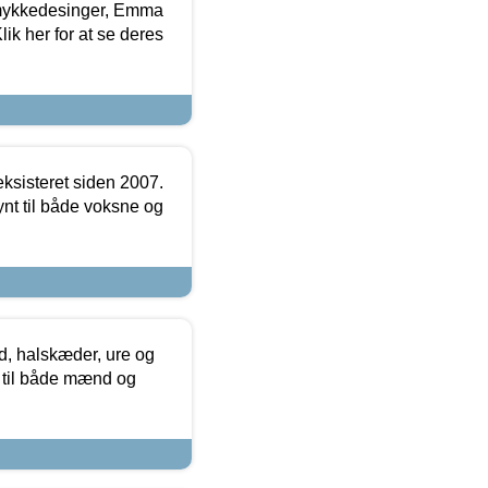
mykkedesinger, Emma
ik her for at se deres
ksisteret siden 2007.
nt til både voksne og
, halskæder, ure og
r til både mænd og