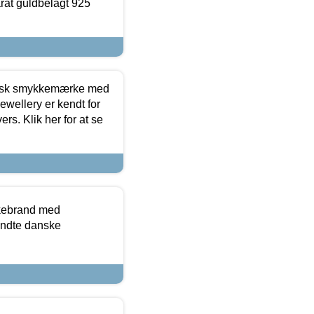
arat guldbelagt 925
dansk smykkemærke med
ewellery er kendt for
ers. Klik her for at se
kkebrand med
ndte danske