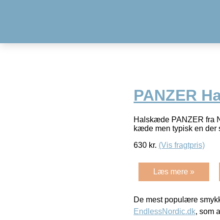
PANZER Hal
Halskæde PANZER fra Nor
kæde men typisk en der 
630
kr.
(Vis fragtpris)
Læs mere »
De mest populære smykk
EndlessNordic.dk
, som a