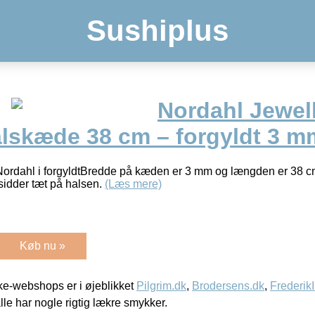
Sushiplus
Nordahl Jewel
skæde 38 cm – forgyldt 3 m
dahl i forgyldtBredde på kæden er 3 mm og længden er 38 cm.
sidder tæt på halsen.
(Læs mere)
Køb nu »
e-webshops er i øjeblikket
Pilgrim.dk
,
Brodersens.dk
,
Frederik
lle har nogle rigtig lækre smykker.