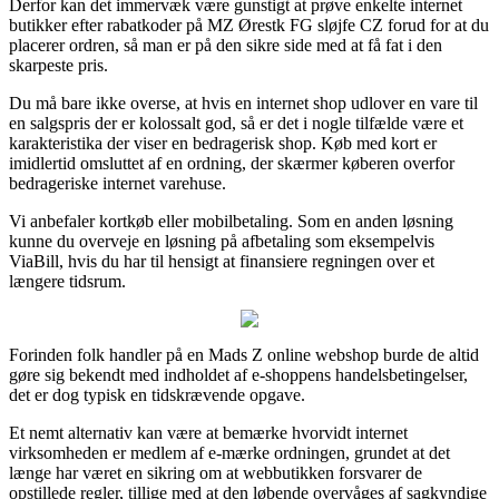
Derfor kan det immervæk være gunstigt at prøve enkelte internet
butikker efter rabatkoder på MZ Ørestk FG sløjfe CZ forud for at du
placerer ordren, så man er på den sikre side med at få fat i den
skarpeste pris.
Du må bare ikke overse, at hvis en internet shop udlover en vare til
en salgspris der er kolossalt god, så er det i nogle tilfælde være et
karakteristika der viser en bedragerisk shop. Køb med kort er
imidlertid omsluttet af en ordning, der skærmer køberen overfor
bedrageriske internet varehuse.
Vi anbefaler kortkøb eller mobilbetaling. Som en anden løsning
kunne du overveje en løsning på afbetaling som eksempelvis
ViaBill, hvis du har til hensigt at finansiere regningen over et
længere tidsrum.
Forinden folk handler på en Mads Z online webshop burde de altid
gøre sig bekendt med indholdet af e-shoppens handelsbetingelser,
det er dog typisk en tidskrævende opgave.
Et nemt alternativ kan være at bemærke hvorvidt internet
virksomheden er medlem af e-mærke ordningen, grundet at det
længe har været en sikring om at webbutikken forsvarer de
opstillede regler, tillige med at den løbende overvåges af sagkyndige