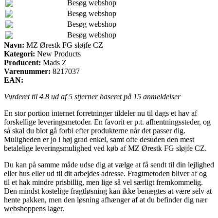
Besøg webshop
Besøg webshop
Besøg webshop
Besøg webshop
Navn:
MZ Ørestk FG sløjfe CZ
Kategori:
New Products
Producent:
Mads Z
Varenummer:
8217037
EAN:
Vurderet til
4.8
ud af 5 stjerner baseret på
15
anmeldelser
En stor portion internet forretninger tildeler nu til dags et hav af
forskellige leveringsmetoder. En favorit er p.t. afhentningssteder, og
så skal du blot gå forbi efter produkterne når det passer dig.
Muligheden er jo i høj grad enkel, samt ofte desuden den mest
betalelige leveringsmulighed ved køb af MZ Ørestk FG sløjfe CZ.
Du kan på samme måde udse dig at vælge at få sendt til din lejlighed
eller hus eller ud til dit arbejdes adresse. Fragtmetoden bliver af og
til et hak mindre prisbillig, men lige så vel særligt fremkommelig.
Den mindst kostelige fragtløsning kan ikke benægtes at være selv at
hente pakken, men den løsning afhænger af at du befinder dig nær
webshoppens lager.