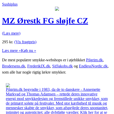
Sushiplus
MZ Ørestk FG sløjfe CZ
(Læs mere)
295
kr.
(Vis fragtpris)
Læs mere »
Køb nu »
De mest populære smykke-webshops er i øjeblikket
Pilgrim.dk
,
Brodersens.dk
,
FrederikIX.dk
,
SifJakobs.dk
og
EndlessNordic.dk
,
som alle har nogle rigtig lækre smykker.
Pilgrim.dk begyndte i 1983, da de to danskere - Annemette
Markvad og Thomas Adamsen – rettede deres innovative
energi mod smykkedesign og fremstillede unikke smykker, som
de primært solgte på festivaler. Med stor kærlighed til musik og
mennesker skabte de smykker, som afspejlede deres spontanitet,
intimitet og autenticitet; alle dybtfølte værdier. Klik her for at se