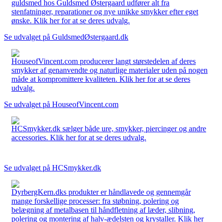
guldsmed hos Guldsmed Østergaard udfører alt fra
stenfatninger, reparationer og nye unikke smykker efter eget
ønske. Klik her for at se deres udvalg.
Se udvalget på GuldsmedØstergaard.dk
HouseofVincent.com producerer langt størstedelen af deres
smykker af genanvendte og naturlige materialer uden på nogen
måde at kompromittere kvaliteten. Klik her for at se deres
udvalg.
Se udvalget på HouseofVincent.com
HCSmykker.dk sælger både ure, smykker, piercinger og andre
accessories. Klik her for at se deres udvalg.
Se udvalget på HCSmykker.dk
DyrbergKern.dks produkter er håndlavede og gennemgår
mange forskellige processer: fra støbning, polering og
belægning af metalbasen til håndfletning af læder, slibning,
polering og montering af halv-ædelsten og krystaller. Klik her