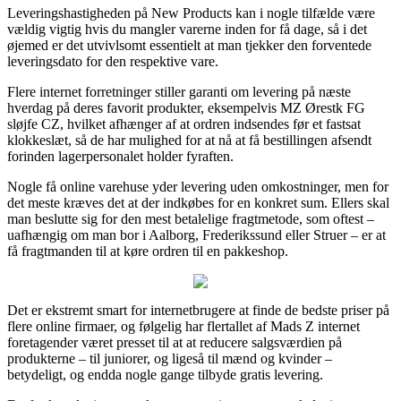
Leveringshastigheden på New Products kan i nogle tilfælde være
vældig vigtig hvis du mangler varerne inden for få dage, så i det
øjemed er det utvivlsomt essentielt at man tjekker den forventede
leveringsdato for den respektive vare.
Flere internet forretninger stiller garanti om levering på næste
hverdag på deres favorit produkter, eksempelvis MZ Ørestk FG
sløjfe CZ, hvilket afhænger af at ordren indsendes før et fastsat
klokkeslæt, så de har mulighed for at nå at få bestillingen afsendt
forinden lagerpersonalet holder fyraften.
Nogle få online varehuse yder levering uden omkostninger, men for
det meste kræves det at der indkøbes for en konkret sum. Ellers skal
man beslutte sig for den mest betalelige fragtmetode, som oftest –
uafhængig om man bor i Aalborg, Frederikssund eller Struer – er at
få fragtmanden til at køre ordren til en pakkeshop.
Det er ekstremt smart for internetbrugere at finde de bedste priser på
flere online firmaer, og følgelig har flertallet af Mads Z internet
foretagender været presset til at at reducere salgsværdien på
produkterne – til juniorer, og ligeså til mænd og kvinder –
betydeligt, og endda nogle gange tilbyde gratis levering.