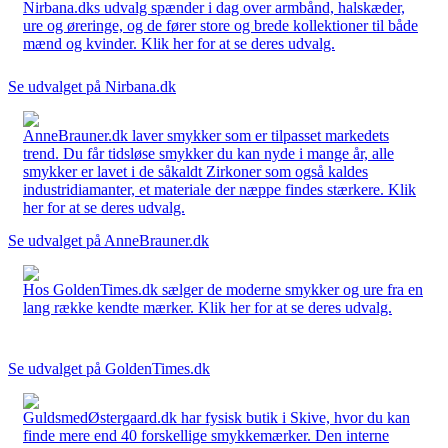
Nirbana.dks udvalg spænder i dag over armbånd, halskæder,
ure og øreringe, og de fører store og brede kollektioner til både
mænd og kvinder. Klik her for at se deres udvalg.
Se udvalget på Nirbana.dk
AnneBrauner.dk laver smykker som er tilpasset markedets
trend. Du får tidsløse smykker du kan nyde i mange år, alle
smykker er lavet i de såkaldt Zirkoner som også kaldes
industridiamanter, et materiale der næppe findes stærkere. Klik
her for at se deres udvalg.
Se udvalget på AnneBrauner.dk
Hos GoldenTimes.dk sælger de moderne smykker og ure fra en
lang række kendte mærker. Klik her for at se deres udvalg.
Se udvalget på GoldenTimes.dk
GuldsmedØstergaard.dk har fysisk butik i Skive, hvor du kan
finde mere end 40 forskellige smykkemærker. Den interne