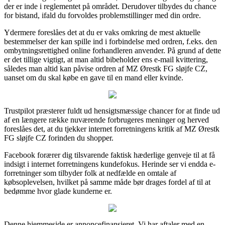
der er inde i reglementet på området. Derudover tilbydes du chance
for bistand, ifald du forvoldes problemstillinger med din ordre.
Ydermere foreslåes det at du er vaks omkring de mest aktuelle
bestemmelser der kan spille ind i forbindelse med ordren, f.eks. den
ombytningsrettighed online forhandleren anvender. På grund af dette
er det tillige vigtigt, at man altid bibeholder ens e-mail kvittering,
således man altid kan påvise ordren af MZ Ørestk FG sløjfe CZ,
uanset om du skal købe en gave til en mand eller kvinde.
Trustpilot præsterer fuldt ud hensigtsmæssige chancer for at finde ud
af en længere række nuværende forbrugeres meninger og herved
foreslåes det, at du tjekker internet forretningens kritik af MZ Ørestk
FG sløjfe CZ forinden du shopper.
Facebook forærer dig tilsvarende faktisk hæderlige genveje til at få
indsigt i internet forretningens kundefokus. Herinde ser vi endda e-
forretninger som tilbyder folk at nedfælde en omtale af
købsoplevelsen, hvilket på samme måde bør drages fordel af til at
bedømme hvor glade kunderne er.
Denne hjemmeside er annoncefinansieret. Vi har aftaler med en