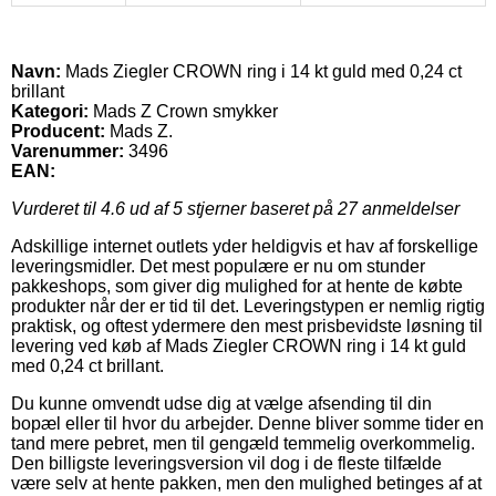
Navn:
Mads Ziegler CROWN ring i 14 kt guld med 0,24 ct
brillant
Kategori:
Mads Z Crown smykker
Producent:
Mads Z.
Varenummer:
3496
EAN:
Vurderet til
4.6
ud af 5 stjerner baseret på
27
anmeldelser
Adskillige internet outlets yder heldigvis et hav af forskellige
leveringsmidler. Det mest populære er nu om stunder
pakkeshops, som giver dig mulighed for at hente de købte
produkter når der er tid til det. Leveringstypen er nemlig rigtig
praktisk, og oftest ydermere den mest prisbevidste løsning til
levering ved køb af Mads Ziegler CROWN ring i 14 kt guld
med 0,24 ct brillant.
Du kunne omvendt udse dig at vælge afsending til din
bopæl eller til hvor du arbejder. Denne bliver somme tider en
tand mere pebret, men til gengæld temmelig overkommelig.
Den billigste leveringsversion vil dog i de fleste tilfælde
være selv at hente pakken, men den mulighed betinges af at