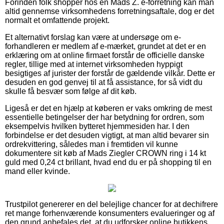
Forinden folk shopper hos en Mads Z. e-forretning kan man
altid gennemse virksomhedens forretningsaftale, dog er det
normalt et omfattende projekt.
Et alternativt forslag kan være at undersøge om e-
forhandleren er medlem af e-mærket, grundet at det er en
erklæring om at online firmaet forstår de officielle danske
regler, tillige med at internet virksomheden hyppigt
besigtiges af jurister der forstår de gældende vilkår. Dette er
desuden en god genvej til at få assistance, for så vidt du
skulle få besvær som følge af dit køb.
Ligeså er det en hjælp at køberen er vaks omkring de mest
essentielle betingelser der har betydning for ordren, som
eksempelvis hvilken bytteret hjemmesiden har. I den
forbindelse er det desuden vigtigt, at man altid bevarer sin
ordrekvittering, således man i fremtiden vil kunne
dokumentere sit køb af Mads Ziegler CROWN ring i 14 kt
guld med 0,24 ct brillant, hvad end du er på shopping til en
mand eller kvinde.
Trustpilot genererer en del belejlige chancer for at dechifrere
ret mange forhenværende konsumenters evalueringer og af
den grund anbefales det, at du udforsker online butikkens