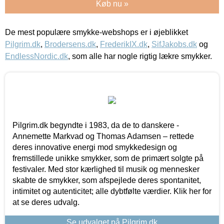
Køb nu »
De mest populære smykke-webshops er i øjeblikket
Pilgrim.dk
,
Brodersens.dk
,
FrederikIX.dk
,
SifJakobs.dk
og
EndlessNordic.dk
, som alle har nogle rigtig lækre smykker.
Pilgrim.dk begyndte i 1983, da de to danskere -
Annemette Markvad og Thomas Adamsen – rettede
deres innovative energi mod smykkedesign og
fremstillede unikke smykker, som de primært solgte på
festivaler. Med stor kærlighed til musik og mennesker
skabte de smykker, som afspejlede deres spontanitet,
intimitet og autenticitet; alle dybtfølte værdier. Klik her for
at se deres udvalg.
Se udvalget på Pilgrim.dk