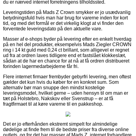
du er nærved internet forretningens tilholdssted.
Leveringstiden på Mads Z Crown smykker er jo usædvanlig
betydningsfuld hvis man har brug for varerne inden for kort
tid, og med det formål er det virkelig klogt at vi finder den
forventede leveringsdato på den aktuelle vare.
Masser af e-shops byder på levering efter en enkelt hverdag
på en hel del produkter, eksempelvis Mads Ziegler CROWN
ring i 14 kt guld med 0,24 ct brillant, som alligevel er regnet
ud fra at ordren laves tidligere end et fastslået klokkeslæt,
sådan at de har en chance for at nå at få ordren distribueret
forinden lagermedarbejderne får fri.
Flere internet firmaer frembyder gebyrfri levering, men oftest
gælder det kun hvis du køber for en konkret sum. Som
alternativ bør man snuppe den mindst kostelige
leveringsmodel, hvilket gerne – uden hensyn til om man er
tæt på Holstebro, Nakskov eller Svenstrup – er at få
fragtfirmaet til at køre varerne til en pakkeshop.
Det er jo efterhånden ekstremt simpelt for almindelige
dødelige at finde frem til de bedste priser fra diverse online
outlets, og for det har masser af Mads Z. internet forhandlere