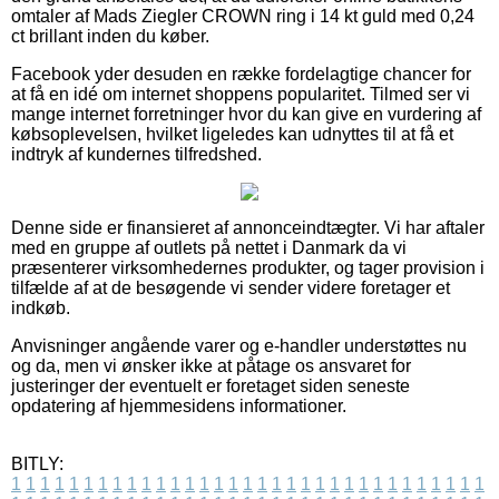
omtaler af Mads Ziegler CROWN ring i 14 kt guld med 0,24
ct brillant inden du køber.
Facebook yder desuden en række fordelagtige chancer for
at få en idé om internet shoppens popularitet. Tilmed ser vi
mange internet forretninger hvor du kan give en vurdering af
købsoplevelsen, hvilket ligeledes kan udnyttes til at få et
indtryk af kundernes tilfredshed.
Denne side er finansieret af annonceindtægter. Vi har aftaler
med en gruppe af outlets på nettet i Danmark da vi
præsenterer virksomhedernes produkter, og tager provision i
tilfælde af at de besøgende vi sender videre foretager et
indkøb.
Anvisninger angående varer og e-handler understøttes nu
og da, men vi ønsker ikke at påtage os ansvaret for
justeringer der eventuelt er foretaget siden seneste
opdatering af hjemmesidens informationer.
BITLY:
1
1
1
1
1
1
1
1
1
1
1
1
1
1
1
1
1
1
1
1
1
1
1
1
1
1
1
1
1
1
1
1
1