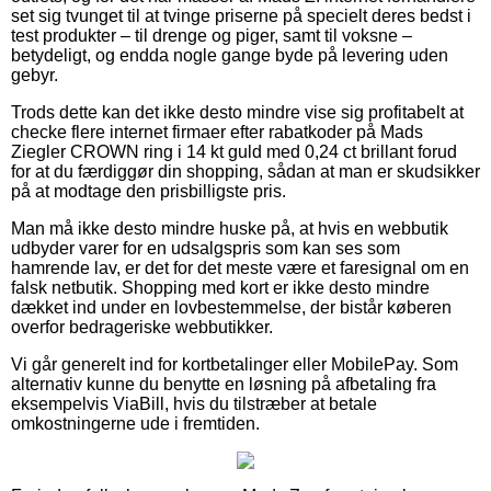
set sig tvunget til at tvinge priserne på specielt deres bedst i
test produkter – til drenge og piger, samt til voksne –
betydeligt, og endda nogle gange byde på levering uden
gebyr.
Trods dette kan det ikke desto mindre vise sig profitabelt at
checke flere internet firmaer efter rabatkoder på Mads
Ziegler CROWN ring i 14 kt guld med 0,24 ct brillant forud
for at du færdiggør din shopping, sådan at man er skudsikker
på at modtage den prisbilligste pris.
Man må ikke desto mindre huske på, at hvis en webbutik
udbyder varer for en udsalgspris som kan ses som
hamrende lav, er det for det meste være et faresignal om en
falsk netbutik. Shopping med kort er ikke desto mindre
dækket ind under en lovbestemmelse, der bistår køberen
overfor bedrageriske webbutikker.
Vi går generelt ind for kortbetalinger eller MobilePay. Som
alternativ kunne du benytte en løsning på afbetaling fra
eksempelvis ViaBill, hvis du tilstræber at betale
omkostningerne ude i fremtiden.