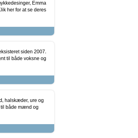
mykkedesinger, Emma
ik her for at se deres
ksisteret siden 2007.
nt til både voksne og
, halskæder, ure og
r til både mænd og