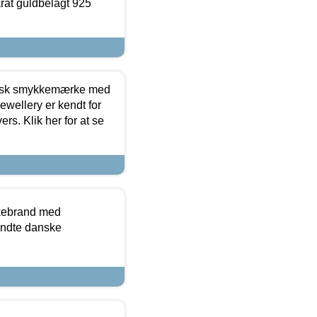
arat guldbelagt 925
dansk smykkemærke med
ewellery er kendt for
ers. Klik her for at se
kkebrand med
ndte danske