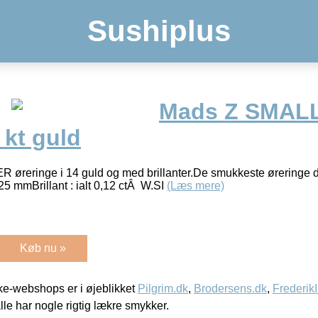
Sushiplus
Mads Z SMAL
 kt guld
eringe i 14 guld og med brillanter.De smukkeste øreringe der
 25 mmBrillant : ialt 0,12 ctÂ W.SI
(Læs mere)
Køb nu »
e-webshops er i øjeblikket
Pilgrim.dk
,
Brodersens.dk
,
Frederik
lle har nogle rigtig lækre smykker.