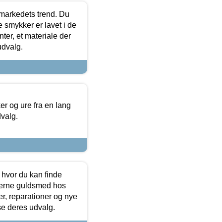
markedets trend. Du
e smykker er lavet i de
ter, et materiale der
udvalg.
 og ure fra en lang
dvalg.
 hvor du kan finde
terne guldsmed hos
r, reparationer og nye
se deres udvalg.