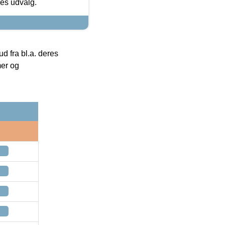
res udvalg.
 fra bl.a. deres
mer og