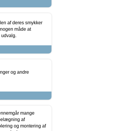
len af deres smykker
å nogen måde at
s udvalg.
inger og andre
gennemgår mange
 belægning af
olering og montering af