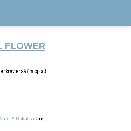
L FLOWER
 kravler så fint op ad
IX.dk
,
SifJakobs.dk
og