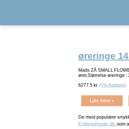
øreringe 14
Mads ZÂ SMALL FLOWER ør
øret.Størrelse øreringe :
6277.5
kr.
(Vis fragtpris)
Læs mere »
De mest populære smykk
EndlessNordic.dk
, som a