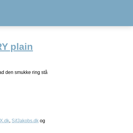
Y plain
ad den smukke ring stå
IX.dk
,
SifJakobs.dk
og