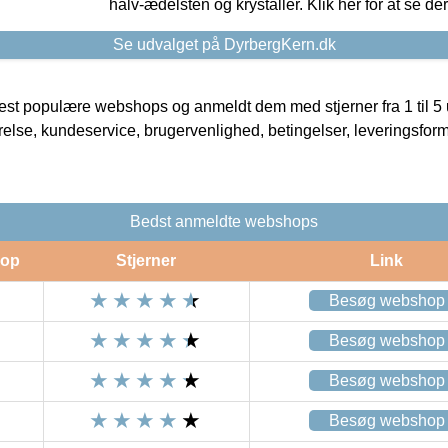
halv-ædelsten og krystaller. Klik her for at se de
Se udvalget på DyrbergKern.dk
t populære webshops og anmeldt dem med stjerner fra 1 til 5 ud
rrelse, kundeservice, brugervenlighed, betingelser, leveringsfor
Bedst anmeldte webshops
op
Stjerner
Link
Besøg webshop
Besøg webshop
Besøg webshop
Besøg webshop