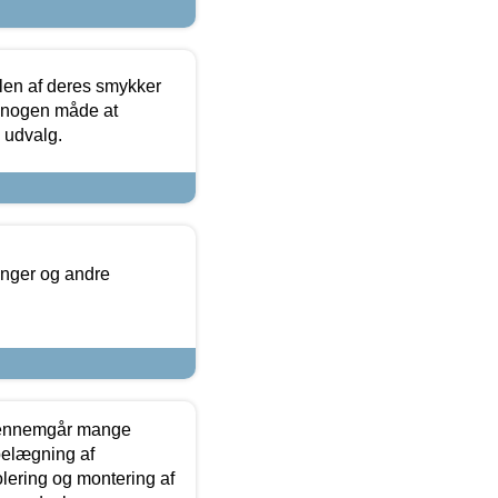
len af deres smykker
å nogen måde at
s udvalg.
inger og andre
gennemgår mange
 belægning af
olering og montering af