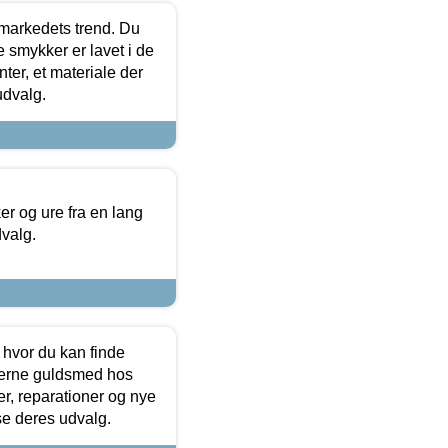
markedets trend. Du
e smykker er lavet i de
ter, et materiale der
udvalg.
 og ure fra en lang
dvalg.
 hvor du kan finde
terne guldsmed hos
r, reparationer og nye
se deres udvalg.