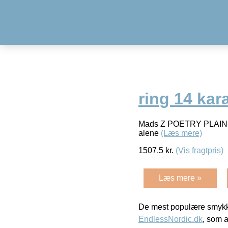
ring 14 kar
Mads Z POETRY PLAIN rin
alene
(Læs mere)
1507.5
kr.
(Vis fragtpris)
Læs mere »
De mest populære smykk
EndlessNordic.dk
, som a