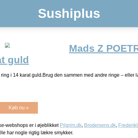
Sushiplus
Mads Z POETR
at guld
g i 14 karat guld.Brug den sammen med andre ringe – eller l
Køb nu »
e-webshops er i øjeblikket
Pilgrim.dk
,
Brodersens.dk
,
Frederik
lle har nogle rigtig lækre smykker.