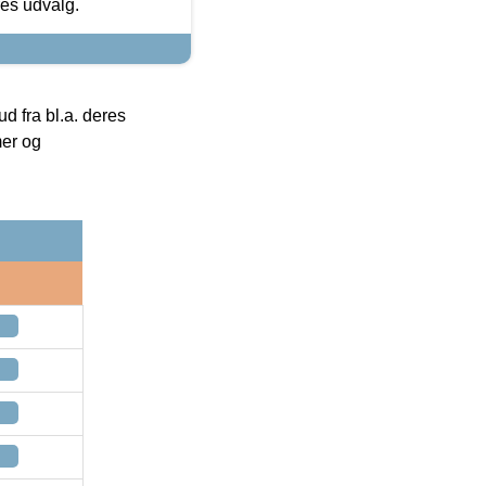
res udvalg.
 fra bl.a. deres
mer og