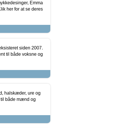
mykkedesinger, Emma
ik her for at se deres
ksisteret siden 2007.
nt til både voksne og
, halskæder, ure og
r til både mænd og