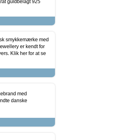
arat guldbelagt 925
dansk smykkemærke med
ewellery er kendt for
ers. Klik her for at se
kkebrand med
ndte danske