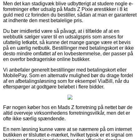
Men det kan stadigvæk blive udbytterigt at studere nogle e-
forretninger efter udsalg på Mads Z Pixie ørestikker i 8 kt
guld med cz forinden du bestiller, sådan at man er garanteret
at indhente den mest betalelige pris.
Du bør imidlertid være så påvagt, at i tilfælde af at en
webbutik sælger varer til en udsalgspris som anses for
ufattelig letkøbt, så kunne det mange gange være et bevis
på en uærlig netbutik. Bestillinger med betalingskort er ikke
desto mindre omfattet af en lovbestemmelse, der passer på
en overfor bedrageriske online butikker.
Vi anbefaler generelt bestillinger med betalingskort eller
MobilePay. Som en alternativ mulighed bør du drage fordel
af en afbetalingsløsning som for eksempel ViaBill, når du
efterspørger at godtgøre beløbet i flere bidder.
Før nogen køber hos en Mads Z forretning på nettet bør de
altid overveje virksomhedens forretningsvilkår, men det er
ofte ikke særlig spændende.
En nem løsning kunne være at se nærmere på om internet
butikken er tilsluttet e-mærket, hvilket typisk er et signal om