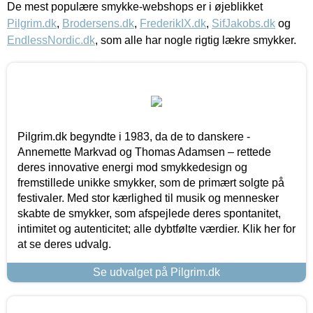
De mest populære smykke-webshops er i øjeblikket
Pilgrim.dk
,
Brodersens.dk
,
FrederikIX.dk
,
SifJakobs.dk
og
EndlessNordic.dk
, som alle har nogle rigtig lækre smykker.
Pilgrim.dk begyndte i 1983, da de to danskere -
Annemette Markvad og Thomas Adamsen – rettede
deres innovative energi mod smykkedesign og
fremstillede unikke smykker, som de primært solgte på
festivaler. Med stor kærlighed til musik og mennesker
skabte de smykker, som afspejlede deres spontanitet,
intimitet og autenticitet; alle dybtfølte værdier. Klik her for
at se deres udvalg.
Se udvalget på Pilgrim.dk