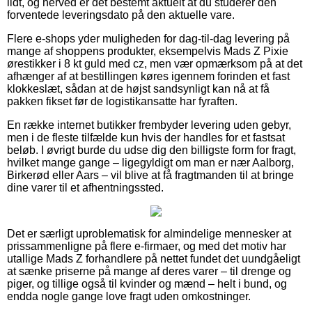
lidt, og herved er det bestemt aktuelt at du studerer den
forventede leveringsdato på den aktuelle vare.
Flere e-shops yder muligheden for dag-til-dag levering på
mange af shoppens produkter, eksempelvis Mads Z Pixie
ørestikker i 8 kt guld med cz, men vær opmærksom på at det
afhænger af at bestillingen køres igennem forinden et fast
klokkeslæt, sådan at de højst sandsynligt kan nå at få
pakken fikset før de logistikansatte har fyraften.
En række internet butikker frembyder levering uden gebyr,
men i de fleste tilfælde kun hvis der handles for et fastsat
beløb. I øvrigt burde du udse dig den billigste form for fragt,
hvilket mange gange – ligegyldigt om man er nær Aalborg,
Birkerød eller Aars – vil blive at få fragtmanden til at bringe
dine varer til et afhentningssted.
Det er særligt uproblematisk for almindelige mennesker at
prissammenligne på flere e-firmaer, og med det motiv har
utallige Mads Z forhandlere på nettet fundet det uundgåeligt
at sænke priserne på mange af deres varer – til drenge og
piger, og tillige også til kvinder og mænd – helt i bund, og
endda nogle gange love fragt uden omkostninger.