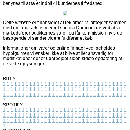
benyttes til at få et indblik i kundernes tilfredshed.
Dette website er finansieret af reklamer. Vi arbejder sammen
med en lang række internet shops i Danmark derved at vi
markedsfører butikkernes varer, og får kommission hvis de
besøgende vi sender videre fuldfører et køb.
Informationer om varer og online firmaer vedligeholdes
hyppigt, men vi ønsker ikke at blive stillet ansvarlig for
modifikationer der er udarbejdet siden sidste opdatering af
de viste oplysninger.
BITLY:
1
1
1
1
1
1
1
1
1
1
1
1
1
1
1
1
1
1
1
1
1
1
1
1
1
1
1
1
1
1
1
1
1
1
1
1
1
1
1
1
1
1
1
1
1
1
1
1
1
1
1
1
1
1
1
1
1
1
1
1
1
1
1
1
1
1
1
1
1
1
1
1
1
1
1
1
1
1
1
1
1
1
1
1
1
1
1
1
1
1
1
1
1
1
1
1
1
1
1
1
SPOTIFY:
1
1
1
1
1
1
1
1
1
1
1
1
1
1
1
1
1
1
1
1
1
1
1
1
1
1
1
1
1
1
1
1
1
1
1
1
1
1
1
1
1
1
1
1
1
1
1
1
1
1
1
1
1
1
1
1
1
1
1
1
1
1
1
1
1
1
1
1
1
1
1
1
1
1
1
1
1
1
1
1
1
1
1
1
1
1
1
1
1
1
1
1
1
1
1
1
1
1
1
1