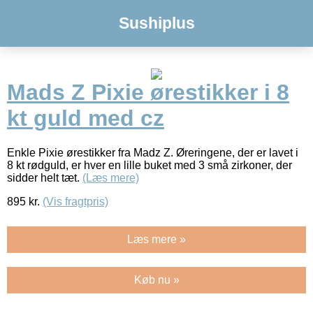
Sushiplus
Mads Z Pixie ørestikker i 8
kt guld med cz
Enkle Pixie ørestikker fra Madz Z. Øreringene, der er lavet i
8 kt rødguld, er hver en lille buket med 3 små zirkoner, der
sidder helt tæt.
(Læs mere)
895
kr.
(Vis fragtpris)
Læs mere »
Køb nu »