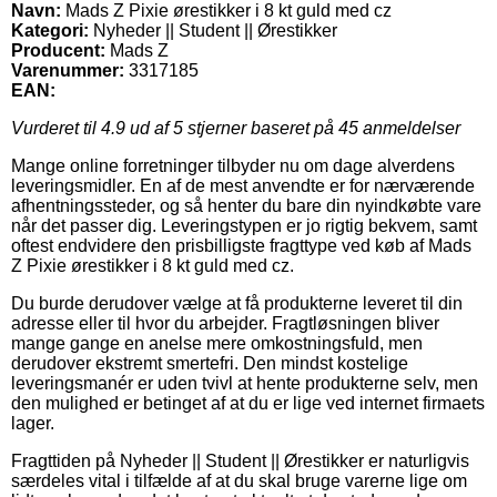
Navn:
Mads Z Pixie ørestikker i 8 kt guld med cz
Kategori:
Nyheder || Student || Ørestikker
Producent:
Mads Z
Varenummer:
3317185
EAN:
Vurderet til
4.9
ud af 5 stjerner baseret på
45
anmeldelser
Mange online forretninger tilbyder nu om dage alverdens
leveringsmidler. En af de mest anvendte er for nærværende
afhentningssteder, og så henter du bare din nyindkøbte vare
når det passer dig. Leveringstypen er jo rigtig bekvem, samt
oftest endvidere den prisbilligste fragttype ved køb af Mads
Z Pixie ørestikker i 8 kt guld med cz.
Du burde derudover vælge at få produkterne leveret til din
adresse eller til hvor du arbejder. Fragtløsningen bliver
mange gange en anelse mere omkostningsfuld, men
derudover ekstremt smertefri. Den mindst kostelige
leveringsmanér er uden tvivl at hente produkterne selv, men
den mulighed er betinget af at du er lige ved internet firmaets
lager.
Fragttiden på Nyheder || Student || Ørestikker er naturligvis
særdeles vital i tilfælde af at du skal bruge varerne lige om