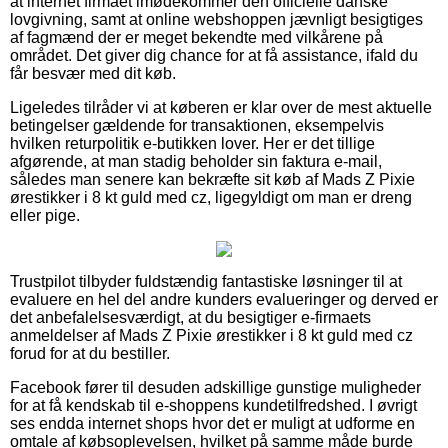
at internet firmaet imødekommer den officielle danske
lovgivning, samt at online webshoppen jævnligt besigtiges
af fagmænd der er meget bekendte med vilkårene på
området. Det giver dig chance for at få assistance, ifald du
får besvær med dit køb.
Ligeledes tilråder vi at køberen er klar over de mest aktuelle
betingelser gældende for transaktionen, eksempelvis
hvilken returpolitik e-butikken lover. Her er det tillige
afgørende, at man stadig beholder sin faktura e-mail,
således man senere kan bekræfte sit køb af Mads Z Pixie
ørestikker i 8 kt guld med cz, ligegyldigt om man er dreng
eller pige.
Trustpilot tilbyder fuldstændig fantastiske løsninger til at
evaluere en hel del andre kunders evalueringer og derved er
det anbefalelsesværdigt, at du besigtiger e-firmaets
anmeldelser af Mads Z Pixie ørestikker i 8 kt guld med cz
forud for at du bestiller.
Facebook fører til desuden adskillige gunstige muligheder
for at få kendskab til e-shoppens kundetilfredshed. I øvrigt
ses endda internet shops hvor det er muligt at udforme en
omtale af købsoplevelsen, hvilket på samme måde burde