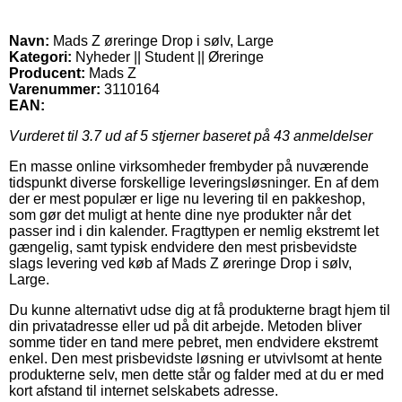
Navn:
Mads Z øreringe Drop i sølv, Large
Kategori:
Nyheder || Student || Øreringe
Producent:
Mads Z
Varenummer:
3110164
EAN:
Vurderet til
3.7
ud af 5 stjerner baseret på
43
anmeldelser
En masse online virksomheder frembyder på nuværende
tidspunkt diverse forskellige leveringsløsninger. En af dem
der er mest populær er lige nu levering til en pakkeshop,
som gør det muligt at hente dine nye produkter når det
passer ind i din kalender. Fragttypen er nemlig ekstremt let
gængelig, samt typisk endvidere den mest prisbevidste
slags levering ved køb af Mads Z øreringe Drop i sølv,
Large.
Du kunne alternativt udse dig at få produkterne bragt hjem til
din privatadresse eller ud på dit arbejde. Metoden bliver
somme tider en tand mere pebret, men endvidere ekstremt
enkel. Den mest prisbevidste løsning er utvivlsomt at hente
produkterne selv, men dette står og falder med at du er med
kort afstand til internet selskabets adresse.