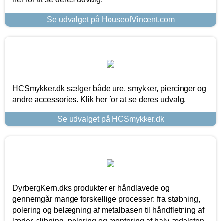
Se udvalget på HouseofVincent.com
HCSmykker.dk sælger både ure, smykker, piercinger og
andre accessories. Klik her for at se deres udvalg.
Se udvalget på HCSmykker.dk
DyrbergKern.dks produkter er håndlavede og
gennemgår mange forskellige processer: fra støbning,
polering og belægning af metalbasen til håndfletning af
læder, slibning, polering og montering af halv-ædelsten