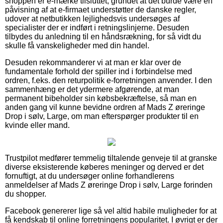
shoppen er e-mærke tilsluttet, grundet at det burde være en
påvisning af at e-firmaet understøtter de danske regler,
udover at netbutikken lejlighedsvis undersøges af
specialister der er indført i retningslinjerne. Desuden
tilbydes du anledning til en håndsrækning, for så vidt du
skulle få vanskeligheder med din handel.
Desuden rekommanderer vi at man er klar over de
fundamentale forhold der spiller ind i forbindelse med
ordren, f.eks. den returpolitik e-forretningen anvender. I den
sammenhæng er det ydermere afgørende, at man
permanent bibeholder sin købsbekræftelse, så man en
anden gang vil kunne bevidne ordren af Mads Z øreringe
Drop i sølv, Large, om man efterspørger produkter til en
kvinde eller mand.
Trustpilot medfører temmelig tiltalende genveje til at granske
diverse eksisterende køberes meninger og derved er det
fornuftigt, at du undersøger online forhandlerens
anmeldelser af Mads Z øreringe Drop i sølv, Large forinden
du shopper.
Facebook genererer lige så vel altid habile muligheder for at
få kendskab til online forretningens popularitet. I øvrigt er der