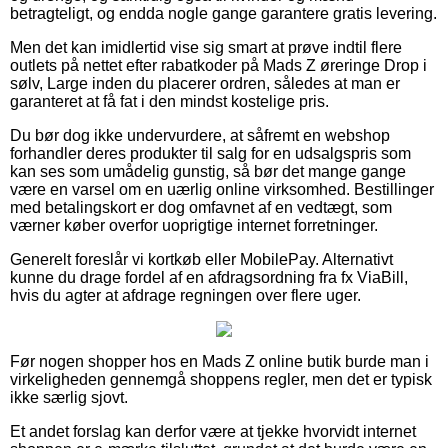
betragteligt, og endda nogle gange garantere gratis levering.
Men det kan imidlertid vise sig smart at prøve indtil flere
outlets på nettet efter rabatkoder på Mads Z øreringe Drop i
sølv, Large inden du placerer ordren, således at man er
garanteret at få fat i den mindst kostelige pris.
Du bør dog ikke undervurdere, at såfremt en webshop
forhandler deres produkter til salg for en udsalgspris som
kan ses som umådelig gunstig, så bør det mange gange
være en varsel om en uærlig online virksomhed. Bestillinger
med betalingskort er dog omfavnet af en vedtægt, som
værner køber overfor uoprigtige internet forretninger.
Generelt foreslår vi kortkøb eller MobilePay. Alternativt
kunne du drage fordel af en afdragsordning fra fx ViaBill,
hvis du agter at afdrage regningen over flere uger.
Før nogen shopper hos en Mads Z online butik burde man i
virkeligheden gennemgå shoppens regler, men det er typisk
ikke særlig sjovt.
Et andet forslag kan derfor være at tjekke hvorvidt internet