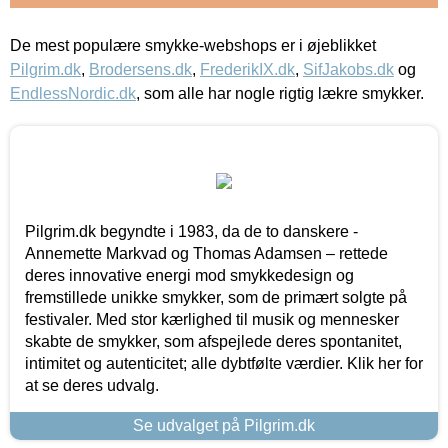
De mest populære smykke-webshops er i øjeblikket
Pilgrim.dk
,
Brodersens.dk
,
FrederikIX.dk
,
SifJakobs.dk
og
EndlessNordic.dk
, som alle har nogle rigtig lækre smykker.
Pilgrim.dk begyndte i 1983, da de to danskere -
Annemette Markvad og Thomas Adamsen – rettede
deres innovative energi mod smykkedesign og
fremstillede unikke smykker, som de primært solgte på
festivaler. Med stor kærlighed til musik og mennesker
skabte de smykker, som afspejlede deres spontanitet,
intimitet og autenticitet; alle dybtfølte værdier. Klik her for
at se deres udvalg.
Se udvalget på Pilgrim.dk