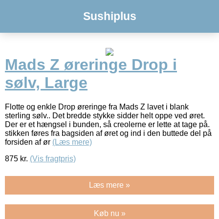
Sushiplus
Mads Z øreringe Drop i
sølv, Large
Flotte og enkle Drop øreringe fra Mads Z lavet i blank
sterling sølv.. Det bredde stykke sidder helt oppe ved øret.
Der er et hængsel i bunden, så creolerne er lette at tage på.
stikken føres fra bagsiden af øret og ind i den buttede del på
forsiden af ør
(Læs mere)
875
kr.
(Vis fragtpris)
Læs mere »
Køb nu »