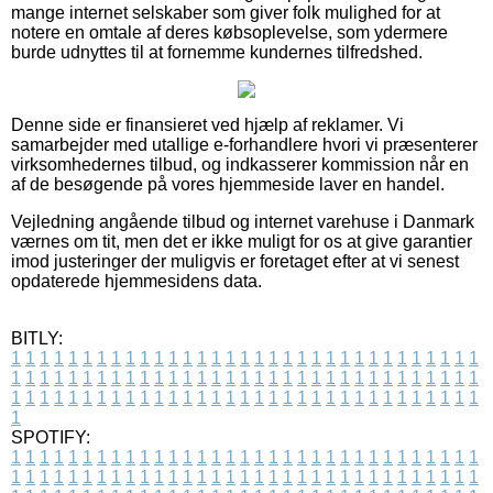
mange internet selskaber som giver folk mulighed for at
notere en omtale af deres købsoplevelse, som ydermere
burde udnyttes til at fornemme kundernes tilfredshed.
Denne side er finansieret ved hjælp af reklamer. Vi
samarbejder med utallige e-forhandlere hvori vi præsenterer
virksomhedernes tilbud, og indkasserer kommission når en
af de besøgende på vores hjemmeside laver en handel.
Vejledning angående tilbud og internet varehuse i Danmark
værnes om tit, men det er ikke muligt for os at give garantier
imod justeringer der muligvis er foretaget efter at vi senest
opdaterede hjemmesidens data.
BITLY:
1
1
1
1
1
1
1
1
1
1
1
1
1
1
1
1
1
1
1
1
1
1
1
1
1
1
1
1
1
1
1
1
1
1
1
1
1
1
1
1
1
1
1
1
1
1
1
1
1
1
1
1
1
1
1
1
1
1
1
1
1
1
1
1
1
1
1
1
1
1
1
1
1
1
1
1
1
1
1
1
1
1
1
1
1
1
1
1
1
1
1
1
1
1
1
1
1
1
1
1
SPOTIFY:
1
1
1
1
1
1
1
1
1
1
1
1
1
1
1
1
1
1
1
1
1
1
1
1
1
1
1
1
1
1
1
1
1
1
1
1
1
1
1
1
1
1
1
1
1
1
1
1
1
1
1
1
1
1
1
1
1
1
1
1
1
1
1
1
1
1