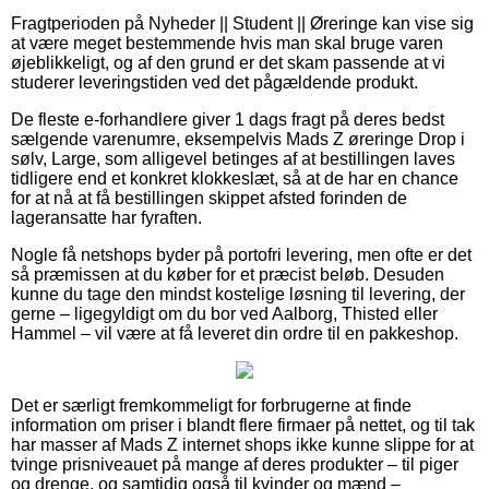
Fragtperioden på Nyheder || Student || Øreringe kan vise sig
at være meget bestemmende hvis man skal bruge varen
øjeblikkeligt, og af den grund er det skam passende at vi
studerer leveringstiden ved det pågældende produkt.
De fleste e-forhandlere giver 1 dags fragt på deres bedst
sælgende varenumre, eksempelvis Mads Z øreringe Drop i
sølv, Large, som alligevel betinges af at bestillingen laves
tidligere end et konkret klokkeslæt, så at de har en chance
for at nå at få bestillingen skippet afsted forinden de
lageransatte har fyraften.
Nogle få netshops byder på portofri levering, men ofte er det
så præmissen at du køber for et præcist beløb. Desuden
kunne du tage den mindst kostelige løsning til levering, der
gerne – ligegyldigt om du bor ved Aalborg, Thisted eller
Hammel – vil være at få leveret din ordre til en pakkeshop.
Det er særligt fremkommeligt for forbrugerne at finde
information om priser i blandt flere firmaer på nettet, og til tak
har masser af Mads Z internet shops ikke kunne slippe for at
tvinge prisniveauet på mange af deres produkter – til piger
og drenge, og samtidig også til kvinder og mænd –