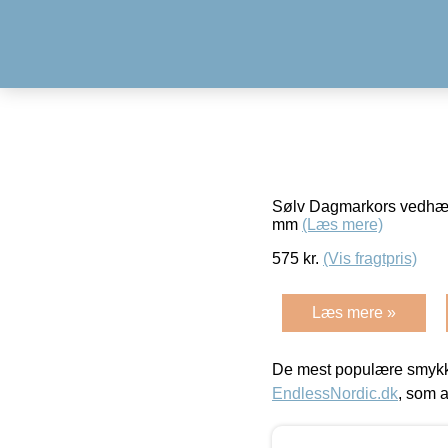
Sølv Dagmarkors vedhæn
mm
(Læs mere)
575
kr.
(Vis fragtpris)
Læs mere »
De mest populære smykk
EndlessNordic.dk
, som a