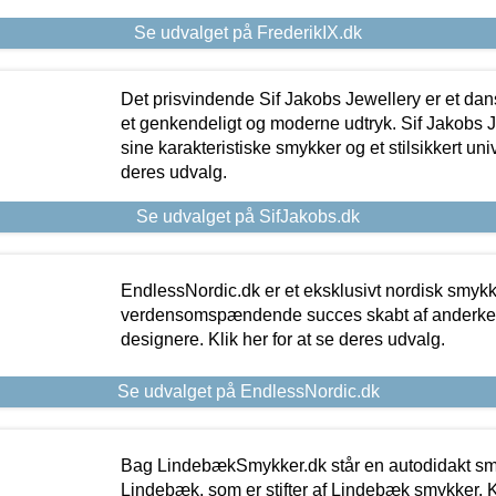
Se udvalget på FrederikIX.dk
Det prisvindende Sif Jakobs Jewellery er et 
et genkendeligt og moderne udtryk. Sif Jakobs J
sine karakteristiske smykker og et stilsikkert univ
deres udvalg.
Se udvalget på SifJakobs.dk
EndlessNordic.dk er et eksklusivt nordisk smy
verdensomspændende succes skabt af anderke
designere. Klik her for at se deres udvalg.
Se udvalget på EndlessNordic.dk
Bag LindebækSmykker.dk står en autodidakt s
Lindebæk, som er stifter af Lindebæk smykker. Kl