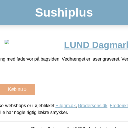
Sushiplus
LUND Dagmark
g med fadervor på bagsiden. Vedhænget er laser graveret. V
Køb nu »
e-webshops er i øjeblikket
Pilgrim.dk
,
Brodersens.dk
,
Frederik
lle har nogle rigtig lækre smykker.