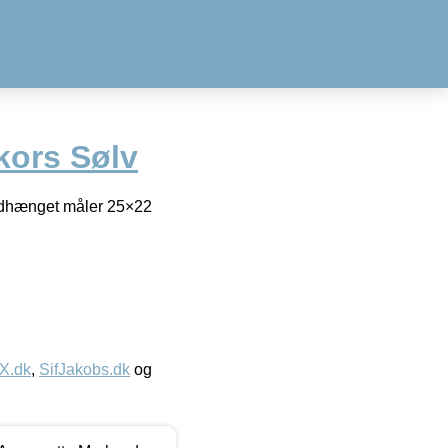
ors Sølv
edhænget måler 25×22
IX.dk
,
SifJakobs.dk
og