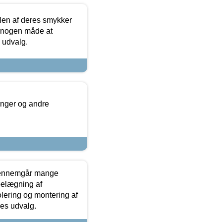
len af deres smykker
å nogen måde at
s udvalg.
inger og andre
gennemgår mange
 belægning af
olering og montering af
res udvalg.