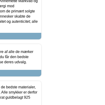
- Annemette Markvad og
ergi mod
som de primært solgte
mennesker skabte de
et og autenticitet; alle
.
re af alle de mærker
 du får den bedste
 se deres udvalg.
 de bedste materialer,
 Alle smykker er derfor
arat guldbelagt 925