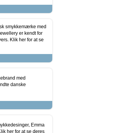
dansk smykkemærke med
ewellery er kendt for
ers. Klik her for at se
kkebrand med
ndte danske
mykkedesinger, Emma
ik her for at se deres