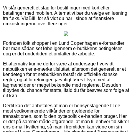
Vi slår generelt et slag for bestillinger med kort eller
betalinger med mobilen. Alternativt bør du vælge en løsning
fra f.eks. ViaBill, for så vidt du har i sinde at finansiere
omkostningerne over flere uger.
Forinden folk shopper i en Lund Copenhagen e-forhandler
bør man sådan set løbe igennem e-butikkens betingelser,
dog er det undertiden et omfattende arbejde.
Et alternativ kunne derfor være at undersøge hvorvidt
netbutikken er e-mærke tilsluttet, eftersom det generelt er et
kendetegn for at netbutikken forstår de officielle danske
regler, og at forretningen jævnligt føres tilsyn med af
fagmænd der er meget bekendte med reglerne. Desuden
tilbydes du chance for støtte, ifald du får besvær som følge af
dit køb.
Dertil kan det anbefales at man er hensynstagende til de
mest vedkommende vilkår der er gældende for
transaktionen, som fx den byttepolitik e-handlen bruger. Her
er det på samme måde afgørende, at man til enhver tid sikrer
ens e-mail kvittering, så man i fremtiden kan vidne om sin