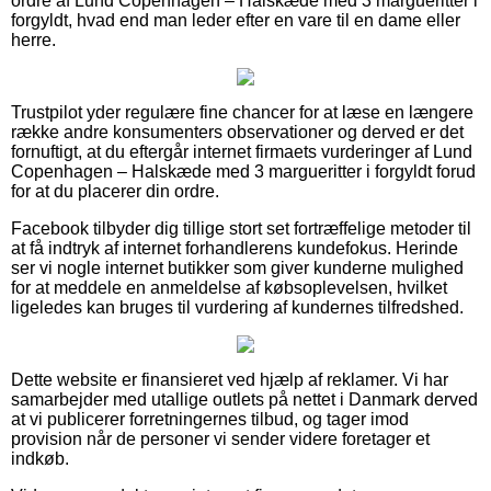
ordre af Lund Copenhagen – Halskæde med 3 margueritter i
forgyldt, hvad end man leder efter en vare til en dame eller
herre.
Trustpilot yder regulære fine chancer for at læse en længere
række andre konsumenters observationer og derved er det
fornuftigt, at du eftergår internet firmaets vurderinger af Lund
Copenhagen – Halskæde med 3 margueritter i forgyldt forud
for at du placerer din ordre.
Facebook tilbyder dig tillige stort set fortræffelige metoder til
at få indtryk af internet forhandlerens kundefokus. Herinde
ser vi nogle internet butikker som giver kunderne mulighed
for at meddele en anmeldelse af købsoplevelsen, hvilket
ligeledes kan bruges til vurdering af kundernes tilfredshed.
Dette website er finansieret ved hjælp af reklamer. Vi har
samarbejder med utallige outlets på nettet i Danmark derved
at vi publicerer forretningernes tilbud, og tager imod
provision når de personer vi sender videre foretager et
indkøb.