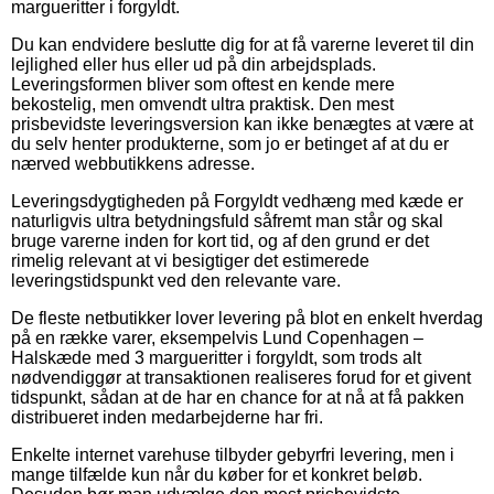
margueritter i forgyldt.
Du kan endvidere beslutte dig for at få varerne leveret til din
lejlighed eller hus eller ud på din arbejdsplads.
Leveringsformen bliver som oftest en kende mere
bekostelig, men omvendt ultra praktisk. Den mest
prisbevidste leveringsversion kan ikke benægtes at være at
du selv henter produkterne, som jo er betinget af at du er
nærved webbutikkens adresse.
Leveringsdygtigheden på Forgyldt vedhæng med kæde er
naturligvis ultra betydningsfuld såfremt man står og skal
bruge varerne inden for kort tid, og af den grund er det
rimelig relevant at vi besigtiger det estimerede
leveringstidspunkt ved den relevante vare.
De fleste netbutikker lover levering på blot en enkelt hverdag
på en række varer, eksempelvis Lund Copenhagen –
Halskæde med 3 margueritter i forgyldt, som trods alt
nødvendiggør at transaktionen realiseres forud for et givent
tidspunkt, sådan at de har en chance for at nå at få pakken
distribueret inden medarbejderne har fri.
Enkelte internet varehuse tilbyder gebyrfri levering, men i
mange tilfælde kun når du køber for et konkret beløb.