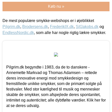
Køb nu »
De mest populære smykke-webshops er i øjeblikket
Pilgrim.dk
,
Brodersens.dk
,
FrederikIX.dk
,
SifJakobs.dk
og
EndlessNordic.dk
, som alle har nogle rigtig lækre smykker.
Pilgrim.dk begyndte i 1983, da de to danskere -
Annemette Markvad og Thomas Adamsen – rettede
deres innovative energi mod smykkedesign og
fremstillede unikke smykker, som de primært solgte på
festivaler. Med stor kærlighed til musik og mennesker
skabte de smykker, som afspejlede deres spontanitet,
intimitet og autenticitet; alle dybtfølte værdier. Klik her for
at se deres udvalg.