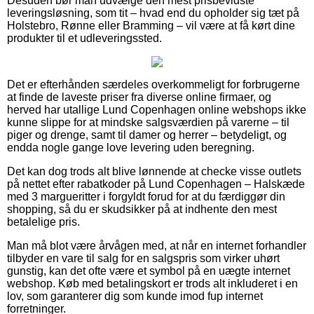
Desuden bør man udvælge den mest prisbevidste
leveringsløsning, som tit – hvad end du opholder sig tæt på
Holstebro, Rønne eller Bramming – vil være at få kørt dine
produkter til et udleveringssted.
Det er efterhånden særdeles overkommeligt for forbrugerne
at finde de laveste priser fra diverse online firmaer, og
herved har utallige Lund Copenhagen online webshops ikke
kunne slippe for at mindske salgsværdien på varerne – til
piger og drenge, samt til damer og herrer – betydeligt, og
endda nogle gange love levering uden beregning.
Det kan dog trods alt blive lønnende at checke visse outlets
på nettet efter rabatkoder på Lund Copenhagen – Halskæde
med 3 margueritter i forgyldt forud for at du færdiggør din
shopping, så du er skudsikker på at indhente den mest
betalelige pris.
Man må blot være årvågen med, at når en internet forhandler
tilbyder en vare til salg for en salgspris som virker uhørt
gunstig, kan det ofte være et symbol på en uægte internet
webshop. Køb med betalingskort er trods alt inkluderet i en
lov, som garanterer dig som kunde imod fup internet
forretninger.