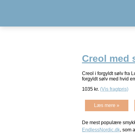
Creol med s
Creol i forgyldt sølv fr
forgyldt sølv med hvid
1035
kr.
(Vis fragtpris)
Læs mere »
De mest populære smykk
EndlessNordic.dk
, som a