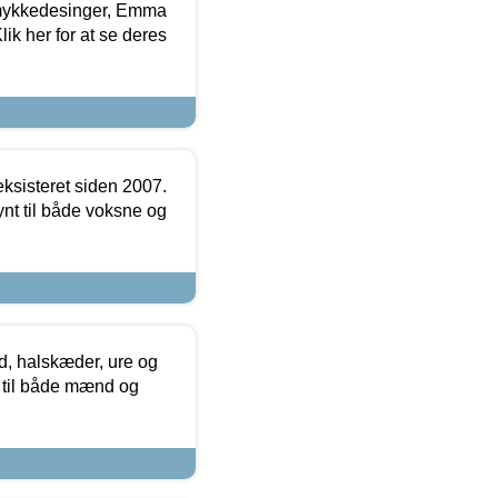
mykkedesinger, Emma
ik her for at se deres
ksisteret siden 2007.
nt til både voksne og
, halskæder, ure og
r til både mænd og