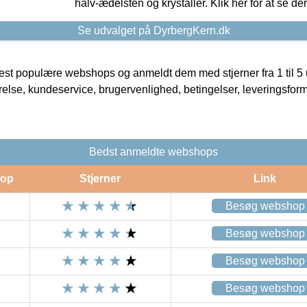
halv-ædelsten og krystaller. Klik her for at se de
Se udvalget på DyrbergKern.dk
t populære webshops og anmeldt dem med stjerner fra 1 til 5 ud
rrelse, kundeservice, brugervenlighed, betingelser, leveringsfor
Bedst anmeldte webshops
op
Stjerner
Link
Besøg webshop
Besøg webshop
Besøg webshop
Besøg webshop