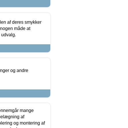
len af deres smykker
å nogen måde at
s udvalg.
inger og andre
gennemgår mange
 belægning af
olering og montering af