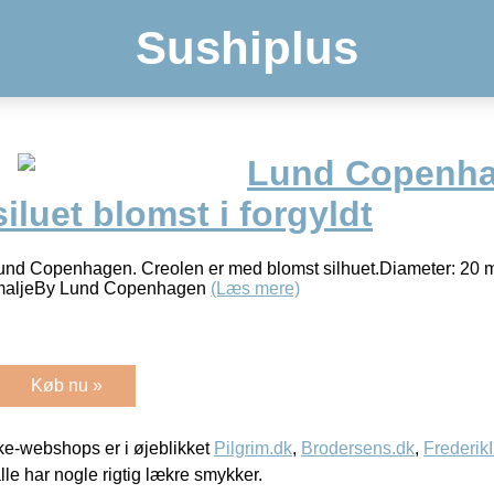
Sushiplus
Lund Copenha
iluet blomst i forgyldt
a Lund Copenhagen. Creolen er med blomst silhuet.Diameter: 20 m
 emaljeBy Lund Copenhagen
(Læs mere)
Køb nu »
e-webshops er i øjeblikket
Pilgrim.dk
,
Brodersens.dk
,
Frederik
lle har nogle rigtig lækre smykker.