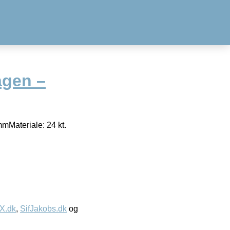
gen –
mMateriale: 24 kt.
IX.dk
,
SifJakobs.dk
og