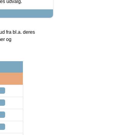
res udvalg.
 fra bl.a. deres
mer og