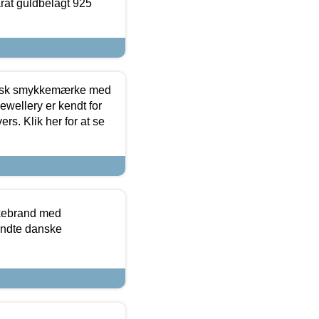
arat guldbelagt 925
dansk smykkemærke med
ewellery er kendt for
ers. Klik her for at se
kkebrand med
ndte danske