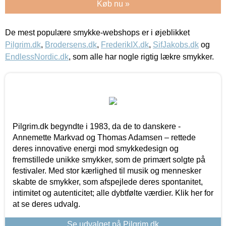
Køb nu »
De mest populære smykke-webshops er i øjeblikket
Pilgrim.dk
,
Brodersens.dk
,
FrederikIX.dk
,
SifJakobs.dk
og
EndlessNordic.dk
, som alle har nogle rigtig lækre smykker.
Pilgrim.dk begyndte i 1983, da de to danskere -
Annemette Markvad og Thomas Adamsen – rettede
deres innovative energi mod smykkedesign og
fremstillede unikke smykker, som de primært solgte på
festivaler. Med stor kærlighed til musik og mennesker
skabte de smykker, som afspejlede deres spontanitet,
intimitet og autenticitet; alle dybtfølte værdier. Klik her for
at se deres udvalg.
Se udvalget på Pilgrim.dk