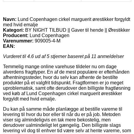
Navn:
Lund Copenhagen cirkel marguerit ørestikker forgyldt
med hvid emalje
Kategori:
BY NIGHT TILBUD || Gaver til hende || Ørestikker
Producent:
Lund Copenhagen
Varenummer:
909005-4-M
EAN:
Vurderet til
4.6
ud af 5 stjerner baseret på
11
anmeldelser
Temmelig mange online varehuse tildeler nu om dage
alverdens fragttyper. En af de mest populære er efterhånden
afhentningssteder, hvor du selv kan afhente de bestilte
produkter på et valgfrit tidspunkt. Fragtformen er jo meget
uproblematisk, samt ofte derudover den billigste fragtløsning
ved køb af Lund Copenhagen cirkel marguerit ørestikker
forgyldt med hvid emalje.
Du kan på samme måde planlægge at bestille varerne til
levering til hvor du bor eller til når du er på job. Metoden
viser sig almindeligvis en tak mere bekostelig, men
derudover ualmindeligt let gængelig. Den billigste slags
levering vil dog til enhver tid være selv at hente varerne, som