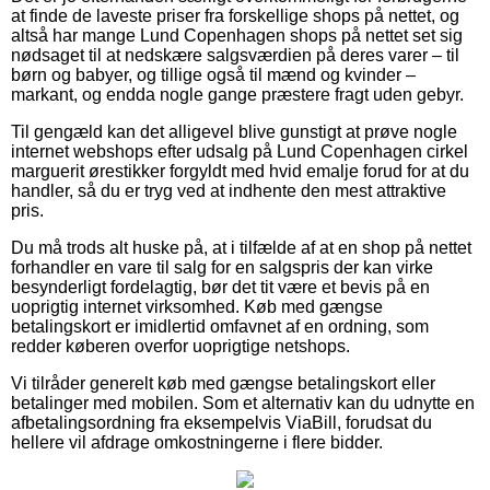
at finde de laveste priser fra forskellige shops på nettet, og
altså har mange Lund Copenhagen shops på nettet set sig
nødsaget til at nedskære salgsværdien på deres varer – til
børn og babyer, og tillige også til mænd og kvinder –
markant, og endda nogle gange præstere fragt uden gebyr.
Til gengæld kan det alligevel blive gunstigt at prøve nogle
internet webshops efter udsalg på Lund Copenhagen cirkel
marguerit ørestikker forgyldt med hvid emalje forud for at du
handler, så du er tryg ved at indhente den mest attraktive
pris.
Du må trods alt huske på, at i tilfælde af at en shop på nettet
forhandler en vare til salg for en salgspris der kan virke
besynderligt fordelagtig, bør det tit være et bevis på en
uoprigtig internet virksomhed. Køb med gængse
betalingskort er imidlertid omfavnet af en ordning, som
redder køberen overfor uoprigtige netshops.
Vi tilråder generelt køb med gængse betalingskort eller
betalinger med mobilen. Som et alternativ kan du udnytte en
afbetalingsordning fra eksempelvis ViaBill, forudsat du
hellere vil afdrage omkostningerne i flere bidder.