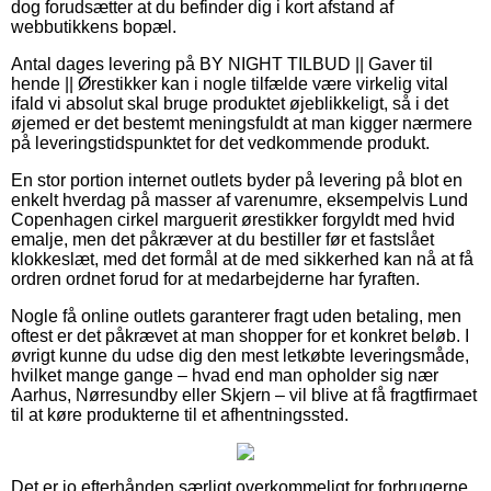
dog forudsætter at du befinder dig i kort afstand af
webbutikkens bopæl.
Antal dages levering på BY NIGHT TILBUD || Gaver til
hende || Ørestikker kan i nogle tilfælde være virkelig vital
ifald vi absolut skal bruge produktet øjeblikkeligt, så i det
øjemed er det bestemt meningsfuldt at man kigger nærmere
på leveringstidspunktet for det vedkommende produkt.
En stor portion internet outlets byder på levering på blot en
enkelt hverdag på masser af varenumre, eksempelvis Lund
Copenhagen cirkel marguerit ørestikker forgyldt med hvid
emalje, men det påkræver at du bestiller før et fastslået
klokkeslæt, med det formål at de med sikkerhed kan nå at få
ordren ordnet forud for at medarbejderne har fyraften.
Nogle få online outlets garanterer fragt uden betaling, men
oftest er det påkrævet at man shopper for et konkret beløb. I
øvrigt kunne du udse dig den mest letkøbte leveringsmåde,
hvilket mange gange – hvad end man opholder sig nær
Aarhus, Nørresundby eller Skjern – vil blive at få fragtfirmaet
til at køre produkterne til et afhentningssted.
Det er jo efterhånden særligt overkommeligt for forbrugerne