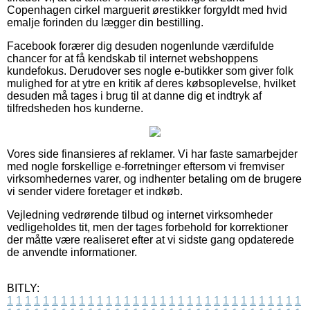
Copenhagen cirkel marguerit ørestikker forgyldt med hvid
emalje forinden du lægger din bestilling.
Facebook forærer dig desuden nogenlunde værdifulde
chancer for at få kendskab til internet webshoppens
kundefokus. Derudover ses nogle e-butikker som giver folk
mulighed for at ytre en kritik af deres købsoplevelse, hvilket
desuden må tages i brug til at danne dig et indtryk af
tilfredsheden hos kunderne.
Vores side finansieres af reklamer. Vi har faste samarbejder
med nogle forskellige e-forretninger eftersom vi fremviser
virksomhedernes varer, og indhenter betaling om de brugere
vi sender videre foretager et indkøb.
Vejledning vedrørende tilbud og internet virksomheder
vedligeholdes tit, men der tages forbehold for korrektioner
der måtte være realiseret efter at vi sidste gang opdaterede
de anvendte informationer.
BITLY:
1
1
1
1
1
1
1
1
1
1
1
1
1
1
1
1
1
1
1
1
1
1
1
1
1
1
1
1
1
1
1
1
1