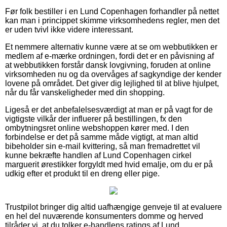
Før folk bestiller i en Lund Copenhagen forhandler på nettet
kan man i princippet skimme virksomhedens regler, men det
er uden tvivl ikke videre interessant.
Et nemmere alternativ kunne være at se om webbutikken er
medlem af e-mærke ordningen, fordi det er en påvisning af
at webbutikken forstår dansk lovgivning, foruden at online
virksomheden nu og da overvåges af sagkyndige der kender
lovene på området. Det giver dig lejlighed til at blive hjulpet,
når du får vanskeligheder med din shopping.
Ligeså er det anbefalelsesværdigt at man er på vagt for de
vigtigste vilkår der influerer på bestillingen, fx den
ombytningsret online webshoppen kører med. I den
forbindelse er det på samme måde vigtigt, at man altid
bibeholder sin e-mail kvittering, så man fremadrettet vil
kunne bekræfte handlen af Lund Copenhagen cirkel
marguerit ørestikker forgyldt med hvid emalje, om du er på
udkig efter et produkt til en dreng eller pige.
Trustpilot bringer dig altid uafhængige genveje til at evaluere
en hel del nuværende konsumenters domme og herved
tilråder vi, at du tolker e-handlens ratings af Lund